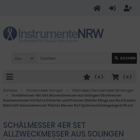
Alle
SUCHEN
(
0
)
(
0
)
Startseite
Küchenmesser Solingen
Obstmesser / Gemüsemesser Set Solingen
Schälmesser 4er Set Allzweckmesser aus Solingen Obstmesser
Küchenmesser mit Extra Scharfer und Präziser Glatter Klinge aus Rostfreiem
Edelstahl Gemüsemesser Kleines Messer Rot Spülmaschinengeeignet 16 cm
SCHÄLMESSER 4ER SET
ALLZWECKMESSER AUS SOLINGEN