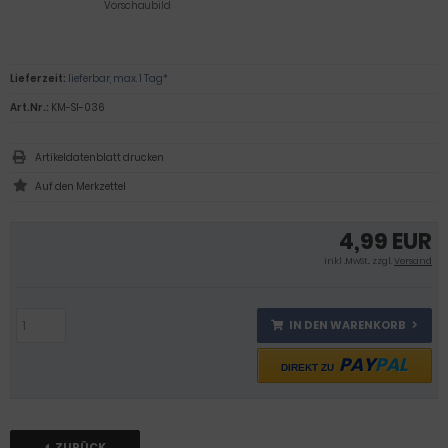
Vorschaubild
Lieferzeit:
lieferbar, max. 1 Tag*
Art.Nr.:
KM-SI-036
Artikeldatenblatt drucken
4,99 EUR
inkl .MwSt., zzgl.
Versand
IN DEN WARENKORB
PAY
PAL
DIREKT ZU
ZURÜCK