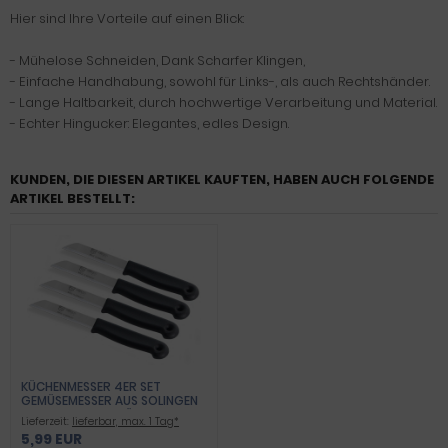
Hier sind Ihre Vorteile auf einen Blick:
- Mühelose Schneiden, Dank Scharfer Klingen,
- Einfache Handhabung, sowohl für Links-, als auch Rechtshänder.
- Lange Haltbarkeit, durch hochwertige Verarbeitung und Material.
- Echter Hingucker: Elegantes, edles Design.
KUNDEN, DIE DIESEN ARTIKEL KAUFTEN, HABEN AUCH FOLGENDE
ARTIKEL BESTELLT:
KÜCHENMESSER 4ER SET
GEMÜSEMESSER AUS SOLINGEN
OBSTMESSER SCHÄLMESSER MIT
Lieferzeit:
lieferbar, max. 1 Tag*
EXTRA SCHARFER UND PRÄZISER
5,99 EUR
GEZAHNTER KLINGE AUS