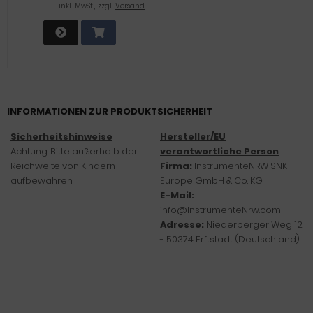
ROSTFREIEM EDELSTAHL
inkl .MwSt., zzgl.
Versand
ALLZWECKMESSER KLEINES
MESSER SCHWARZ
SPÜLMASCHINENGEEIGNET 18
CM
INFORMATIONEN ZUR PRODUKTSICHERHEIT
Sicherheitshinweise
Hersteller/EU
Achtung: Bitte außerhalb der
verantwortliche Person
Reichweite von Kindern
Firma:
InstrumenteNRW SNK-
aufbewahren.
Europe GmbH & Co. KG
E-Mail:
info@InstrumenteNrw.com
Adresse:
Niederberger Weg 12
- 50374 Erftstadt (Deutschland)