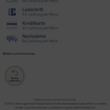
Widerrufsformular
Pediküre Instrumente
|
Pediküre Set
*Gilt für Lieferungen nach Deutschland im Standardversand. Lieferzeiten für andere
Länder und Informationen zur Berechnung der Lieferfrist siehe
hier
.