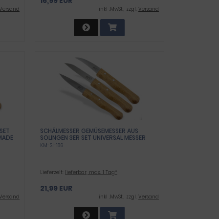
16,99 EUR
Versand
inkl .MwSt., zzgl.
Versand
SET
SCHÄLMESSER GEMÜSEMESSER AUS
MADE
SOLINGEN 3ER SET UNIVERSAL MESSER
MADE IN GERMANY ALLZWECKMESSER
KM-SI-186
T
KÜCHENMESSER MIT BUCHENHOLZ GRIFF
NGE
SCHNEIDMESSER MIT ROSTFREIER
MESSERKLINGE INKL. ETUI UND
KLINGENSCHUTZ
Lieferzeit:
lieferbar, max. 1 Tag*
21,99 EUR
Versand
inkl .MwSt., zzgl.
Versand