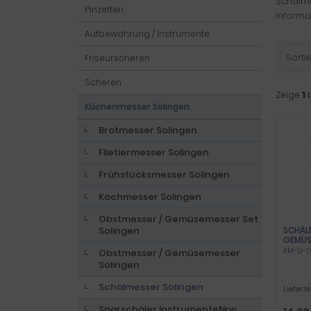
Schälme
Pinzetten
Informa
Aufbewahrung / Instrumente
Sortie
Friseurscheren
Scheren
Zeige
1
Küchenmesser Solingen
Brotmesser Solingen
Filetiermesser Solingen
Frühstücksmesser Solingen
Kochmesser Solingen
Obstmesser / Gemüsemesser Set
Solingen
SCHÄL
GEMÜS
UNIVE
KM-SI-1
Obstmesser / Gemüsemesser
GEBOG
Solingen
KÜCHE
MADE 
Schälmesser Solingen
FÜR K
Lieferze
Sparschäler InstrumenteNrw