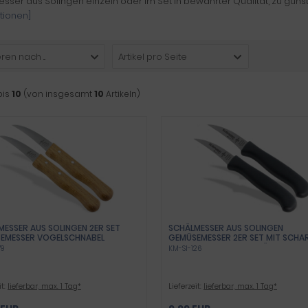
sser aus Solingen einzeln oder im Set in bewährter Qualität, zu günst
tionen]
ren nach ...
Artikel pro Seite
bis
10
(von insgesamt
10
Artikeln)
MESSER AUS SOLINGEN 2ER SET
SCHÄLMESSER AUS SOLINGEN
EMESSER VOGELSCHNABEL
GEMÜSEMESSER 2ER SET MIT SCHA
RSAL MESSER ROSTFREIER
GEBOGENER SCHNITTFLÄCHE
79
KM-SI-126
ENER MESSERKLINGE
OBSTMESSER KÜCHENMESSER MADE
NMESSER MIT BUCHENHOLZ GRIFF
GERMANY SCHNEIDMESSER AUS
IN GERMANY KLEINES HOLZMESSER
ROSTFREIEM EDELSTAHL SCHWARZ
ÜCHENARBEITEN
SPÜLMASCHINEN GEEIGNET
it:
lieferbar, max. 1 Tag*
Lieferzeit:
lieferbar, max. 1 Tag*