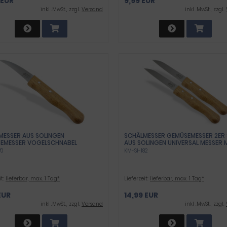
 EUR
9,99 EUR
inkl .MwSt., zzgl.
Versand
inkl .MwSt., zzgl.
MESSER AUS SOLINGEN
SCHÄLMESSER GEMÜSEMESSER 2ER 
EMESSER VOGELSCHNABEL
AUS SOLINGEN UNIVERSAL MESSER 
SAL MESSER MIT ROSTFREIER
IN GERMANY ALLZWECKMESSER MIT
70
KM-SI-182
ENER MESSERKLINGE
HOLZGRIFF BUCHE OBSTMESSER MI
NMESSER MIT BUCHENHOLZ GRIFF
SCHARFER ROSTFREIER MESSERKLI
IN GERMANY KLEINES HOLZMESSER
FÜR OBST UND GEMÜSE
ÜCHENARBEITEN
it:
lieferbar, max. 1 Tag*
Lieferzeit:
lieferbar, max. 1 Tag*
EUR
14,99 EUR
inkl .MwSt., zzgl.
Versand
inkl .MwSt., zzgl.