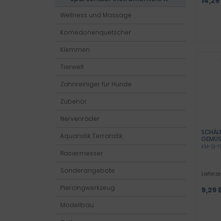
14,29
Wellness und Massage
Komedonenquetscher
Klemmen
Tierwelt
Zahnreiniger für Hunde
Zubehör
Nervenräder
SCHÄL
Aquaristik Terraristik
GEMÜS
UNIVER
KM-SI-1
GEBOG
Rasiermesser
KÜCHE
MADE 
Sonderangebote
FÜR K
Lieferze
Piercingwerkzeug
9,29 
Modellbau