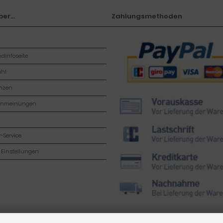
er...
Zahlungsmethoden
dinfoseite
hl
enzen
enmeinungen
-Service
 Einstellungen