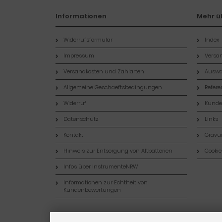
Informationen
Mehr üb
Widerrufsformular
Index
Impressum
Versan
Versandkosten und Zahlarten
Auswa
Allgemeine Geschaeftsbedingungen
Refer
Widerruf
Kund
Datenschutz
Links
Kontakt
Gravur
Hinweis zur Entsorgung von Altbatterien
Cookie
Infos über InstrumenteNRW
Informationen zur Echtheit von
Kundenbewertungen