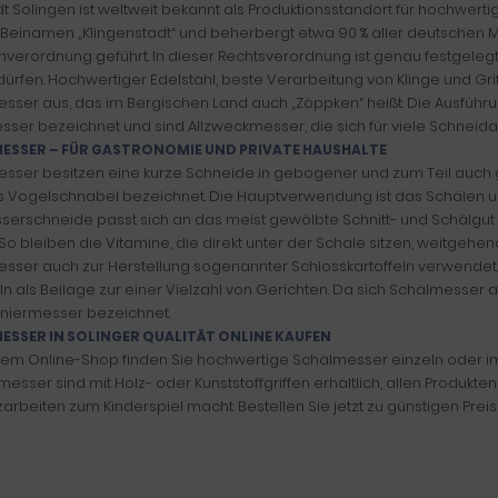
dt Solingen ist weltweit bekannt als Produktionsstandort für hochwert
 Beinamen „Klingenstadt“ und beherbergt etwa 90 % aller deutschen Me
nverordnung geführt. In dieser Rechtsverordnung ist genau festgelegt
dürfen. Hochwertiger Edelstahl, beste Verarbeitung von Klinge und Gr
sser aus, das im Bergischen Land auch „Zöppken“ heißt. Die Ausführ
esser bezeichnet und sind Allzweckmesser, die sich für viele Schneida
ESSER – FÜR GASTRONOMIE UND PRIVATE HAUSHALTE
sser besitzen eine kurze Schneide in gebogener und zum Teil auch
s Vogelschnabel bezeichnet. Die Hauptverwendung ist das Schälen u
serschneide passt sich an das meist gewölbte Schnitt- und Schälgu
 So bleiben die Vitamine, die direkt unter der Schale sitzen, weitgehe
sser auch zur Herstellung sogenannter Schlosskartoffeln verwendet.
eln als Beilage zur einer Vielzahl von Gerichten. Da sich Schälmesse
rniermesser bezeichnet.
ESSER IN SOLINGER QUALITÄT ONLINE KAUFEN
rem Online-Shop finden Sie hochwertige Schälmesser einzeln oder im S
sser sind mit Holz- oder Kunststoffgriffen erhältlich, allen Produkten
zarbeiten zum Kinderspiel macht. Bestellen Sie jetzt zu günstigen Prei