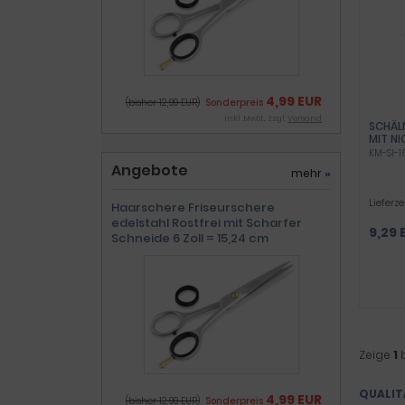
4,99 EUR
(bisher 12,99 EUR)
Sonderpreis
inkl .MwSt., zzgl.
Versand
SCHÄL
MIT N
KLING
KM-SI-1
GEMÜS
Angebote
mehr
»
GERMA
ZUM S
Lieferze
Haarschere Friseurschere
edelstahl Rostfrei mit Scharfer
9,29 
Schneide 6 Zoll = 15,24 cm
Zeige
1
QUALIT
4,99 EUR
(bisher 12,99 EUR)
Sonderpreis