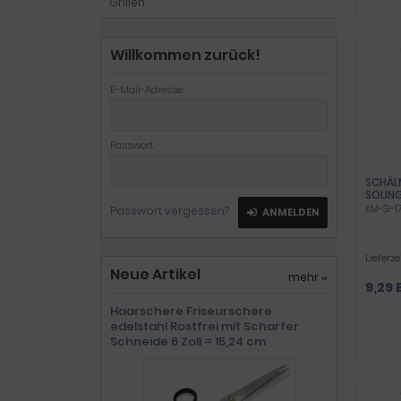
Grillen
Willkommen zurück!
E-Mail-Adresse:
Passwort:
SCHÄL
SOLING
GERMA
KM-SI-1
Passwort vergessen?
ANMELDEN
HOLZG
SCHAR
FÜR O
Lieferze
Neue Artikel
mehr
»
9,29 
Haarschere Friseurschere
edelstahl Rostfrei mit Scharfer
Schneide 6 Zoll = 15,24 cm