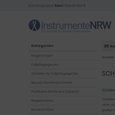
Kundengruppe:
Gast
| Rabatt 3.00 %
Kategorien
Ka
Nagelzangen
Startseite
Fußpflegegeräte
SCH
Schleifer für Fußpflegegeräte
Beauty-Handinstrumente
SCHÄLM
Pedikuere Manikuere Zubehör
Schälme
Nagelscheren
aber au
Maniküre Etuis
glatter