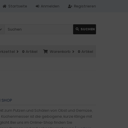
Startseite
Anmelden
Registrieren
SUCHEN
rkzettel
0
Artikel
Warenkorb
0
Artikel
M SHOP
rfekt zum Putzen und Schälen von Obst und Gemüse,
 Küchenmesser ist die gebogene, kurze Klinge mit
icht. Bei uns im Online-Shop finden Sie