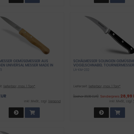
MESSER GEMÜSEMESSER AUS
SCHÄLMESSER SOLINGEN GEMÜSEM
EN UNIVERSAL MESSER MADE IN
VOGELSCHNABEL TOURNIERMESSE
NY ALLZWECKMESSER MIT
GESCHMIEDET AUS ROSTFREIEM
73
LA-KM-232
RIFF BUCHE OBSTMESSER MIT
EDELSTAHL MADE IN GERMANY UNIV
FER ROSTFREIER MESSERKLINGE
MESSER 17,5 CM
BST UND GEMÜSE
it:
lieferbar, max. 1 Tag*
Lieferzeit:
lieferbar, max. 1 Tag*
EUR
26,99 
(bisher 39,99 EUR)
Sonderpreis
inkl .MwSt., zzgl.
Versand
inkl .MwSt., zzgl.