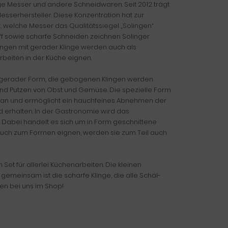
ige Messer und andere Schneidwaren. Seit 2012 trägt
sserhersteller. Diese Konzentration hat zur
, welche Messer das Qualitätssiegel „Solingen“
iff sowie scharfe Schneiden zeichnen Solinger
ungen mit gerader Klinge werden auch als
rbeiten in der Küche eignen.
 gerader Form, die gebogenen Klingen werden
nd Putzen von Obst und Gemüse. Die spezielle Form
t an und ermöglicht ein hauchfeines Abnehmen der
nd erhalten. In der Gastronomie wird das
 Dabei handelt es sich um in Form geschnittene
r auch zum Formen eignen, werden sie zum Teil auch
et für allerlei Küchenarbeiten. Die kleinen
 gemeinsam ist die scharfe Klinge, die alle Schäl-
sen bei uns im Shop!