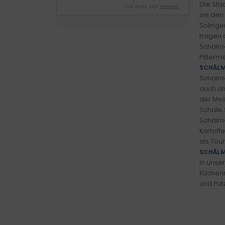
Die Sta
inkl .MwSt., zzgl.
Versand
sie den
Solinge
tragen 
Schälme
Pitterm
SCHÄLM
Schälme
auch al
der Mes
Schale.
Schälme
Kartoff
als Tou
SCHÄLM
In unse
Küchenme
und Put