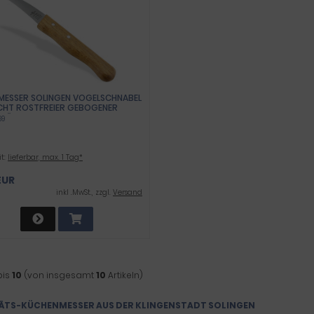
MESSER SOLINGEN VOGELSCHNABEL
ICHT ROSTFREIER GEBOGENER
E KÜCHENMESSER EXTRA SCHARF
69
EMESSER OBSTMESSER MADE IN
NY MIT HOLZGRIFF AUS BUCHE
CHNEIDEN VON OBST UND GEMÜSE
it:
lieferbar, max. 1 Tag*
EUR
inkl .MwSt., zzgl.
Versand
bis
10
(von insgesamt
10
Artikeln)
ÄTS-KÜCHENMESSER AUS DER KLINGENSTADT SOLINGEN