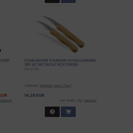
ESSER
SCHÄLMESSER SOLINGEN VOGELSCHNABEL
R
2ER SET MIT NICHT ROSTFREIER
GEBOGENER KLINGE KÜCHENMESSER
KM-SI-178
ERSAL
EXTRA SCHARF GEMÜSEMESSER
OBSTMESSER MADE IN GERMANY MIT
HOLZGRIFF BUCHE ZUM SCHNEIDEN VON
OBST UND GEMÜSE
Lieferzeit:
lieferbar, max. 1 Tag*
EUR
14,29 EUR
Versand
inkl .MwSt., zzgl.
Versand