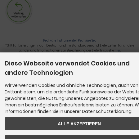
Pediküre Instrumente
|
Pediküre Set
*Gilt für Lieferungen nach Deutschland im Standardversand. Lieferzeiten für andere
Länder und Informationen zur Berechnung der Lieferfrist siehe
hier
.
Nagelzange, Podologie, Pediküre, Fußpflegegeräte, Nagelfräser © 2026
Diese Webseite verwendet Cookies und
andere Technologien
Wir verwenden Cookies und ähnliche Technologien, auch von
Drittanbietern, um die ordentliche Funktionsweise der Websit
gewährleisten, die Nutzung unseres Angebotes zu analysier
Ihnen ein bestmögliches Einkaufserlebnis bieten zu können. W
Informationen finden Sie in unserer Datenschutzerklärung.
ALLE AKZEPTIEREN