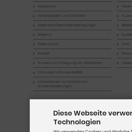
Impressum
Versan
Versandkosten und Zahlarten
Auswa
Allgemeine Geschaeftsbedingungen
Refer
Widerruf
Kund
Datenschutz
Links
Kontakt
Gravur
Hinweis zur Entsorgung von Altbatterien
Cookie
Infos über InstrumenteNRW
Informationen zur Echtheit von
Kundenbewertungen
Widerrufsformular
Diese Webseite verwe
Technologien
Wir verwenden Cookies und ähnliche 