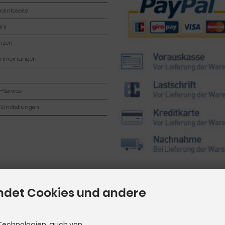
dinfoseite
hl
enzen
enmeinungen
-Service
 Einstellungen
ndet Cookies und andere
Technologien, auch von