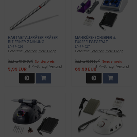
HARTMETALLFRÄSER FRÄSER
MANIKÜRE-SCHLEIFER &
BIT FEINER ZAHNUNG
FUSSPFLEGEGERÄT
LA-FR-726
LA-FR-727
Lieferzeit:
lieferbar, max. 1 Tag*
Lieferzeit:
lieferbar, max. 1 Tag*
(bisher 13,99 EUR)
Sonderpreis
(bisher 99,99 EUR)
Sonderpreis
inkl .MwSt., zzgl.
Versand
inkl .MwSt., zzgl.
Versand
5,99 EUR
69,99 EUR