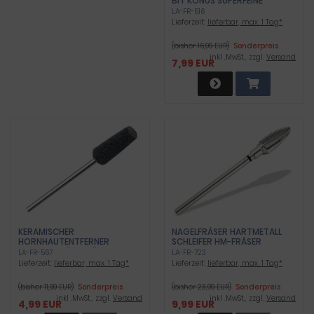
BIT KONUS SUPERFEINE
ZAHNUNG
LA-FR-516
Lieferzeit:
lieferbar, max. 1 Tag*
(bisher 16,99 EUR)
Sonderpreis
inkl .MwSt., zzgl.
Versand
7,99 EUR
KERAMISCHER
NAGELFRÄSER HARTMETALL
HORNHAUTENTFERNER
SCHLEIFER HM-FRÄSER
GROBER FRÄSER FÜR DIE
QUERHIEB ZAHNUNG
LA-FR-567
LA-FR-723
HORNHAUTENTFERNUNG
SUPERGROB
Lieferzeit:
lieferbar, max. 1 Tag*
Lieferzeit:
lieferbar, max. 1 Tag*
(bisher 11,99 EUR)
Sonderpreis
(bisher 23,99 EUR)
Sonderpreis
inkl .MwSt., zzgl.
Versand
inkl .MwSt., zzgl.
Versand
4,99 EUR
9,99 EUR