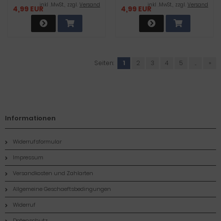
inkl .MwSt., zzgl.
Versand
inkl .MwSt., zzgl.
Versand
4,99 EUR
4,99 EUR
Seiten:
1
2
3
4
5
...
»
Informationen
Widerrufsformular
Impressum
Versandkosten und Zahlarten
Allgemeine Geschaeftsbedingungen
Widerruf
Datenschutz