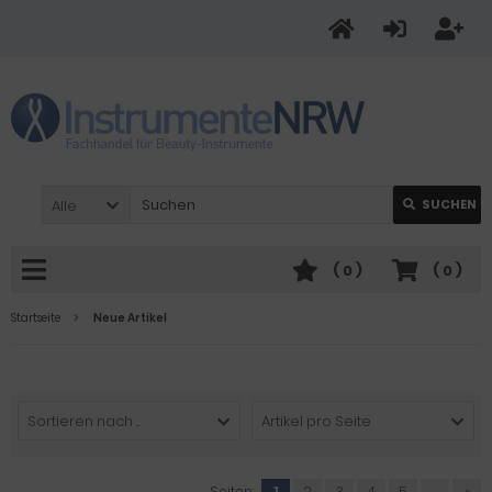
Alle
SUCHEN
(
0
)
(
0
)
Startseite
Neue Artikel
Sortieren nach ...
Artikel pro Seite
Seiten:
1
2
3
4
5
...
»