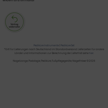
Widerrufsformular
Pediküre Instrumente
|
Pediküre Set
*Gilt für Lieferungen nach Deutschland im Standardversand. Lieferzeiten für andere
Länder und Informationen zur Berechnung der Lieferfrist siehe
hier
.
Nagelzange, Podologie, Pediküre, Fußpflegegeräte, Nagelfräser © 2026