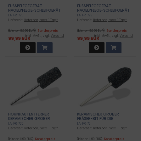
FUSSPFLEGEGERÄT N
FUSSPFLEGEGERÄT N
AGELPFLEGE-SCHLEIFGERÄT S
AGELPFLEGE-SCHLEIFGERÄT W
CHWARZ
EISS
LA-FR-728
LA-FR-729
Lieferzeit:
lieferbar, max. 1 Tag*
Lieferzeit:
lieferbar, max. 1 Tag*
(bisher 169,99 EUR)
Sonderpreis
(bisher 169,99 EUR)
Sonderpreis
inkl .MwSt., zzgl.
Versand
inkl .MwSt., zzgl.
Versand
99,99 EUR
99,99 EUR
HORNHAUTENTFERNER
KERAMISCHER GROBER
KERAMISCHER GROBER
FRÄSER-BIT FÜR DIE
FRÄSER FÜR DIE ENTFERNUNG
ENTFERNUNG DER HORNHAUT
LA-FR-730
LA-FR-731
DER HORNHAUT
Lieferzeit:
lieferbar, max. 1 Tag*
Lieferzeit:
lieferbar, max. 1 Tag*
(bisher 11,99 EUR)
Sonderpreis
(bisher 11,99 EUR)
Sonderpreis