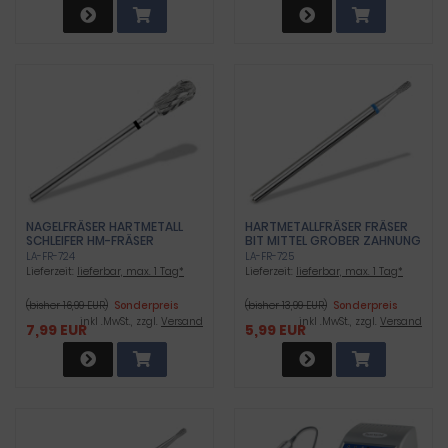
NAGELFRÄSER HARTMETALL
HARTMETALLFRÄSER FRÄSER
SCHLEIFER HM-FRÄSER
BIT MITTEL GROBER ZAHNUNG
KREUZVERZAHNUNG
LA-FR-724
LA-FR-725
SUPERGROB
Lieferzeit:
lieferbar, max. 1 Tag*
Lieferzeit:
lieferbar, max. 1 Tag*
(bisher 16,99 EUR)
Sonderpreis
(bisher 13,99 EUR)
Sonderpreis
inkl .MwSt., zzgl.
Versand
inkl .MwSt., zzgl.
Versand
7,99 EUR
5,99 EUR