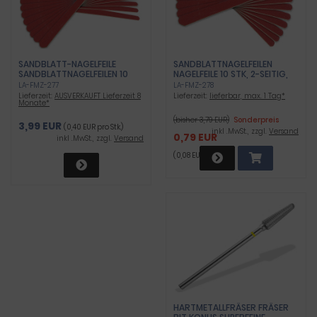
SANDBLATT-NAGELFEILE
SANDBLATTNAGELFEILEN
SANDBLATTNAGELFEILEN 10
NAGELFEILE 10 STK, 2-SEITIG,
STK, 2-SEITIG, FEIN UND GROB
FEIN UND GROB
LA-FMZ-277
LA-FMZ-278
Lieferzeit:
AUSVERKAUFT Lieferzeit 8
Lieferzeit:
lieferbar, max. 1 Tag*
Monate*
(bisher 3,79 EUR)
Sonderpreis
3,99 EUR
(0,40 EUR pro Stk.)
inkl .MwSt., zzgl.
Versand
0,79 EUR
inkl .MwSt., zzgl.
Versand
(0,08 EUR pro Stk.)
HARTMETALLFRÄSER FRÄSER