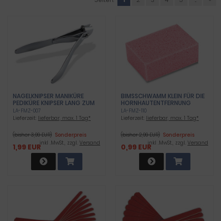
NAGELKNIPSER MANIKÜRE
BIMSSCHWAMM KLEIN FÜR DIE
PEDIKÜRE KNIPSER LANG ZUM
HORNHAUTENTFERNUNG
SCHNEIDEN DER FINGER- UND
LA-FMZ-007
LA-FMZ-110
FUSSNÄGEL
Lieferzeit:
lieferbar, max. 1 Tag*
Lieferzeit:
lieferbar, max. 1 Tag*
(bisher 3,99 EUR)
Sonderpreis
(bisher 2,99 EUR)
Sonderpreis
inkl .MwSt., zzgl.
Versand
inkl .MwSt., zzgl.
Versand
1,99 EUR
0,99 EUR