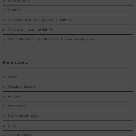
Datenschutz
Kontakt
Hinweis zur Entsorgung von Altbatterien
Infos über InstrumenteNRW
Informationen zur Echtheit von Kundenbewertungen
Mehr über...
Index
Versandinfoseite
Auswahl
Referenzen
Kundenmeinungen
Links
Gravur-Service