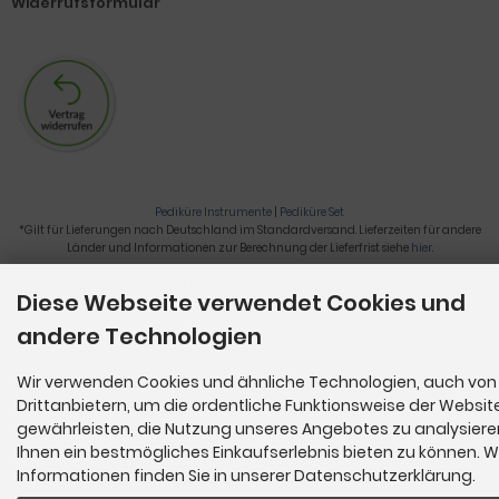
Widerrufsformular
Pediküre Instrumente
|
Pediküre Set
*Gilt für Lieferungen nach Deutschland im Standardversand. Lieferzeiten für andere
Länder und Informationen zur Berechnung der Lieferfrist siehe
hier
.
Nagelzange, Podologie, Pediküre, Fußpflegegeräte, Nagelfräser © 2026
Diese Webseite verwendet Cookies und
andere Technologien
Wir verwenden Cookies und ähnliche Technologien, auch von
Drittanbietern, um die ordentliche Funktionsweise der Websit
gewährleisten, die Nutzung unseres Angebotes zu analysier
Ihnen ein bestmögliches Einkaufserlebnis bieten zu können. W
Informationen finden Sie in unserer Datenschutzerklärung.