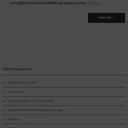
info@InstrumenteNRW.de widerrufen.
[Mehr]
WEITER
Informationen
Widerrufsformular
Impressum
Versandkosten und Zahlarten
Allgemeine Geschaeftsbedingungen
Widerruf