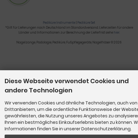
Pediküre Instrumente
|
Pediküre Set
*Gilt für Lieferungen nach Deutschland im Standardversand. Lieferzeiten für andere
Länder und Informationen zur Berechnung der Lieferfrist siehe
hier
.
Nagelzange, Podologie, Pediküre, Fußpflegegeräte, Nagelfräser © 2026
Diese Webseite verwendet Cookies und
andere Technologien
Wir verwenden Cookies und ähnliche Technologien, auch von
Drittanbietern, um die ordentliche Funktionsweise der Websit
gewährleisten, die Nutzung unseres Angebotes zu analysier
Ihnen ein bestmögliches Einkaufserlebnis bieten zu können. W
Informationen finden Sie in unserer Datenschutzerklärung.