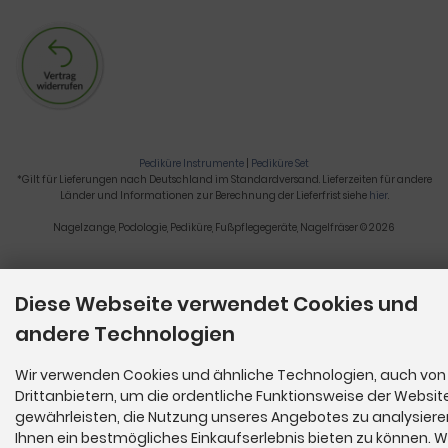
Pediküre Instrumente
|
Pediküre Set
*Gilt für Lieferungen nach Deutschland im Standardversand. Lieferzeiten für andere
Länder und Informationen zur Berechnung der Lieferfrist siehe
hier
.
Nagelzange, Podologie, Pediküre, Fußpflegegeräte, Nagelfräser © 2026
Diese Webseite verwendet Cookies und
andere Technologien
Wir verwenden Cookies und ähnliche Technologien, auch von
Drittanbietern, um die ordentliche Funktionsweise der Websit
gewährleisten, die Nutzung unseres Angebotes zu analysier
Ihnen ein bestmögliches Einkaufserlebnis bieten zu können. W