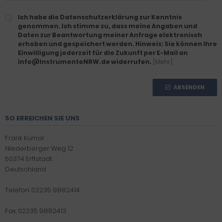
Ich habe die Datenschutzerklärung zur Kenntnis
genommen. Ich stimme zu, dass meine Angaben und
Daten zur Beantwortung meiner Anfrage elektronisch
erhoben und gespeichert werden. Hinweis: Sie können Ihre
Einwilligung jederzeit für die Zukunft per E-Mail an
info@InstrumenteNRW.de widerrufen.
[Mehr]
ABSENDEN
SO ERREICHEN SIE UNS
Frank Kumar
NIederberger Weg 12
50374 Erftstadt
Deutschland
Telefon: 02235 9882414
Fax: 02235 9882413