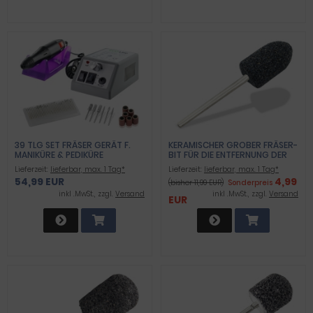
39 TLG SET FRÄSER GERÄT F.
KERAMISCHER GROBER FRÄSER-
MANIKÜRE & PEDIKÜRE
BIT FÜR DIE ENTFERNUNG DER
FUSSPFLEGE
HORNHAUT
Lieferzeit:
lieferbar, max. 1 Tag*
Lieferzeit:
lieferbar, max. 1 Tag*
54,99 EUR
4,99
(bisher 11,99 EUR)
Sonderpreis
inkl .MwSt., zzgl.
Versand
inkl .MwSt., zzgl.
Versand
EUR