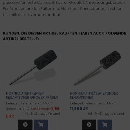
passend für Ionto Comed & Beurer Geräte). Anwendungsbereich:
Für Arbeiten an den Füßen und Hornhaut. Einsetzbar bei leichter
bis mittel stark verhornter Haut.
KUNDEN, DIE DIESEN ARTIKEL KAUFTEN, HABEN AUCH FOLGENDE
ARTIKEL BESTELLT:
HORNHAUTENTFERNER
HORNHAUTFRÄSER ZYLINDER
KERAMISCHER GROBER FRÄSER
KERAMISCHER
FÜR DIE ENTFERNUNG DER
HORNHAUTENFERNER
Lieferzeit:
lieferbar, max. 1 Tag*
Lieferzeit:
lieferbar, max. 1 Tag*
HORNHAUT
4,99
11,99 EUR
(bisher 11,99 EUR)
Sonderpreis
inkl .MwSt., zzgl.
Versand
inkl .MwSt., zzgl.
Versand
EUR