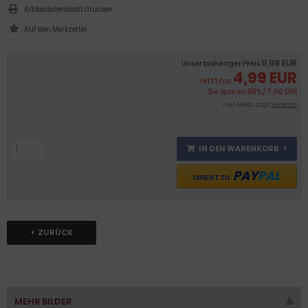
Artikeldatenblatt drucken
11,99 EUR
Unser bisheriger Preis
4,99 EUR
Jetzt nur
Sie sparen 58% / 7,00 EUR
inkl .MwSt., zzgl.
Versand
IN DEN WARENKORB
PAY
PAL
DIREKT ZU
ZURÜCK
MEHR BILDER