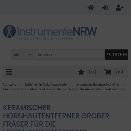
Alle
SUCHEN
(
0
)
(
0
)
Startseite
Schleifer für Fußpflegegeräte
Keramische Hornhautschleifer
Keramischer Hornhautentferner Grober Fräser für die Hornhautentfernung
KERAMISCHER
HORNHAUTENTFERNER GROBER
FRÄSER FÜR DIE