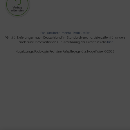
Pediküre Instrumente
|
Pediküre Set
*Gilt für Lieferungen nach Deutschland im Standardversand. Lieferzeiten für andere
Länder und Informationen zur Berechnung der Lieferfrist siehe
hier
.
Nagelzange, Podologie, Pediküre, Fußpflegegeräte, Nagelfräser © 2026