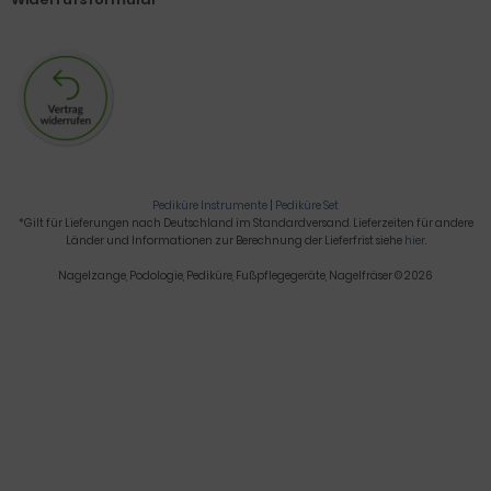
Pediküre Instrumente
|
Pediküre Set
*Gilt für Lieferungen nach Deutschland im Standardversand. Lieferzeiten für andere
Länder und Informationen zur Berechnung der Lieferfrist siehe
hier
.
Nagelzange, Podologie, Pediküre, Fußpflegegeräte, Nagelfräser © 2026