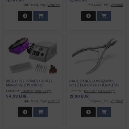
11,99 EUR
2,99 EUR
inkl .MwSt., zzgl.
Versand
inkl .MwSt., zzgl.
Versand
39 TLG SET FRÄSER GERÄT F.
NAGELZANGE ECKENZANGE
MANIKÜRE & PEDIKÜRE
SPITZ 13,0 CM PROFIQUALITÄT
FUSSPFLEGE
Lieferzeit:
lieferbar, max. 1 Tag*
Lieferzeit:
lieferbar, max. 1 Tag*
54,99 EUR
12,90 EUR
inkl .MwSt., zzgl.
Versand
inkl .MwSt., zzgl.
Versand