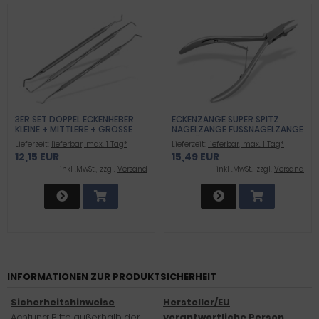
3ER SET DOPPEL ECKENHEBER
ECKENZANGE SUPER SPITZ
KLEINE + MITTLERE + GROSSE E
NAGELZANGE FUSSNAGELZANGE P
NDEN
EDIKÜRE NAGELKNIPSER 13 CM F
Lieferzeit:
lieferbar, max. 1 Tag*
Lieferzeit:
lieferbar, max. 1 Tag*
USSPFLEGE-ZANGE AUS RO
12,15 EUR
15,49 EUR
STFREIEM EDELSTAHL
inkl .MwSt., zzgl.
Versand
inkl .MwSt., zzgl.
Versand
INFORMATIONEN ZUR PRODUKTSICHERHEIT
Sicherheitshinweise
Hersteller/EU
Achtung: Bitte außerhalb der
verantwortliche Person