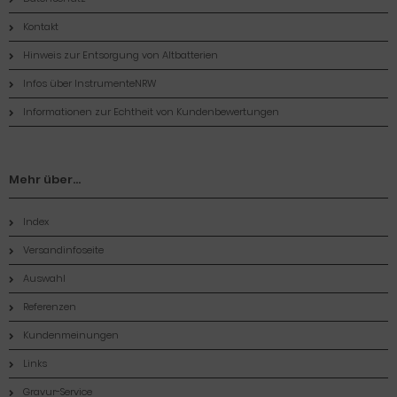
Kontakt
Hinweis zur Entsorgung von Altbatterien
Infos über InstrumenteNRW
Informationen zur Echtheit von Kundenbewertungen
Mehr über...
Index
Versandinfoseite
Auswahl
Referenzen
Kundenmeinungen
Links
Gravur-Service