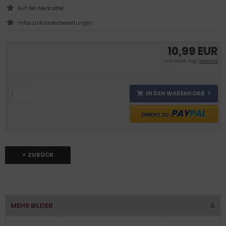
Infos zu Kundenbewertungen
10,99 EUR
inkl .MwSt., zzgl.
Versand
IN DEN WARENKORB
PAY
PAL
DIREKT ZU
ZURÜCK
MEHR BILDER