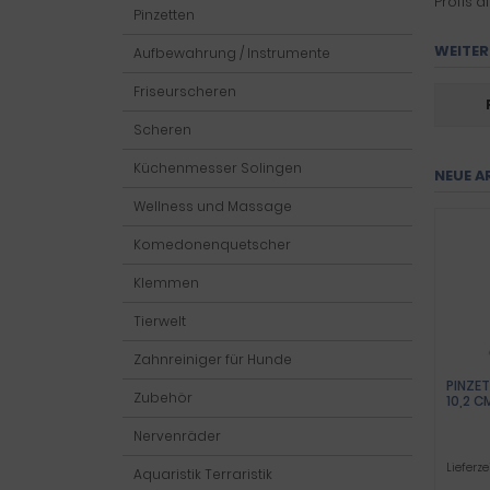
Profis d
Pinzetten
WEITER
Aufbewahrung / Instrumente
Friseurscheren
Scheren
Küchenmesser Solingen
NEUE A
Wellness und Massage
Komedonenquetscher
Klemmen
Tierwelt
Zahnreiniger für Hunde
PINZET
Zubehör
10,2 C
Nervenräder
Lieferze
Aquaristik Terraristik