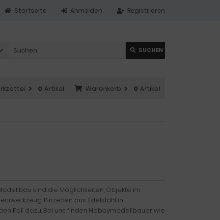
Startseite
Anmelden
Registrieren
SUCHEN
rkzettel
0
Artikel
Warenkorb
0
Artikel
odellbau sind die Möglichkeiten, Objekte im
Feinwerkzeug. Pinzetten aus Edelstahl in
n Fall dazu. Bei uns finden Hobbymodellbauer wie