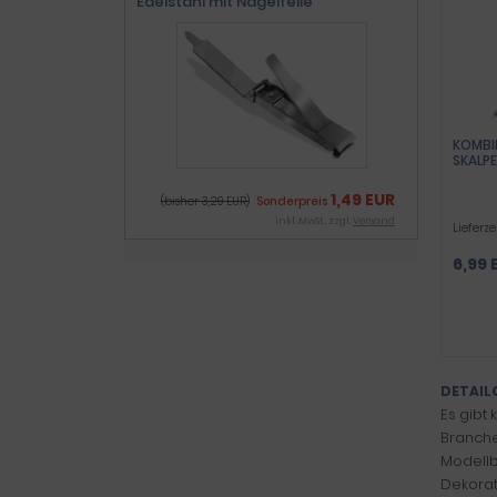
Edelstahl mit Nagelfeile
KOMBIN
SKALPE
EDELS
1,49 EUR
(bisher 3,29 EUR)
Sonderpreis
inkl .MwSt., zzgl.
Versand
Lieferze
6,99 
DETAIL
Es gibt
Branche
Modellb
Dekorat