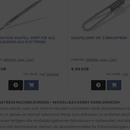
ATION-SKALPELL-GRIFF FÜR ALLE
SKALPELLGRIFF NR. 3 EINKLAPPBAR
LLKLINGEN AUS ROSTFREIEM
TAHL
it:
lieferbar, max. 1 Tag*
Lieferzeit:
lieferbar, max. 1 Tag*
EUR
9,99 EUR
inkl .MwSt., zzgl.
Versand
inkl .MwSt., zzgl.
GETREUE NACHBILDUNGEN – MODELLBAU KENNT KEINE GRENZEN
 kaum etwas, was sich nicht im Modell nachbilden lässt. Als beliebtes H
n, in denen er darauf ankommt, Pläne zum Anfassen zu erstellen. Arc
auer fertigen die maßstabsgetreuen Miniaturen in liebevoller und au
ion die Wohnräume, dienen als Ansichtsmodelle für Entscheidungen o