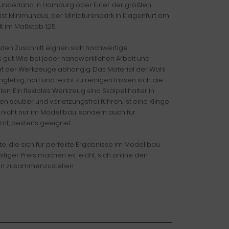
underland in Hamburg oder Einer der größten
 ist Minimundus, der Miniaturenpark in Klagenfurt am
 im Maßstab 1:25.
r den Zuschnitt eignen sich hochwertige
gut. Wie bei jeder handwerklichen Arbeit und
tät der Werkzeuge abhängig. Das Material der Wahl
lebig, hart und leicht zu reinigen lassen sich die
 Ein flexibles Werkzeug sind Skalpellhalter in
n sauber und verletzungsfrei führen. Ist eine Klinge
 nicht nur im Modellbau, sondern auch für
mt, bestens geeignet.
e, die sich für perfekte Ergebnisse im Modellbau
tiger Preis machen es leicht, sich online den
en zusammenzustellen.