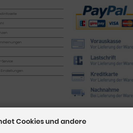
dinfoseite
hl
enzen
enmeinungen
-Service
 Einstellungen
ndet Cookies und andere