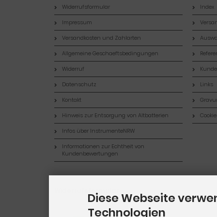
Widerrufsformular
Index
Impressum
Versan
Versandkosten und Zahlarten
Auswa
Allgemeine Geschaeftsbedingungen
Refer
Widerruf
Kund
Datenschutz
Links
Kontakt
Gravur
Hinweis zur Entsorgung von Altbatterien
Cookie
Infos über InstrumenteNRW
Informationen zur Echtheit von
Kundenbewertungen
Widerrufsformular
Diese Webseite verwe
Technologien