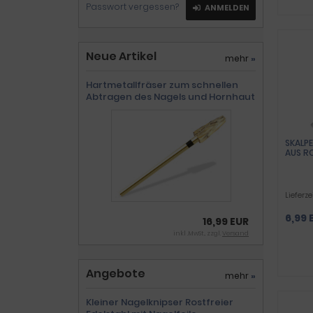
Passwort vergessen?
ANMELDEN
Neue Artikel
mehr
»
Hartmetallfräser zum schnellen
Abtragen des Nagels und Hornhaut
SKALPE
AUS R
Lieferze
6,99 
16,99 EUR
inkl .MwSt., zzgl.
Versand
Angebote
mehr
»
Kleiner Nagelknipser Rostfreier