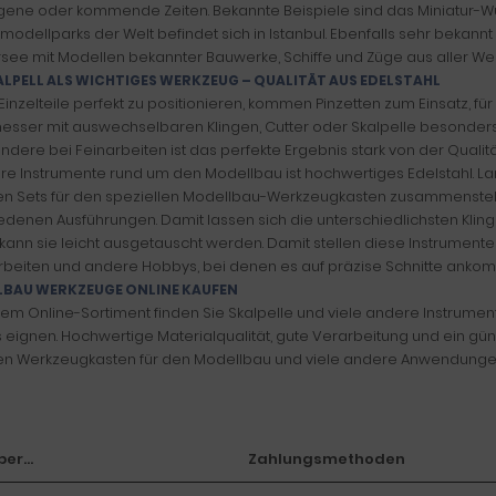
ene oder kommende Zeiten. Bekannte Beispiele sind das Miniatur-W
rmodellparks der Welt befindet sich in Istanbul. Ebenfalls sehr bekannt
see mit Modellen bekannter Bauwerke, Schiffe und Züge aus aller Welt
ALPELL ALS WICHTIGES WERKZEUG – QUALITÄT AUS EDELSTAHL
Einzelteile perfekt zu positionieren, kommen Pinzetten zum Einsatz, fü
esser mit auswechselbaren Klingen, Cutter oder Skalpelle besonders 
ndere bei Feinarbeiten ist das perfekte Ergebnis stark von der Quali
ere Instrumente rund um den Modellbau ist hochwertiges Edelstahl. Lang
en Sets für den speziellen Modellbau-Werkzeugkasten zusammenstellen.
edenen Ausführungen. Damit lassen sich die unterschiedlichsten Klinge
 kann sie leicht ausgetauscht werden. Damit stellen diese Instrumente
rbeiten und andere Hobbys, bei denen es auf präzise Schnitte ankom
BAU WERKZEUGE ONLINE KAUFEN
rem Online-Sortiment finden Sie Skalpelle und viele andere Instrument
 eignen. Hochwertige Materialqualität, gute Verarbeitung und ein güns
en Werkzeugkasten für den Modellbau und viele andere Anwendung
er...
Zahlungsmethoden