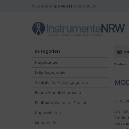
Kundengruppe:
Gast
| Rabatt 3.00 %
Kategorien
Ka
Nagelzangen
Startseite
Fußpflegegeräte
MOD
Schleifer für Fußpflegegeräte
Beauty-Handinstrumente
FEINE 
Pedikuere Manikuere Zubehör
Archite
Nagelscheren
Kleinfor
Maniküre Etuis
verschi