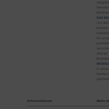
vergang
Miniatu
Wörther
DAS SK
Um die 
Bastelm
insbeso
für uns
perfekt
verschi
stumpf,
Bastela
MODELL
In unse
bestens
perfekt
Informationen
Mehr üb