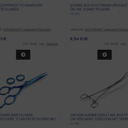
-ZUPFPINZETTE HAARZUPF-
SCHERE AUS ROSTFREIEM SPEZIALS
TTE SCHRÄG
(16 CM, SCHNITTFLÄCHE:
GEBOGEN/FORM: SPITZ SPITZ)
VS-030
it:
AUSVERKAUFT Lieferzeit 8 Monate*
Lieferzeit:
AUSVERKAUFT Lieferzeit 8 Mon
EUR
8,84 EUR
inkl .MwSt., zzgl.
Versand
inkl .MwSt., zzgl.
CHERE BARTSCHERE
GROSSE KLEMME EDELSTAHL ROSTFRE
RSCHERE TITAN PROFI SCHERE MIT
M VERZAHNT GEBOGEN MIT SPERRE
UBE 14,5CM 5ZOLL
NGELSPORT
KL-050