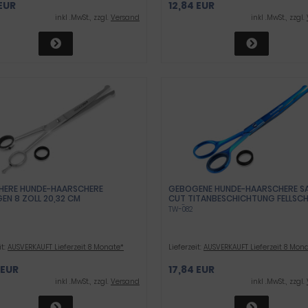
 EUR
12,84 EUR
inkl .MwSt., zzgl.
Versand
inkl .MwSt., zzgl.
CHERE HUNDE-HAARSCHERE
GEBOGENE HUNDE-HAARSCHERE SA
EN 8 ZOLL 20,32 CM
CUT TITANBESCHICHTUNG FELLSCH
RHEITSENDEN ABGERUNDET
6,5" 16,51 CM
TW-082
it:
AUSVERKAUFT Lieferzeit 8 Monate*
Lieferzeit:
AUSVERKAUFT Lieferzeit 8 Mon
 EUR
17,84 EUR
inkl .MwSt., zzgl.
Versand
inkl .MwSt., zzgl.