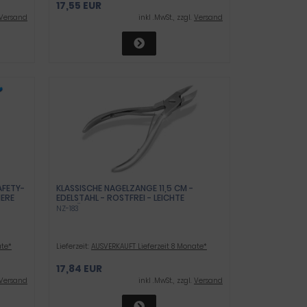
17,55 EUR
Versand
inkl .MwSt., zzgl.
Versand
FETY-
KLASSISCHE NAGELZANGE 11,5 CM -
ERE
EDELSTAHL - ROSTFREI - LEICHTE
AUSFÜHRUNG
NZ-183
ate*
Lieferzeit:
AUSVERKAUFT Lieferzeit 8 Monate*
17,84 EUR
Versand
inkl .MwSt., zzgl.
Versand