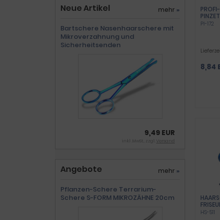
Neue Artikel
PROFI
mehr
»
PINZE
PI-172
Bartschere Nasenhaarschere mit
Mikroverzahnung und
Sicherheitsenden
Lieferze
8,84 
9,49 EUR
inkl .MwSt., zzgl.
Versand
Angebote
mehr
»
Pflanzen-Schere Terrarium-
Schere S-FORM MIKROZÄHNE 20cm
HAARS
FRISEU
SCHRA
HS-511