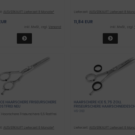
it:
AUSVERKAUFT Lieferzeit 8 Monate*
Lieferzeit:
AUSVERKAUFT Lieferzeit 8 Mon
 EUR
11,84 EUR
inkl .MwSt., zzgl.
Versand
inkl .MwSt., zzgl.
 ICE HAARSCHERE FRISEURSCHERE
HAARSCHERE ICE 5,75 ZOLL
OSTFREI NEU
FRISEURSCHERE HAARSCHNEIDESC
STELLSCHRAUBE
HS-363
E Haarschere Friseurschere 5,5 Rostfrei
it:
AUSVERKAUFT Lieferzeit 8 Monate*
Lieferzeit:
AUSVERKAUFT Lieferzeit 8 Mon