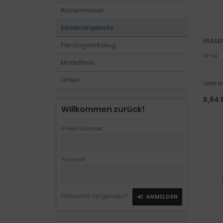
Rasiermesser
Sonderangebote
FRÄSER
Piercingwerkzeug
FR-114
Modellbau
Grillen
Lieferze
5,84 
Willkommen zurück!
E-Mail-Adresse:
Passwort:
Passwort vergessen?
ANMELDEN