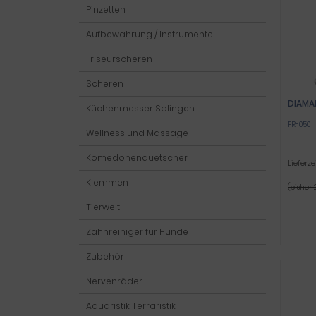
Pinzetten
Aufbewahrung / Instrumente
Friseurscheren
Scheren
DIAMA
Küchenmesser Solingen
FR-050
Wellness und Massage
Komedonenquetscher
Lieferze
Klemmen
(bisher 
Tierwelt
Zahnreiniger für Hunde
Zubehör
Nervenräder
Aquaristik Terraristik