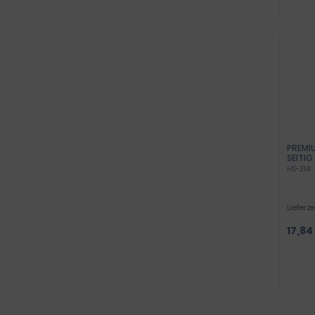
PREMIU
SEITIG
HS-314
Lieferze
17,84