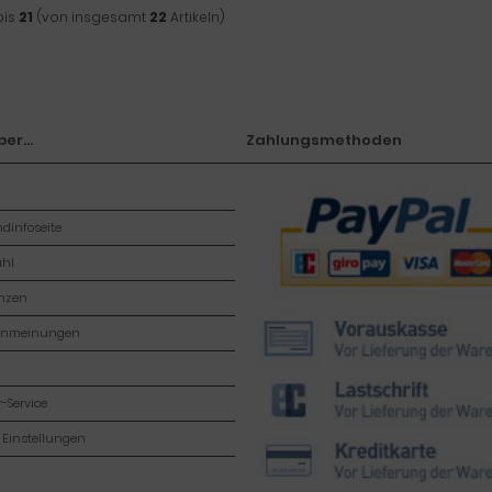
bis
21
(von insgesamt
22
Artikeln)
er...
Zahlungsmethoden
dinfoseite
hl
enzen
enmeinungen
-Service
 Einstellungen