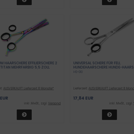
M HAARSCHERE EFFILIERSCHERE 2
UNIVERSAL SCHERE FÜR FELL
 TITAN MEHRFARBIG 5,5 ZOLL
HUNDEHAARSCHERE HUNDE-HAARS
FELLSCHERE 15,2 CM
HS-010
it:
AUSVERKAUFT Lieferzeit 8 Monate*
Lieferzeit:
AUSVERKAUFT Lieferzeit 8 Mon
 EUR
17,84 EUR
inkl .MwSt., zzgl.
Versand
inkl .MwSt., zzgl.