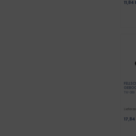
11,84
FELLS
GEBOG
SICHE
TW-089
Lieferze
17,84