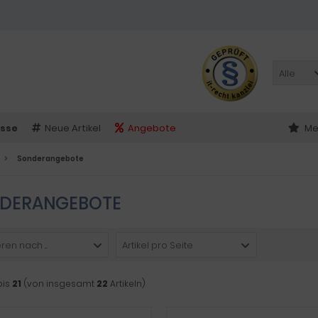
Alle
sse
Neue Artikel
Angebote
Me
Sonderangebote
DERANGEBOTE
ren nach ...
Artikel pro Seite
bis
21
(von insgesamt
22
Artikeln)