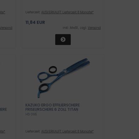
ate*
Lieferzeit:
AUSVERKAUFT Lieferzeit 8 Monate*
11,84 EUR
Versand
inkl .MwSt., zzgl.
Versand
KAZUKO ERGO EFFILIERSCHERE
HERE
FRISEURSCHERE 6 ZOLL TITAN
AUSDÜNNSCHERE GROSSE ZÄHNE
HS-366
ate*
Lieferzeit:
AUSVERKAUFT Lieferzeit 8 Monate*