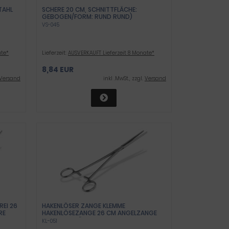
TAHL
SCHERE 20 CM, SCHNITTFLÄCHE:
GEBOGEN/FORM: RUND RUND)
VS-045
ate*
Lieferzeit:
AUSVERKAUFT Lieferzeit 8 Monate*
8,84 EUR
Versand
inkl .MwSt., zzgl.
Versand
I 26 C
HAKENLÖSER ZANGE KLEMME
 A
HAKENLÖSEZANGE 26 CM ANGELZANGE
EDELSTAHL LÖSE-ZANGE
KL-051