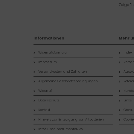
Zeige
1
Informationen
Mehr üb
Widerrufsformular
Index
Impressum
Versan
Versandkosten und Zahlarten
Auswa
Allgemeine Geschaeftsbedingungen
Refer
Widerruf
Kund
Datenschutz
Links
Kontakt
Gravur
Hinweis zur Entsorgung von Altbatterien
Cookie
Infos über InstrumenteNRW