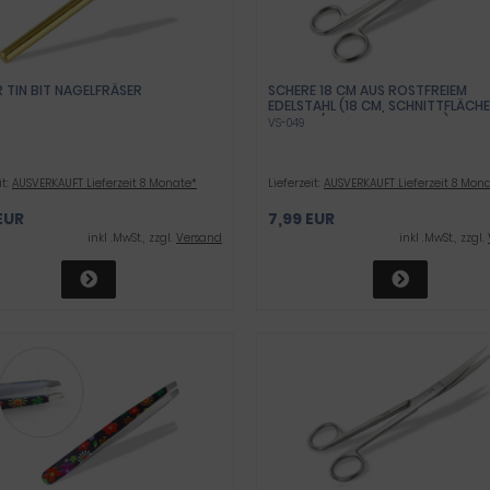
 TIN BIT NAGELFRÄSER
SCHERE 18 CM AUS ROSTFREIEM
EDELSTAHL (18 CM, SCHNITTFLÄCHE
GERADE/FORM: SPITZ RUND)
VS-049
it:
AUSVERKAUFT Lieferzeit 8 Monate*
Lieferzeit:
AUSVERKAUFT Lieferzeit 8 Mon
EUR
7,99 EUR
inkl .MwSt., zzgl.
Versand
inkl .MwSt., zzgl.