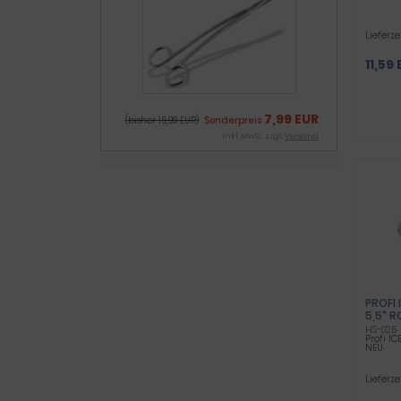
Lieferze
11,59
7,99 EUR
(bisher 16,99 EUR)
Sonderpreis
inkl .MwSt., zzgl.
Versand
PROFI
5,5" R
HS-026
Profi IC
NEU
Lieferze