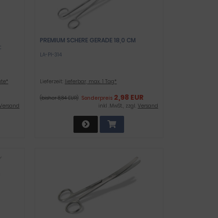
PREMIUM SCHERE GERADE 18,0 CM
:
LA-PI-314
ate*
Lieferzeit:
lieferbar, max. 1 Tag*
2,98 EUR
(bisher 8,84 EUR)
Sonderpreis
Versand
inkl .MwSt., zzgl.
Versand