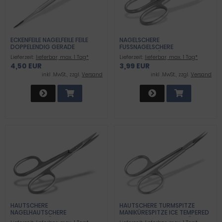
ECKENFEILE NAGELFEILE FEILE
NAGELSCHERE
DOPPELENDIG GERADE
FUSSNAGELSCHERE P
GEBOGEN
ROFIQUALITÄT
Lieferzeit:
lieferbar, max. 1 Tag*
Lieferzeit:
lieferbar, max. 1 Tag*
4,50 EUR
3,99 EUR
inkl .MwSt., zzgl.
Versand
inkl .MwSt., zzgl.
Versand
HAUTSCHERE
HAUTSCHERE TURMSPITZE
NAGELHAUTSCHERE
MANIKÜRESPITZE ICE TEMPERED
PROFIQUALITÄT
STAINLESS PROFIQUALITÄT