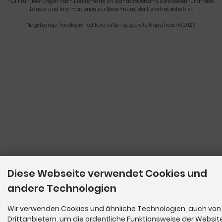
*Gilt für Lieferungen nach Deutschland im Standardversand. Lieferzeiten für andere
Länder und Informationen zur Berechnung der Lieferfrist siehe
hier
.
Nagelzange, Podologie, Pediküre, Fußpflegegeräte, Nagelfräser © 2026
Diese Webseite verwendet Cookies und
andere Technologien
Wir verwenden Cookies und ähnliche Technologien, auch von
Drittanbietern, um die ordentliche Funktionsweise der Websit