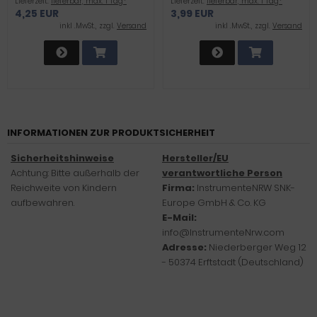
Lieferzeit:
lieferbar, max. 1 Tag*
Lieferzeit:
lieferbar, max. 1 Tag*
4,25 EUR
3,99 EUR
inkl .MwSt., zzgl.
Versand
inkl .MwSt., zzgl.
Versand
INFORMATIONEN ZUR PRODUKTSICHERHEIT
Sicherheitshinweise
Hersteller/EU
Achtung: Bitte außerhalb der
verantwortliche Person
Reichweite von Kindern
Firma:
InstrumenteNRW SNK-
aufbewahren.
Europe GmbH & Co. KG
E-Mail:
info@InstrumenteNrw.com
Adresse:
Niederberger Weg 12
- 50374 Erftstadt (Deutschland)