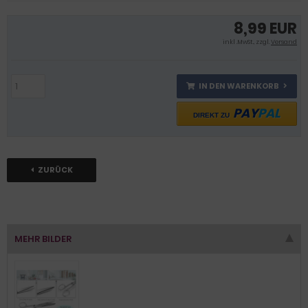
8,99 EUR
inkl .MwSt., zzgl.
Versand
IN DEN WARENKORB
PAY
PAL
DIREKT ZU
ZURÜCK
MEHR BILDER