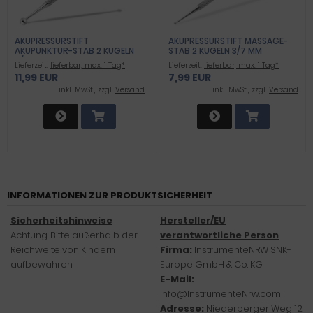
AKUPRESSURSTIFT
AKUPRESSURSTIFT MASSAGE-
AKUPUNKTUR-STAB 2 KUGELN
STAB 2 KUGELN 3/7 MM
5/10 MM
Lieferzeit:
lieferbar, max. 1 Tag*
Lieferzeit:
lieferbar, max. 1 Tag*
11,99 EUR
7,99 EUR
inkl .MwSt., zzgl.
Versand
inkl .MwSt., zzgl.
Versand
INFORMATIONEN ZUR PRODUKTSICHERHEIT
Sicherheitshinweise
Hersteller/EU
Achtung: Bitte außerhalb der
verantwortliche Person
Reichweite von Kindern
Firma:
InstrumenteNRW SNK-
aufbewahren.
Europe GmbH & Co. KG
E-Mail:
info@InstrumenteNrw.com
Adresse:
Niederberger Weg 12