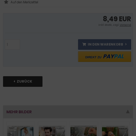
8,49 EUR
inkl .MwSt., zzgl.
Versand
IN DEN WARENKORB
PAY
PAL
DIREKT ZU
ZURÜCK
MEHR BILDER