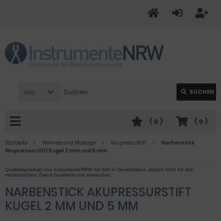
Alle
SUCHEN
(
0
)
(
0
)
Startseite
Wellness und Massage
Akupressurstift
Narbenstick
Akupressurstift Kugel 2 mm und 5 mm
NARBENSTICK AKUPRESSURSTIFT
KUGEL 2 MM UND 5 MM