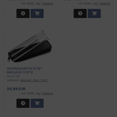
inkl .MwSt., zzgl.
Versand
inkl .MwSt., zzgl.
Versand
AKUPRESSURSTIFTE SET
MASSAGE-STIFTE
AKUPUNKTUR MASSAGE-STAB
FMI-SI-219
AUS ROSTFREIEM EDELSTAHL
Lieferzeit:
lieferbar, max. 1 Tag*
IM ETUI
24,99 EUR
inkl .MwSt., zzgl.
Versand