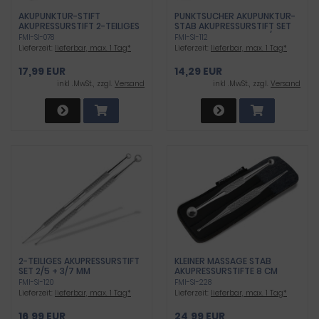
AKUPUNKTUR-STIFT
PUNKTSUCHER AKUPUNKTUR-
AKUPRESSURSTIFT 2-TEILIGES
STAB AKUPRESSURSTIFT SET
SET
MASSAGE STIFTE SET 6/9 MM
FMI-SI-078
FMI-SI-112
UND 1/2 MM REFLEXZONEN
Lieferzeit:
lieferbar, max. 1 Tag*
Lieferzeit:
lieferbar, max. 1 Tag*
MASSAGESTIFT AUS
EDELSTAHL
17,99 EUR
14,29 EUR
inkl .MwSt., zzgl.
Versand
inkl .MwSt., zzgl.
Versand
2-TEILIGES AKUPRESSURSTIFT
KLEINER MASSAGE STAB
SET 2/5 + 3/7 MM
AKUPRESSURSTIFTE 8 CM
AKUPUNKTURSTAB
MASSAGESTICK PUNKTSUCHER
FMI-SI-120
FMI-SI-228
PUNKTSUCHER MASSAGE
SET 1/2 MM UND 3/7 MM
Lieferzeit:
lieferbar, max. 1 Tag*
Lieferzeit:
lieferbar, max. 1 Tag*
STIFT - EDELSTAHL ROSTFREI
STÄBCHEN STAB 8 CM MIT
ETUI ZUR AUFBEWAHRUNG
16,99 EUR
24,99 EUR