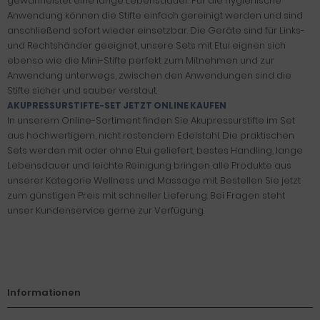
gewährleistet eine lange Lebensdauer. Für die hygienische
Anwendung können die Stifte einfach gereinigt werden und sind
anschließend sofort wieder einsetzbar. Die Geräte sind für Links-
und Rechtshänder geeignet, unsere Sets mit Etui eignen sich
ebenso wie die Mini-Stifte perfekt zum Mitnehmen und zur
Anwendung unterwegs, zwischen den Anwendungen sind die
Stifte sicher und sauber verstaut.
AKUPRESSURSTIFTE-SET JETZT ONLINE KAUFEN
In unserem Online-Sortiment finden Sie Akupressurstifte im Set
aus hochwertigem, nicht rostendem Edelstahl. Die praktischen
Sets werden mit oder ohne Etui geliefert, bestes Handling, lange
Lebensdauer und leichte Reinigung bringen alle Produkte aus
unserer Kategorie Wellness und Massage mit. Bestellen Sie jetzt
zum günstigen Preis mit schneller Lieferung. Bei Fragen steht
unser Kundenservice gerne zur Verfügung.
Informationen