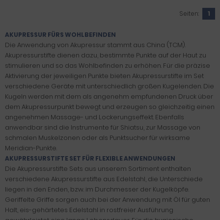
Seiten:
1
AKUPRESSUR FÜRS WOHLBEFINDEN
Die Anwendung von Akupressur stammt aus China (TCM).
Akupressurstifte dienen dazu, bestimmte Punkte auf der Haut zu
stimulieren und so das Wohlbefinden zu erhöhen. Für die präzise
Aktivierung der jeweiligen Punkte bieten Akupressurstifte im Set
verschiedene Geräte mit unterschiedlich großen Kugelenden. Die
Kugeln werden mit dem als angenehm empfundenen Druck über
dem Akupressurpunkt bewegt und erzeugen so gleichzeitig einen
angenehmen Massage- und Lockerungseffekt. Ebenfalls
anwendbar sind die Instrumente für Shiatsu, zur Massage von
schmalen Muskelzonen oder als Punktsucher für wirksame
Meridian-Punkte.
AKUPRESSURSTIFTE SET FÜR FLEXIBLE ANWENDUNGEN
Die Akupressurstifte Sets aus unserem Sortiment enthalten
verschiedene Akupressurstifte aus Edelstahl, die Unterschiede
liegen in den Enden, bzw. im Durchmesser der Kugelköpfe.
Geriffelte Griffe sorgen auch bei der Anwendung mit Öl für guten
Halt, eis-gehärtetes Edelstahl in rostfreier Ausführung