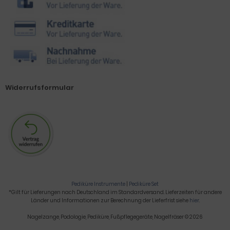
Widerrufsformular
Pediküre Instrumente
|
Pediküre Set
*Gilt für Lieferungen nach Deutschland im Standardversand. Lieferzeiten für andere
Länder und Informationen zur Berechnung der Lieferfrist siehe
hier
.
Nagelzange, Podologie, Pediküre, Fußpflegegeräte, Nagelfräser © 2026