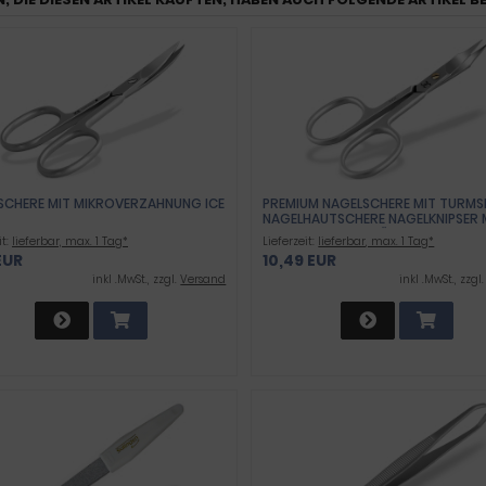
SCHERE MIT MIKROVERZAHNUNG ICE
PREMIUM NAGELSCHERE MIT TURMS
NAGELHAUTSCHERE NAGELKNIPSER 
SCHARFEM UND PRÄZISEM SCHNITT
it:
lieferbar, max. 1 Tag*
Lieferzeit:
lieferbar, max. 1 Tag*
EDELSTAHL ROSTFREI MANIKÜRE PE
EUR
10,49 EUR
SCHERE MIT GEBOGENER SCHNITTF
9 CM
inkl .MwSt., zzgl.
Versand
inkl .MwSt., zzgl