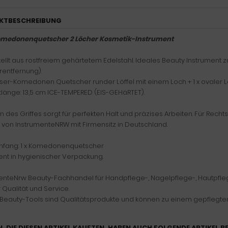
KTBESCHREIBUNG
Komedonenquetscher 2 Löcher Kosmetik-Instrument
ellt aus rostfreiem gehärtetem Edelstahl. Ideales Beauty Instrument z
rentfernung).
esser-Komedonen Quetscher runder Löffel mit einem Loch + 1 x ovaler L
änge: 13,5 cm ICE-TEMPERED (EIS-GEHäRTET).
m des Griffes sorgt für perfekten Halt und präzises Arbeiten. Für Recht
t von InstrumenteNRW mit Firmensitz in Deutschland.
mfang: 1 x Komedonenquetscher
ent in hygienischer Verpackung.
enteNrw Beauty-Fachhandel für Handpflege-, Nagelpflege-, Hautpfle
r Qualität und Service.
Beauty-Tools sind Qualitätsprodukte und können zu einem gepflegten
, DIE DIESEN ARTIKEL KAUFTEN, HABEN AUCH FOLGENDE ARTIKEL B