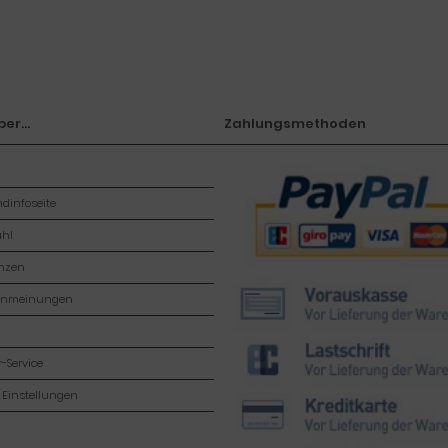
er...
Zahlungsmethoden
dinfoseite
hl
enzen
enmeinungen
-Service
 Einstellungen