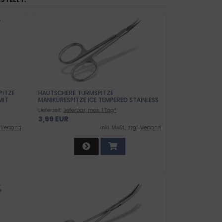
PITZE
HAUTSCHERE TURMSPITZE
MIT
MANIKÜRESPITZE ICE TEMPERED STAINLESS
PROFIQUALITÄT
Lieferzeit:
lieferbar, max. 1 Tag*
DIKÜRE
3,99 EUR
LÄCHE
.
Versand
inkl .MwSt., zzgl.
Versand