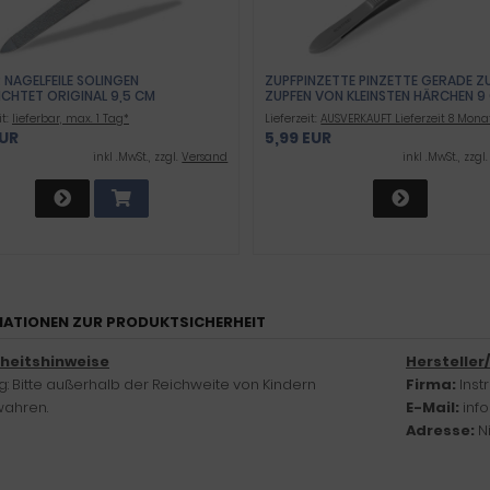
 NAGELFEILE SOLINGEN
ZUPFPINZETTE PINZETTE GERADE Z
ICHTET ORIGINAL 9,5 CM
ZUPFEN VON KLEINSTEN HÄRCHEN 9
it:
lieferbar, max. 1 Tag*
Lieferzeit:
AUSVERKAUFT Lieferzeit 8 Mona
EUR
5,99 EUR
inkl .MwSt., zzgl.
Versand
inkl .MwSt., zzgl
ATIONEN ZUR PRODUKTSICHERHEIT
rheitshinweise
Hersteller
: Bitte außerhalb der Reichweite von Kindern
Firma:
Ins
ahren.
E-Mail:
inf
Adresse:
N