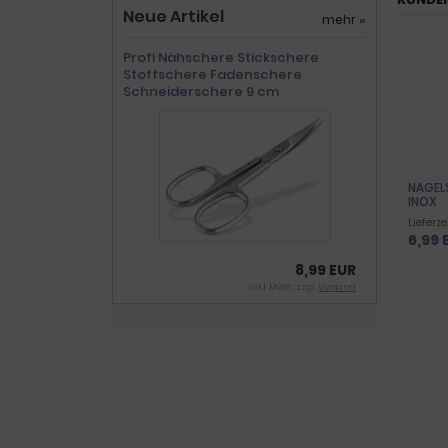
Neue Artikel
mehr
»
Profi Nähschere Stickschere
Stoffschere Fadenschere
Schneiderschere 9 cm
NAGEL
INOX
Lieferze
6,99 
8,99 EUR
inkl .MwSt., zzgl.
Versand