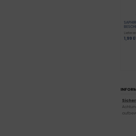
SAPHIR
BESCH
Lieferze
1,99 
INFORM
Siche
Achtung
aufbew