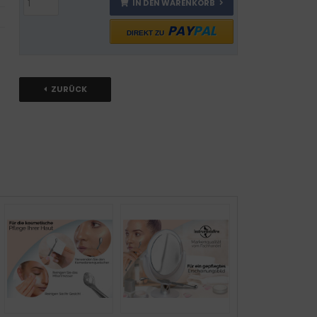
IN DEN WARENKORB
PAY
PAL
DIREKT ZU
ZURÜCK