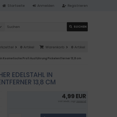
Startseite
Anmelden
Registrieren
SUCHEN
rkzettel
0
Artikel
Warenkorb
0
Artikel
n Kosmetische Profi Ausführung Pickelentferner 13,8 cm
ER EDELSTAHL IN
NTFERNER 13,8 CM
4,99 EUR
inkl .MwSt., zzgl.
Versand