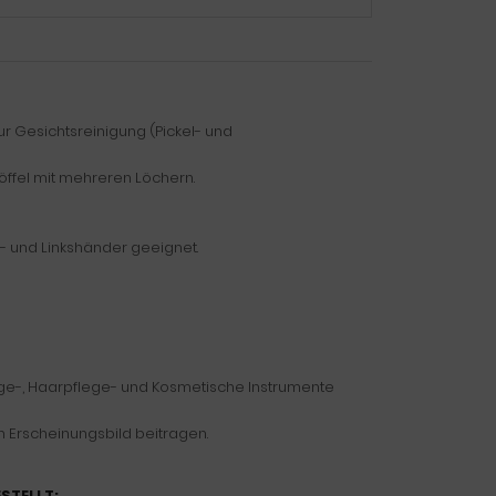
ur Gesichtsreinigung (Pickel- und
öffel mit mehreren Löchern.
s- und Linkshänder geeignet.
ge-, Haarpflege- und Kosmetische Instrumente
 Erscheinungsbild beitragen.
ESTELLT: