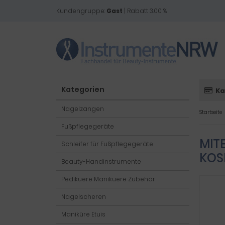
Kundengruppe:
Gast
| Rabatt 3.00 %
Kategorien
Ka
Nagelzangen
Startseite
Fußpflegegeräte
MIT
Schleifer für Fußpflegegeräte
KOS
Beauty-Handinstrumente
Pedikuere Manikuere Zubehör
Nagelscheren
Maniküre Etuis