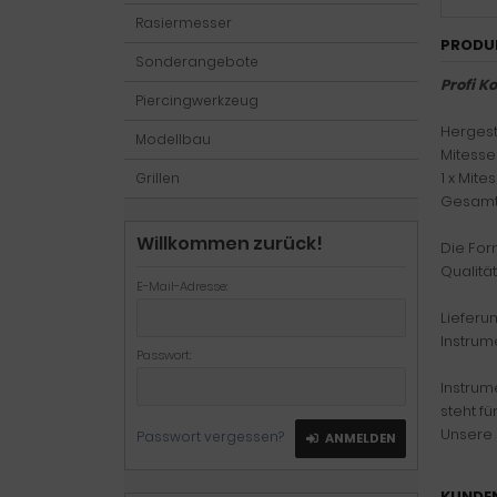
Rasiermesser
PRODU
Sonderangebote
Profi 
Piercingwerkzeug
Hergest
Modellbau
Mitesse
1 x Mit
Grillen
Gesamtl
Willkommen zurück!
Die For
Qualitä
E-Mail-Adresse:
Lieferu
Instrum
Passwort:
Instrum
steht fü
Unsere 
Passwort vergessen?
ANMELDEN
KUNDEN