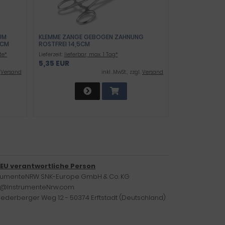
UM
KLEMME ZANGE GEBOGEN ZAHNUNG
 CM
ROSTFREI 14,5CM
te*
Lieferzeit:
lieferbar, max. 1 Tag*
5,35 EUR
.
Versand
inkl .MwSt., zzgl.
Versand
/EU verantwortliche Person
trumenteNRW SNK-Europe GmbH & Co. KG
o@InstrumenteNrw.com
iederberger Weg 12 - 50374 Erftstadt (Deutschland)