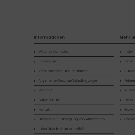
Informationen
Mehr üb
Widerrufsformular
Index
Impressum
Versan
Versandkosten und Zahlarten
Auswa
Allgemeine Geschaeftsbedingungen
Refer
Widerruf
Kund
Datenschutz
Links
Kontakt
Gravur
Hinweis zur Entsorgung von Altbatterien
Cookie
Infos über InstrumenteNRW