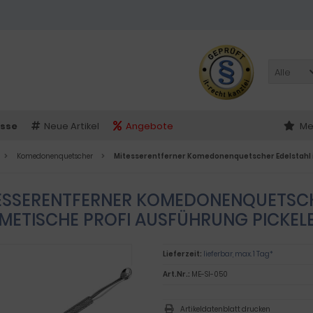
Alle
sse
Neue Artikel
Angebote
Me
Komedonenquetscher
Mitesserentferner Komedonenquetscher Edelstahl i
ESSERENTFERNER KOMEDONENQUETSCH
METISCHE PROFI AUSFÜHRUNG PICKELE
Lieferzeit:
lieferbar, max. 1 Tag*
Art.Nr.:
ME-SI-050
Artikeldatenblatt drucken