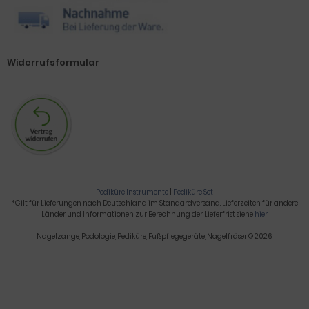
Widerrufsformular
Pediküre Instrumente
|
Pediküre Set
*Gilt für Lieferungen nach Deutschland im Standardversand. Lieferzeiten für andere
Länder und Informationen zur Berechnung der Lieferfrist siehe
hier
.
Nagelzange, Podologie, Pediküre, Fußpflegegeräte, Nagelfräser © 2026