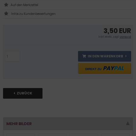
Infos zu Kundenbewertungen
3,50 EUR
inkl .MwSt., zzgl.
Versand
IN DEN WARENKORB
PAY
PAL
DIREKT ZU
ZURÜCK
MEHR BILDER