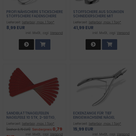
PROFI NÄHSCHERE STICKSCHERE
STOFFSCHERE AUS SOLINGEN
STOFFSCHERE FADENSCHERE
SCHNEIDERSCHERE MIT
SCHNEIDERSCHERE 9 CM
SCHARFEM UND PRÄZISEM
Lieferzeit:
lieferbar, max. 1 Tag*
Lieferzeit:
lieferbar, max. 1 Tag*
SCHNITT  MADE IN GERMANY 
8,99 EUR
41,99 EUR
TEXTILSCHERE AUS
HOCHWERTIGEM ROSTFREIEM
inkl .MwSt., zzgl.
Versand
inkl .MwSt., zzgl.
Versand
EDELSTAHL FÜR STOFFE, JEANS,
TEXTILIEN UND LEDER 7 ZOLL
SANDBLATTNAGELFEILEN
ECKENZANGE FÜR TIEF
NAGELFEILE 10 STK, 2-SEITIG,
EINGEWACHSENE NÄGEL
FEIN UND GROB
EXCELLENT INOX 11,5CM
Lieferzeit:
lieferbar, max. 1 Tag*
Lieferzeit:
lieferbar, max. 1 Tag*
0,79
15,99 EUR
(bisher 3,79 EUR)
Sonderpreis
inkl .MwSt., zzgl.
Versand
inkl .MwSt., zzgl.
Versand