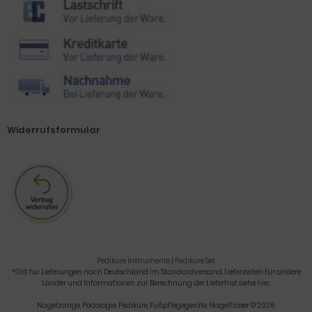
Widerrufsformular
Pediküre Instrumente
|
Pediküre Set
*Gilt für Lieferungen nach Deutschland im Standardversand. Lieferzeiten für andere
Länder und Informationen zur Berechnung der Lieferfrist siehe
hier
.
Nagelzange, Podologie, Pediküre, Fußpflegegeräte, Nagelfräser © 2026