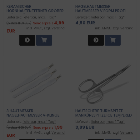
KERAMISCHER
NAGELHAUTMESSER
HORNHAUTENTFERNER GROBER
HAUTMESSER V FORM PROFI
FRÄSER FÜR DIE
INSTRUMENT
Lieferzeit:
lieferbar, max. 1 Tag*
Lieferzeit:
lieferbar, max. 1 Tag*
HORNHAUTENTFERNUNG
4,99
4,50 EUR
(bisher 11,99 EUR)
Sonderpreis
inkl .MwSt., zzgl.
Versand
inkl .MwSt., zzgl.
Versand
EUR
3 HAUTMESSER
HAUTSCHERE TURMSPITZE
NAGELHAUTMESSER V-KLINGE
MANIKÜRESPITZE ICE TEMPERED
NAGELHAUTENTFERNER 2 IN 1
STAINLESS PROFIQUALITÄT
Lieferzeit:
lieferbar, max. 1 Tag*
Lieferzeit:
lieferbar, max. 1 Tag*
PUSHER UND MESSER
1,99
3,99 EUR
(bisher 6,99 EUR)
Sonderpreis
inkl .MwSt., zzgl.
Versand
inkl .MwSt., zzgl.
Versand
EUR