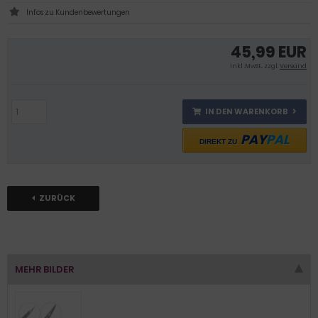
Infos zu Kundenbewertungen
45,99 EUR
inkl .MwSt., zzgl.
Versand
IN DEN WARENKORB
PAY
PAL
DIREKT ZU
ZURÜCK
MEHR BILDER