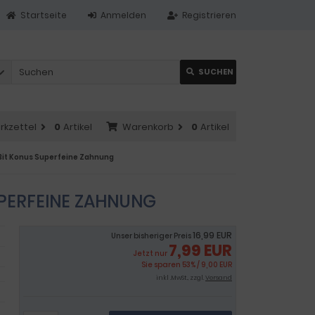
Startseite
Anmelden
Registrieren
SUCHEN
rkzettel
0
Artikel
Warenkorb
0
Artikel
 Bit Konus Superfeine Zahnung
UPERFEINE ZAHNUNG
16,99 EUR
Unser bisheriger Preis
7,99 EUR
Jetzt nur
Sie sparen 53% / 9,00 EUR
inkl .MwSt., zzgl.
Versand