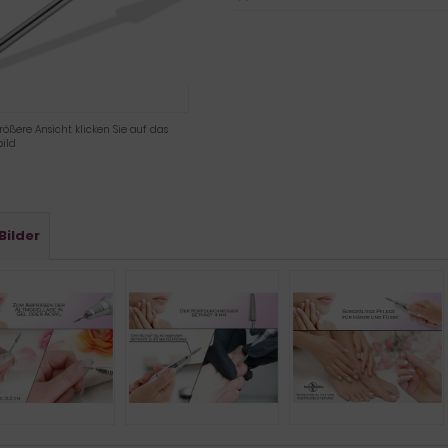
rößere Ansicht klicken Sie auf das
ild
Bilder