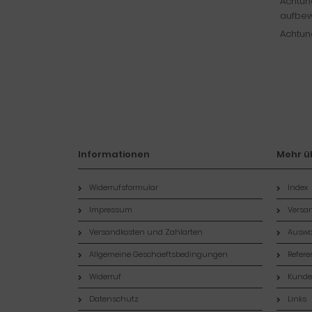
Achtung
aufbew
Achtung
Informationen
Mehr üb
Widerrufsformular
Index
Impressum
Versan
Versandkosten und Zahlarten
Auswa
Allgemeine Geschaeftsbedingungen
Refer
Widerruf
Kund
Datenschutz
Links