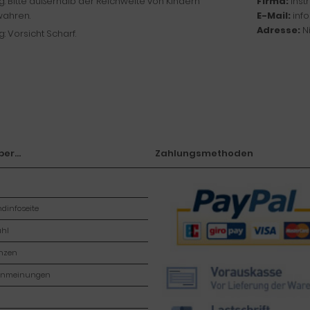
: Bitte außerhalb der Reichweite von Kindern
Firma:
Ins
ahren.
E-Mail:
inf
Adresse:
N
: Vorsicht Scharf.
er...
Zahlungsmethoden
dinfoseite
hl
enzen
enmeinungen