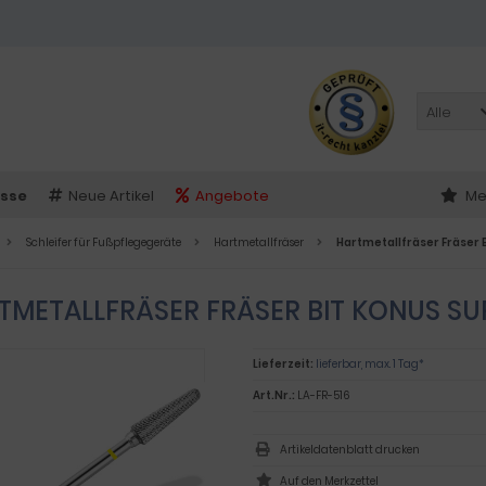
Alle
sse
Neue Artikel
Angebote
Me
Schleifer für Fußpflegegeräte
Hartmetallfräser
Hartmetallfräser Fräser
TMETALLFRÄSER FRÄSER BIT KONUS S
Lieferzeit:
lieferbar, max. 1 Tag*
Art.Nr.:
LA-FR-516
Artikeldatenblatt drucken