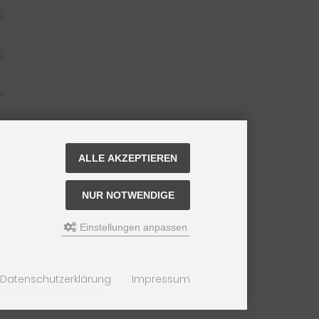
ALLE AKZEPTIEREN
NUR NOTWENDIGE
Einstellungen anpassen
Datenschutzerklärung
Impressum
nung der Lieferfrist siehe
hier
.