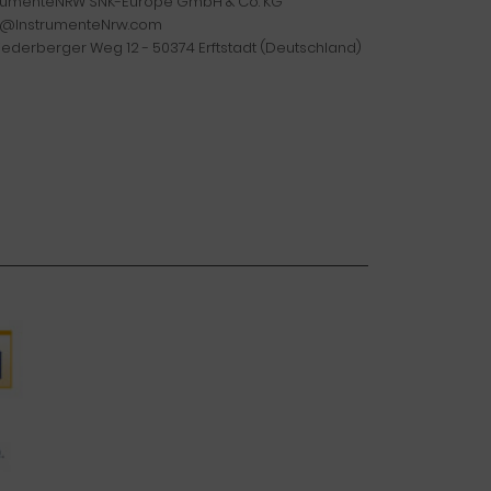
trumenteNRW SNK-Europe GmbH & Co. KG
o@InstrumenteNrw.com
iederberger Weg 12 - 50374 Erftstadt (Deutschland)