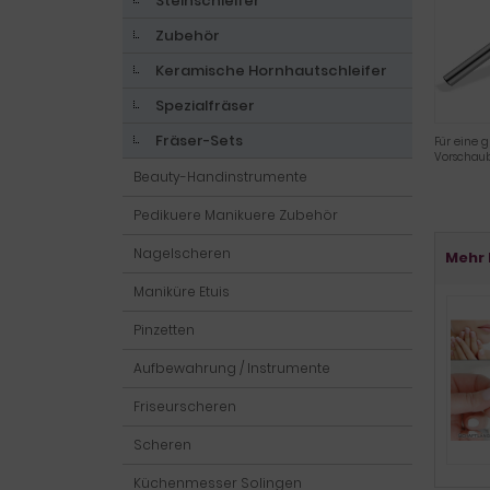
Steinschleifer
Zubehör
Keramische Hornhautschleifer
Spezialfräser
Fräser-Sets
Für eine g
Vorschaub
Beauty-Handinstrumente
Pedikuere Manikuere Zubehör
Nagelscheren
Mehr 
Maniküre Etuis
Pinzetten
Aufbewahrung / Instrumente
Friseurscheren
Scheren
Küchenmesser Solingen