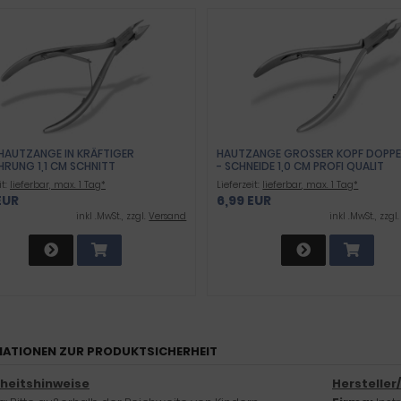
HAUTZANGE IN KRÄFTIGER
HAUTZANGE GROSSER KOPF DOPPELF
HRUNG 1,1 CM SCHNITT
SCHNEIDE 1,0 CM PROFI QUALIT
it:
lieferbar, max. 1 Tag*
Lieferzeit:
lieferbar, max. 1 Tag*
EUR
6,99 EUR
inkl .MwSt., zzgl.
Versand
inkl .MwSt., zzgl
ATIONEN ZUR PRODUKTSICHERHEIT
rheitshinweise
Hersteller