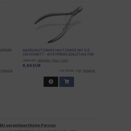
EDER -
NAGELHAUTZANGE HAUTZANGE MIT 0,5
CM SCHNITT - ROSTFREIES EDELSTAHL FÜR
DIE NAGELHAUTENTFERNUNG
Lieferzeit:
lieferbar, max. 1 Tag*
6,49 EUR
.
Versand
inkl .MwSt., zzgl.
Versand
/EU verantwortliche Person