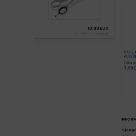
10,99 EUR
inkl .MwSt., zzgl.
Versand
NAGEL
AUSFÜ
Lieferze
7,99 
INFORM
Siche