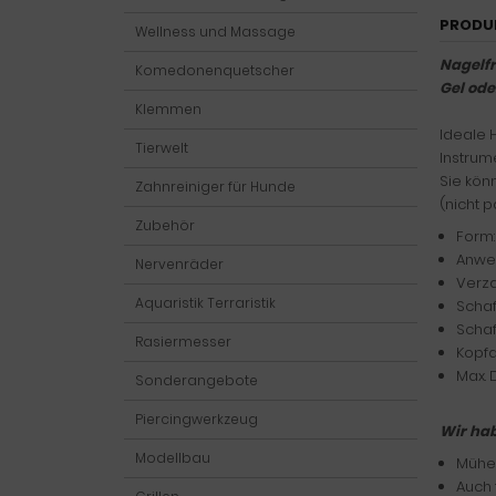
PRODU
Wellness und Massage
Nagelfr
Komedonenquetscher
Gel ode
Klemmen
Ideale 
Tierwelt
Instrum
Sie kön
Zahnreiniger für Hunde
(nicht 
Zubehör
Form:
Anwen
Nervenräder
Verza
Aquaristik Terraristik
Scha
Schaf
Rasiermesser
Kopf
Max. 
Sonderangebote
Piercingwerkzeug
Wir hab
Modellbau
Mühel
Auch 