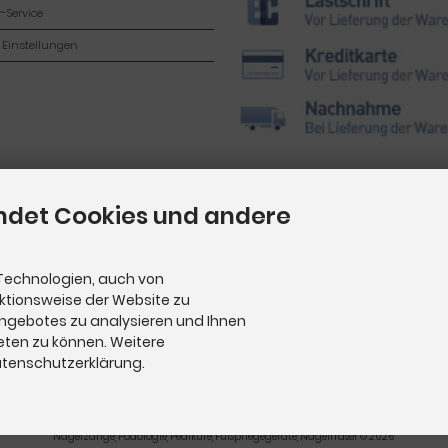
-Service
 Einstellungen
ndet Cookies und andere
Technologien, auch von
nktionsweise der Website zu
Angebotes zu analysieren und Ihnen
eten zu können. Weitere
Datenschutzerklärung.
Pediküre Instrumente
|
Pediküre Set
utschland im Standardversand. Lieferzeiten für andere Länder und Informationen zur Berech
Nagelzange, Podologie, Pediküre, Fußpflegegeräte, Nagelfräser © 2026