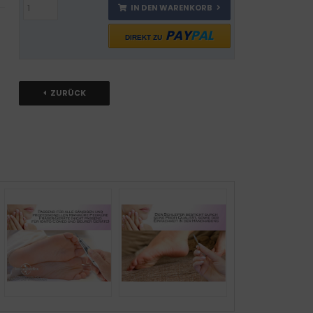
IN DEN WARENKORB
PAY
PAL
DIREKT ZU
ZURÜCK