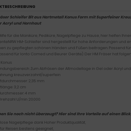
KTBESCHREIBUNG
äser Schleifer Bit aus Hartmetall Konus Form mit Superfeiner Kr
r Acryl und Hornhaut
Hilfe für die Maniküre, Pediküre, Nagelpflege zu Hause, hier helfen Ihn
enteNRW HM-Schleifer sind hergestellt für hohe Anforderungen und er
nen zu gepflegten schönen Händen und Füßen beitragen. Passend für
passend für Ionto Comed und Beurer Geräte). Der HM Fräser hat folgen
 Konus
dungsbereich: Zum Abfräsen der Altmodellage in Gel oder Acryl un
hnung: kreuzverzahnt/superfein
ftdurchmesser: 2,35 mm
tlänge: 3,2 cm
durchmesser: 4 mm
Drehzahl U/min 20.000
en Sie noch nicht überzeugt? Hier sind Ihre Vorteile auf einen Blick
ose Nagelpflege dank Hoher Produktqualität,
für Reisen bestens geeignet,