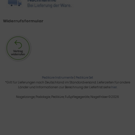
Widerrufsformular
Pediküre Instrumente
|
Pediküre Set
*Gilt für Lieferungen nach Deutschland im Standardversand. Lieferzeiten für andere
Länder und Informationen zur Berechnung der Lieferfrist siehe
hier
.
Nagelzange, Podologie, Pediküre, Fußpflegegeräte, Nagelfräser © 2026