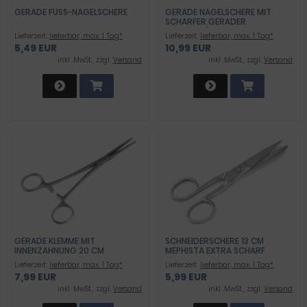
GERADE FUSS-NAGELSCHERE
GERADE NAGELSCHERE MIT
SCHARFER GERADER
SCHNITTFÄCHE EDELSTAHL
Lieferzeit:
lieferbar, max. 1 Tag*
Lieferzeit:
lieferbar, max. 1 Tag*
MANIKÜRE PEDIKÜRE SCHERE
5,49 EUR
10,99 EUR
FÜR FINGER- UND FUSSNÄGEL
inkl .MwSt., zzgl.
Versand
inkl .MwSt., zzgl.
Versand
GERADE KLEMME MIT
SCHNEIDERSCHERE 13 CM
INNENZAHNUNG 20 CM
MEPHISTA EXTRA SCHARF
Lieferzeit:
lieferbar, max. 1 Tag*
Lieferzeit:
lieferbar, max. 1 Tag*
7,99 EUR
5,99 EUR
inkl .MwSt., zzgl.
Versand
inkl .MwSt., zzgl.
Versand