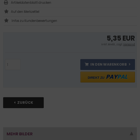
Artikeldatenblatt drucken
Infos zu Kundenbewertungen
5,35 EUR
inkl .MwSt., zzgl.
Versand
IN DEN WARENKORB
PAY
PAL
DIREKT ZU
ZURÜCK
MEHR BILDER