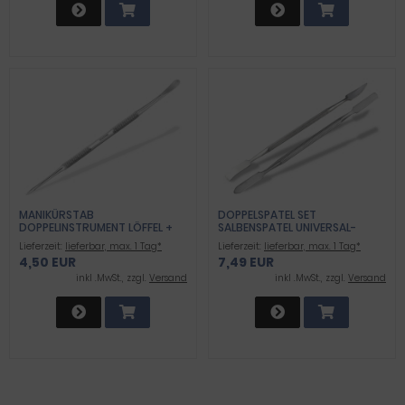
MANIKÜRSTAB
DOPPELSPATEL SET
DOPPELINSTRUMENT LÖFFEL +
SALBENSPATEL UNIVERSAL-
FLACHER SPATEL
SPATEL DOPPELINSTRUMENTE
Lieferzeit:
lieferbar, max. 1 Tag*
Lieferzeit:
lieferbar, max. 1 Tag*
4,50 EUR
7,49 EUR
inkl .MwSt., zzgl.
Versand
inkl .MwSt., zzgl.
Versand