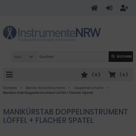
Alle
SUCHEN
(
0
)
(
0
)
Startseite
Beauty-Handinstrumente
Doppelinstrumente
Manikürstab Doppelinstrument Löffel + flacher Spatel
MANIKÜRSTAB DOPPELINSTRUMENT
LÖFFEL + FLACHER SPATEL