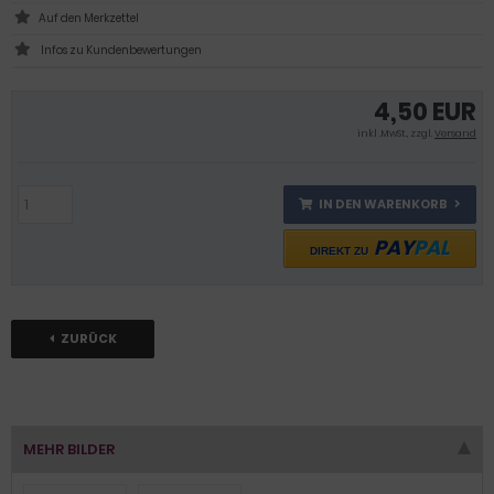
Infos zu Kundenbewertungen
4,50 EUR
inkl .MwSt., zzgl.
Versand
IN DEN WARENKORB
PAY
PAL
DIREKT ZU
ZURÜCK
MEHR BILDER