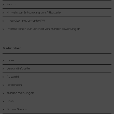
Kontakt
Hinweis zur Entsorgung von Altbatterien
Infos über InstrumenteNRW
Informationen zur Echtheit von Kundenbewertungen
Mehr über...
Index
Versandinfoseite
Auswahl
Referenzen
Kundenmeinungen
Links
Gravur-Service