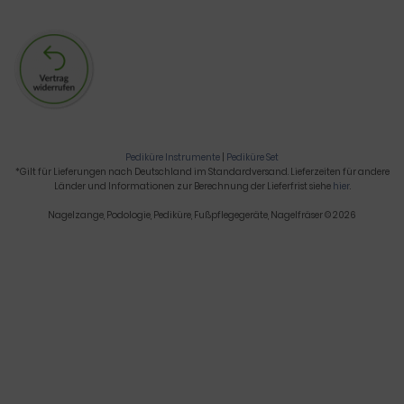
Pediküre Instrumente
|
Pediküre Set
*Gilt für Lieferungen nach Deutschland im Standardversand. Lieferzeiten für andere
Länder und Informationen zur Berechnung der Lieferfrist siehe
hier
.
Nagelzange, Podologie, Pediküre, Fußpflegegeräte, Nagelfräser © 2026