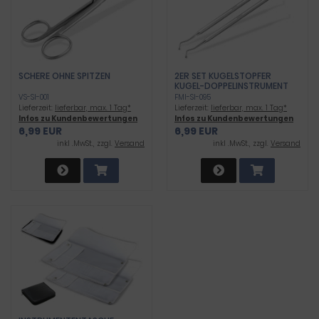
SCHERE OHNE SPITZEN
2ER SET KUGELSTOPFER
KUGEL-DOPPELINSTRUMENT
MODELLIERINSTRUMENT
VS-SI-001
FMI-SI-095
Lieferzeit:
lieferbar, max. 1 Tag*
Lieferzeit:
lieferbar, max. 1 Tag*
Infos zu Kundenbewertungen
Infos zu Kundenbewertungen
6,99 EUR
6,99 EUR
inkl .MwSt., zzgl.
Versand
inkl .MwSt., zzgl.
Versand