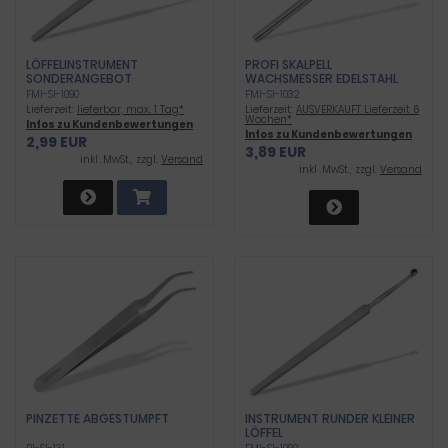
LÖFFELINSTRUMENT
PROFI SKALPELL
SONDERANGEBOT
WACHSMESSER EDELSTAHL
MESSER RUND
FMI-SI-1090
FMI-SI-1032
Lieferzeit:
lieferbar, max. 1 Tag*
Lieferzeit:
AUSVERKAUFT Lieferzeit 6
Wochen*
Infos zu Kundenbewertungen
Infos zu Kundenbewertungen
2,99 EUR
3,89 EUR
inkl .MwSt., zzgl.
Versand
inkl .MwSt., zzgl.
Versand
PINZETTE ABGESTUMPFT
INSTRUMENT RUNDER KLEINER
LÖFFEL