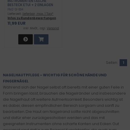
INSTRUMENTENTASCHE
BESTECK ETUI + 2 EINLAGEN
FMZ-SI-004
Lieferzeit:
lieferbar, max. 1 Tag*
Infos zu Kundenbewertungen
11,99 EUR
inkl .MwSt., zzgl.
Versand
Seiten:
1
NAGELHAUTPFLEGE – WICHTIG FÜR SCHÖNE HÄNDE UND
FINGERNÄGEL
Während sich der Nagel selbst oft bereits mit einer guten Feile in
Form bringen lässt, brauchen die Nagelränder und insbesondere
die Nagelhaut oft weitere Aufmerksamkeit. Besonders wichtig ist
es dabei, diesen empfindlichen Bereich sorgsam und sanft zu
bearbeiten. Die Haut am Nagelrand sollte nicht abgeschnitten
und dafür eher zurückgeschoben werden und das mit
geeigneten Instrumenten ohne scharfe Kanten und Ecken. Gut
geeignet sind dafür zum Beispiel Kugelstopfer, die auch zum