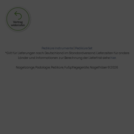
Pediküre Instrumente
|
Pediküre Set
*Gilt für Lieferungen nach Deutschland im Standardversand. Lieferzeiten für andere
Länder und Informationen zur Berechnung der Lieferfrist siehe
hier
.
Nagelzange, Podologie, Pediküre, Fußpflegegeräte, Nagelfräser © 2026