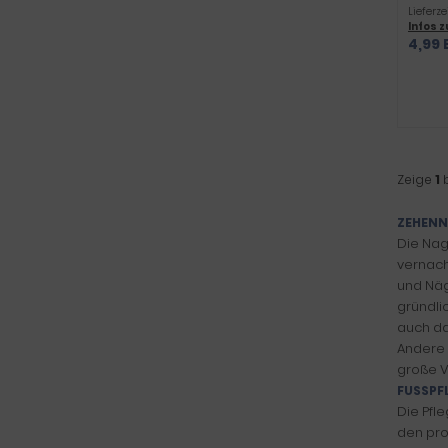
Lieferze
Infos 
4,99 
Zeige
1
ZEHENN
Die Nag
vernach
und Näg
gründli
auch da
Andere 
große V
FUSSPF
Die Pfl
den pro