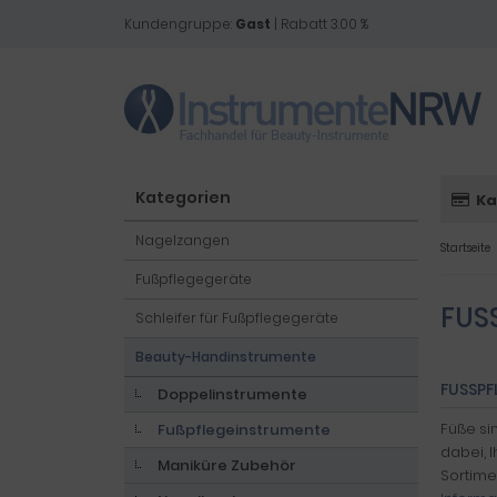
Kundengruppe:
Gast
| Rabatt 3.00 %
Kategorien
Ka
Nagelzangen
Startseite
Fußpflegegeräte
FUS
Schleifer für Fußpflegegeräte
Beauty-Handinstrumente
FUSSPF
Doppelinstrumente
Füße si
Fußpflegeinstrumente
dabei, 
Maniküre Zubehör
Sortime