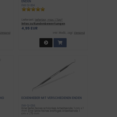
NDEN
FMI-SI-004
Lieferzeit:
lieferbar, max. 1 Tag*
Infos zu Kundenbewertungen
4,95 EUR
Versand
inkl .MwSt., zzgl.
Versand
UNG
ECKENHEBER MIT VERSCHIEDENEN ENDEN
FMI-SI-056
Eine Seite feines schlankes Arbeitsende, 1 cm x 1
mm Eine Seite feines kräftiges Arbeitsende, 1
cm x 1,75 mm