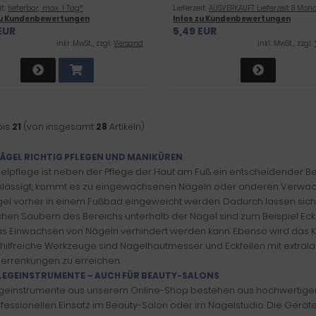
it:
lieferbar, max. 1 Tag*
Lieferzeit:
AUSVERKAUFT Lieferzeit 8 Mon
zu Kundenbewertungen
Infos zu Kundenbewertungen
EUR
5,49 EUR
inkl .MwSt., zzgl.
Versand
inkl .MwSt., zzgl.
bis
21
(von insgesamt
28
Artikeln)
ÄGEL RICHTIG PFLEGEN UND MANIKÜREN
elpflege ist neben der Pflege der Haut am Fuß ein entscheidender Be
lässigt, kommt es zu eingewachsenen Nägeln oder anderen Verwachsu
el vorher in einem Fußbad eingeweicht werden. Dadurch lassen sich 
chen Säubern des Bereichs unterhalb der Nägel sind zum Beispiel Ec
s Einwachsen von Nägeln verhindert werden kann. Ebenso wird das Kür
hilfreiche Werkzeuge sind Nagelhautmesser und Eckfeilen mit extrala
errenkungen zu erreichen.
LEGEINSTRUMENTE – AUCH FÜR BEAUTY-SALONS
egeinstrumente aus unserem Online-Shop bestehen aus hochwertigem 
fessionellen Einsatz im Beauty-Salon oder im Nagelstudio. Die Gerät