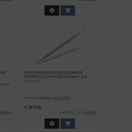
KEN
PROFI NAGELREINIGER ECKENHEBER
FUSSPFLEGE DOPPELINSTRUMENT AUS R
OSTFREIEM EDELSTAHL ZUM BEHANDELN V
FMI-SI-039
wendbar
ON NAGELECKEN ALS IDEALES F
USSPFLEGEWERKZEUG
Lieferzeit:
lieferbar, max. 1 Tag*
4,19 EUR
Versand
inkl .MwSt., zzgl.
Versand