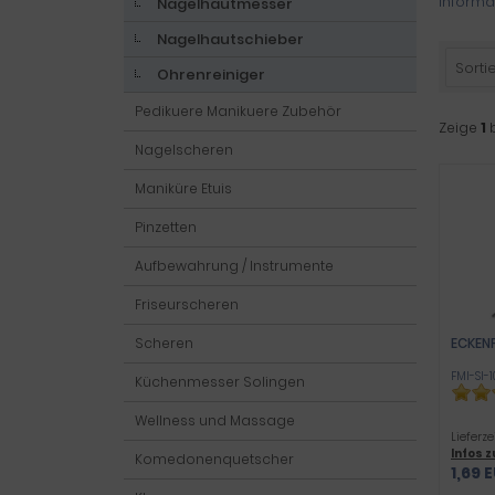
Informa
Nagelhautmesser
Nagelhautschieber
Sortie
Ohrenreiniger
Pedikuere Manikuere Zubehör
Zeige
1
Nagelscheren
Maniküre Etuis
Pinzetten
Aufbewahrung / Instrumente
Friseurscheren
Scheren
ECKENF
FMI-SI-1
Küchenmesser Solingen
Wellness und Massage
Lieferze
Infos 
Komedonenquetscher
1,69 