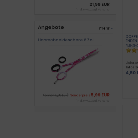
21,99 EUR
inkl .MwSt., zzgl.
Versand
Angebote
mehr
»
DOPPEL
Haarschneideschere 6 Zoll
NDEN
FMI-SI-0
Lieferze
Infos 
4,50 
5,99 EUR
(bisher 19,99 EUR)
Sonderpreis
inkl .MwSt., zzgl.
Versand