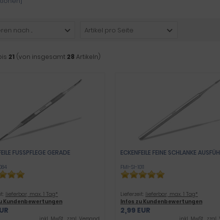
tionen]
ren nach ...
Artikel pro Seite
bis
21
(von insgesamt
28
Artikeln)
EILE FUSSPFLEGE GERADE
ECKENFEILE FEINE SCHLANKE AUSF
084
FMI-SI-1011
it:
lieferbar, max. 1 Tag*
Lieferzeit:
lieferbar, max. 1 Tag*
zu Kundenbewertungen
Infos zu Kundenbewertungen
EUR
2,99 EUR
inkl .MwSt., zzgl.
Versand
inkl .MwSt., zzgl.