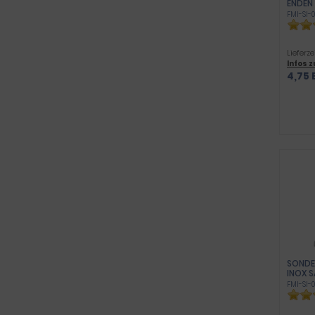
ENDEN
FMI-SI-0
Lieferze
Infos 
4,75 
SONDE 
INOX 
FMI-SI-0