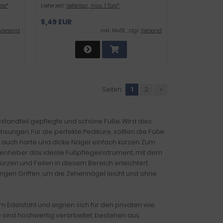
ate*
Lieferzeit:
lieferbar, max. 1 Tag*
5,49 EUR
Versand
inkl .MwSt., zzgl.
Versand
Seiten:
1
2
»
standteil gepflegte und schöne Füße. Wird dies
ngen. Für die perfekte Pediküre, sollten die Füße
auch harte und dicke Nägel einfach kürzen. Zum
kenheber das ideale Fußpflegeinstrument, mit dem
zen und Feilen in diesem Bereich erleichtert.
ngen Griffen, um die Zehennägel leicht und ohne
Edelstahl und eignen sich für den privaten wie
e sind hochwertig verarbeitet, bestehen aus