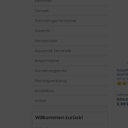
Klemmen
Tierwelt
Zahnreiniger für Hunde
Zubehör
Nervenräder
Aquaristik Terraristik
Rasiermesser
FUSSPF
Sonderangebote
USFÜH
FMI-SI-1
Piercingwerkzeug
Modellbau
Lieferze
Infos 
Grillen
3,99 
Willkommen zurück!