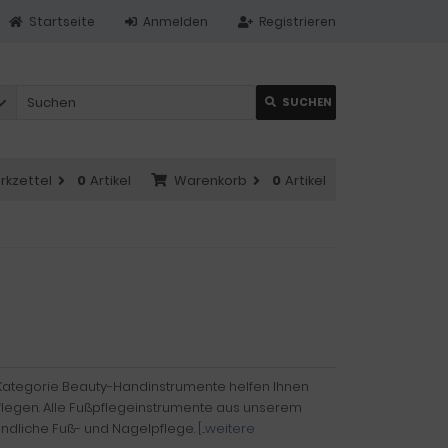
Startseite
Anmelden
Registrieren
SUCHEN
rkzettel
0
Artikel
Warenkorb
0
Artikel
r Kategorie Beauty-Handinstrumente helfen Ihnen
pflegen. Alle Fußpflegeinstrumente aus unserem
ründliche Fuß- und Nagelpflege.
[...weitere