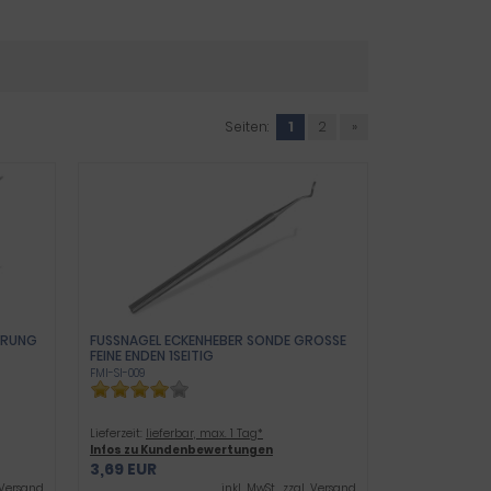
Seiten:
1
2
»
ÜHRUNG
FUSSNAGEL ECKENHEBER SONDE GROSSE FE
INE ENDEN 1SEITIG
FMI-SI-009
Lieferzeit:
lieferbar, max. 1 Tag*
Infos zu Kundenbewertungen
3,69 EUR
Versand
inkl .MwSt., zzgl.
Versand