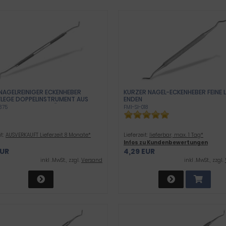
 NAGELREINIGER ECKENHEBER
KURZER NAGEL-ECKENHEBER FEINE 
LEGE DOPPELINSTRUMENT AUS R
ENDEN
IEM EDELSTAHL FÜR NAGELECKEN A
375
FMI-SI-018
ALES FUSSPFLEGEWERKZEUG
it:
AUSVERKAUFT Lieferzeit 8 Monate*
Lieferzeit:
lieferbar, max. 1 Tag*
Infos zu Kundenbewertungen
EUR
4,29 EUR
inkl .MwSt., zzgl.
Versand
inkl .MwSt., zzgl.