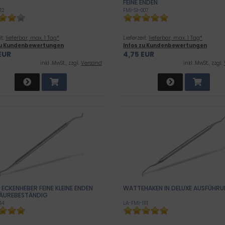
FEINE ENDEN
12
FMI-SI-007
it:
lieferbar, max. 1 Tag*
Lieferzeit:
lieferbar, max. 1 Tag*
zu Kundenbewertungen
Infos zu Kundenbewertungen
EUR
4,75 EUR
inkl .MwSt., zzgl.
Versand
inkl .MwSt., zzgl.
ECKENHEBER FEINE KLEINE ENDEN
WATTEHAKEN IN DELUXE AUSFÜHR
SÄUREBESTÄNDIG
14
LA-FMI-1111