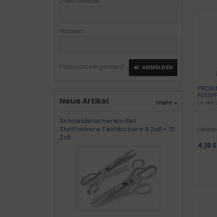
E-Mail-Adresse:
Passwort:
Passwort vergessen?
ANMELDEN
PROFI
FUSSPF
Neue Artikel
OSTFRE
mehr
»
LA-FMI-
LS IDE
Schneiderscheren-Set
Stoffschere Textilschere 9 Zoll + 12
Lieferze
Zoll
4,19 