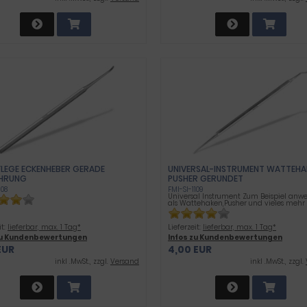
LEGE ECKENHEBER GERADE A
UNIVERSAL-INSTRUMENT WATTEHA
RUNG
PUSHER GERUNDET
108
FMI-SI-1109
Universal Instrument Zum Beispiel an
als Wattehaken,Pusher und vieles mehr
it:
lieferbar, max. 1 Tag*
Lieferzeit:
lieferbar, max. 1 Tag*
zu Kundenbewertungen
Infos zu Kundenbewertungen
EUR
4,00 EUR
inkl .MwSt., zzgl.
Versand
inkl .MwSt., zzgl.