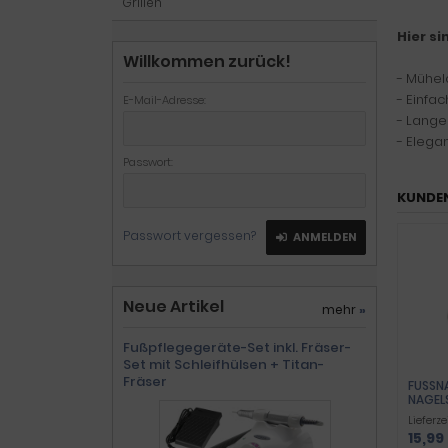
Grillen
Hier si
Willkommen zurück!
- Mühel
- Einfa
E-Mail-Adresse:
- Lange
- Elega
Passwort:
KUNDEN
Passwort vergessen?
ANMELDEN
Neue Artikel
mehr
»
Fußpflegegeräte-Set inkl. Fräser-
Set mit Schleifhülsen + Titan-
Fräser
FUSSNA
AGELS
IKROV
Lieferze
CHERE
15,99
DELSTA