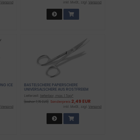
.
Versand
inkl .MwSt., zzgl.
Versand
NG ICE
BASTELSCHERE PAPIERSCHERE
UNIVERSALSCHERE AUS ROSTFREIEM
EDELSTAHL 11,5 CM GEBOGEN MIT SPITZEN
Lieferzeit:
lieferbar, max. 1 Tag*
ENDEN
2,49 EUR
(bisher 7,70 EUR)
Sonderpreis
.
Versand
inkl .MwSt., zzgl.
Versand