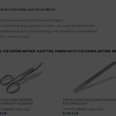
nd Ihre Vorteile auf einen Blick:
ose Schneiden, Dank Scharfer Klingen
che Handhabung, sowohl für Links-, als auch Rechtshänder
 Haltbarkeit, durch hochwertige Verarbeitung und Material
ntes, edles Design
, DIE DIESEN ARTIKEL KAUFTEN, HABEN AUCH FOLGENDE ARTIKEL B
GELSCHERE PEDIKÜRE N
SAPHIR NAGELFEILE DIAMANTBESCH
CHERE MIT SCHARFER M
ROSTFREI 20CM
ERZAHNTER SCHNITTFLÄCHE - S
it:
lieferbar, max. 1 Tag*
Lieferzeit:
lieferbar, max. 1 Tag*
 AUS HOCHWERTIGEM ROSTFREIEM E
 EUR
6,99 EUR
HL FÜR EXTRA DICKE STARKE F