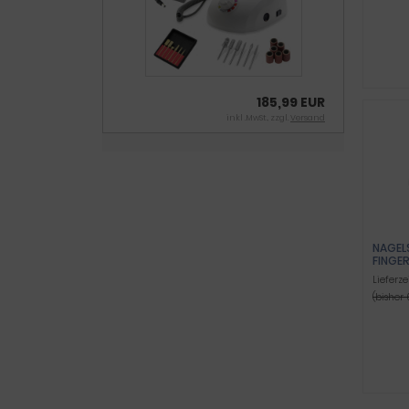
INGERN
HR ST
185,99 EUR
inkl .MwSt., zzgl.
Versand
NAGEL
FINGER
Lieferze
(bisher 