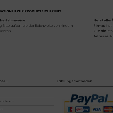
ATIONEN ZUR PRODUKTSICHERHEIT
rheitshinweise
Hersteller
: Bitte außerhalb der Reichweite von Kindern
Firma:
Ins
ahren.
E-Mail:
inf
Adresse:
N
er...
Zahlungsmethoden
dinfoseite
hl