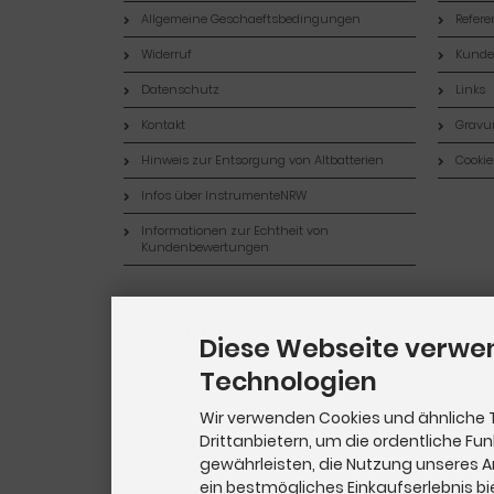
Allgemeine Geschaeftsbedingungen
Refer
Widerruf
Kund
Datenschutz
Links
Kontakt
Gravur
Hinweis zur Entsorgung von Altbatterien
Cookie
Infos über InstrumenteNRW
Informationen zur Echtheit von
Kundenbewertungen
Widerrufsformular
Diese Webseite verwe
Technologien
Wir verwenden Cookies und ähnliche 
Drittanbietern, um die ordentliche Fu
gewährleisten, die Nutzung unseres 
ein bestmögliches Einkaufserlebnis bi