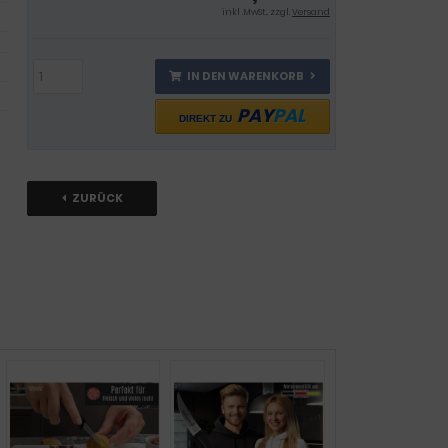
inkl .MwSt., zzgl.
Versand
IN DEN WARENKORB
PAY
PAL
DIREKT ZU
ZURÜCK