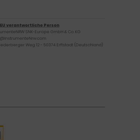
/EU verantwortliche Person
trumenteNRW SNK-Europe GmbH & Co. KG
o@InstrumenteNrw.com
iederberger Weg 12 - 50374 Erftstadt (Deutschland)