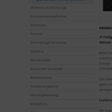
Wellness und Massage
Komedonenquetscher
Klemmen
PRODU
Tierwelt
2-Teil
Messer 
Zahnreiniger für Hunde
Zubehör
Beim Zu
zuberei
Nervenräder
Design,
Edelsta
Aquaristik Terraristik
Rasiermesser
Die Ges
geformte
Sonderangebote
geeigne
Piercingwerkzeug
Liefer
Modellbau
Wir hab