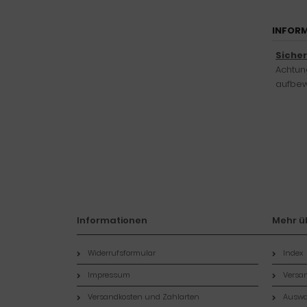
INFORM
Siche
Achtung
aufbew
Informationen
Mehr üb
Widerrufsformular
Index
Impressum
Versan
Versandkosten und Zahlarten
Auswa