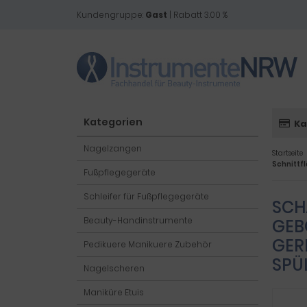
Kundengruppe:
Gast
| Rabatt 3.00 %
Kategorien
Ka
Nagelzangen
Startseite
Schnittf
Fußpflegegeräte
Schleifer für Fußpflegegeräte
SCH
Beauty-Handinstrumente
GEB
GER
Pedikuere Manikuere Zubehör
SPÜ
Nagelscheren
Maniküre Etuis