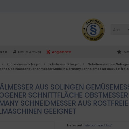
Alle
sse
Neue Artikel
Angebote
Me
Küchenmesser Solingen
Schälmesser Solingen
Schälmesser aus Solinge
läche Obstmesser Küchenmesser Made in Germany Schneidmesser aus Rostfreie
ÄLMESSER AUS SOLINGEN GEMÜSEMESS
OGENER SCHNITTFLÄCHE OBSTMESSER
MANY SCHNEIDMESSER AUS ROSTFREI
LMASCHINEN GEEIGNET
Lieferzeit:
lieferbar, max. 1 Tag*