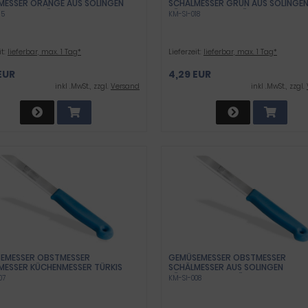
MESSER ORANGE AUS SOLINGEN
SCHÄLMESSER GRÜN AUS SOLINGE
NMESSER SPÜLMASCHINEN
KÜCHENMESSER SPÜLMASCHINEN
15
KM-SI-018
ET - KURZ
GEEIGNET - KURZ
it:
lieferbar, max. 1 Tag*
Lieferzeit:
lieferbar, max. 1 Tag*
EUR
4,29 EUR
inkl .MwSt., zzgl.
Versand
inkl .MwSt., zzgl.
EMESSER OBSTMESSER
GEMÜSEMESSER OBSTMESSER
MESSER KÜCHENMESSER TÜRKIS
SCHÄLMESSER AUS SOLINGEN
LINGEN UNIVERSAL MESSER MIT
KÜCHENMESSER TÜRKIS MIT SCHAR
07
KM-SI-008
FER KLINGE AUS ROSTFREIEM
KLINGE AUS ROSTFREIEM EDELSTAH
TAHL SPÜLMASCHINEN GEEIGNET -
SPÜLMASCHINEN GEEIGNET - LANG
GEZAHNT