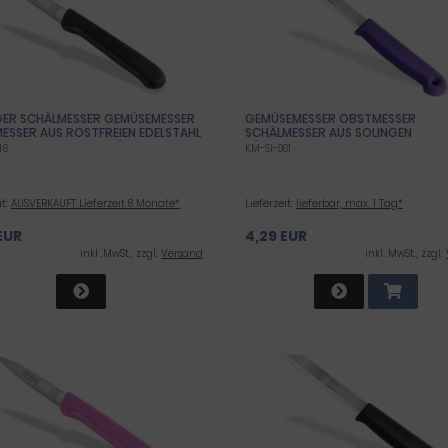
GER SCHÄLMESSER GEMÜSEMESSER
GEMÜSEMESSER OBSTMESSER
ESSER AUS ROSTFREIEN EDELSTAHL
SCHÄLMESSER AUS SOLINGEN
CHNEIDEN ODER SCHÄLEN VON
KÜCHENMESSER LILA UNIVERSAL ME
16
KM-SI-001
& GEMÜSE 18 CM
MIT SCHARFER KLINGE AUS ROSTFR
EDELSTAHL SPÜLMASCHINEN GEEIGN
LANG
it:
AUSVERKAUFT Lieferzeit 8 Monate*
Lieferzeit:
lieferbar, max. 1 Tag*
EUR
4,29 EUR
inkl .MwSt., zzgl.
Versand
inkl .MwSt., zzgl.