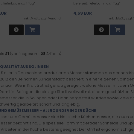
it:
lieferbar, max. 1 Tag*
Lieferzeit:
lieferbar, max. 1 Tag*
EUR
4,59 EUR
inkl .MwSt., zzgl.
Versand
inkl .MwSt., zzgl.
bis
21
(von insgesamt
28
Artikeln)
QUALITÄT AUS SOLINGEN
 % aller in Deutschland produzierten Messer stammen aus der nordrhei
 2012 den Beinamen „Klingenstadt“ beschert. In einer eigenen Soling
 Januar 1995 in Kraft trat, ist genau geregelt, welche Messer mit dem
 Damit ist Solingen die einzige Stadt weltweit mit einem geschützten
esser, die in Solingen oder Haan hergestellt wurden sowie viele a
chwertig gearbeitet, scharf und langlebig.
UND GEMÜSEMESSER – ALLROUNDER IN DER KÜCHE
ser und Gemüsemesser sind klassische Küchenmesser, die auch un
esser bekannt sind. Die spezielle Form mit gerader Schneide und Spi
le Arbeiten in der Küche bestens geeignet. Der Griff ist ergonomisch g