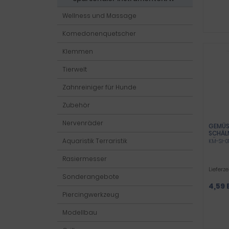
Wellness und Massage
Komedonenquetscher
Klemmen
Tierwelt
Zahnreiniger für Hunde
Zubehör
Nervenräder
GEMÜS
SCHÄL
KÜCHE
Aquaristik Terraristik
KM-SI-0
MIT S
EDELS
Rasiermesser
LANG 
Lieferze
Sonderangebote
4,59 
Piercingwerkzeug
Modellbau