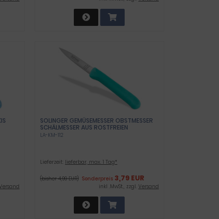
IS
SOLINGER GEMÜSEMESSER OBSTMESSER
SCHÄLMESSER AUS ROSTFREIEN
EDELSTAHL ZUM SCHNEIDEN ODER
LA-KM-112
SCHÄLEN VON OBST & GEMÜSE 18 CM
Lieferzeit:
lieferbar, max. 1 Tag*
3,79 EUR
(bisher 4,99 EUR)
Sonderpreis
Versand
inkl .MwSt., zzgl.
Versand