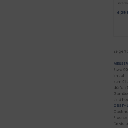
Lieferze
4,29 
Zeige
1
MESSER
Etwa 90
im Jahr
zum 01.
dürfen.
Gemüsem
sind ho
OBST- 
Obstmes
Fruchtm
für vie