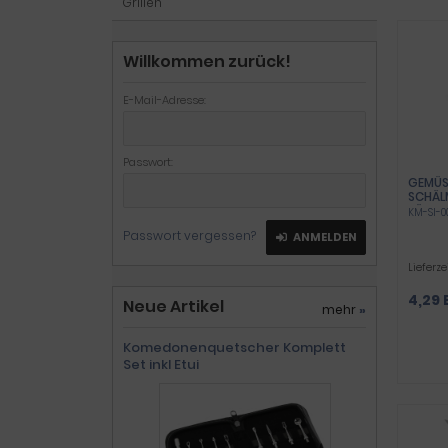
Grillen
Willkommen zurück!
E-Mail-Adresse:
Passwort:
GEMÜS
SCHÄL
KÜCHE
KM-SI-0
UNIVER
Passwort vergessen?
ANMELDEN
AUS R
SPÜLM
Lieferze
4,29 
Neue Artikel
mehr
»
Komedonenquetscher Komplett
Set inkl Etui