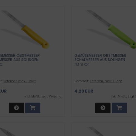
EMESSER OBSTMESSER
GEMÜSEMESSER OBSTMESSER
MESSER AUS SOLINGEN
SCHÄLMESSER AUS SOLINGEN
NMESSER GELB MADE IN GERMANY
KÜCHENMESSER GRÜN MADE IN GE
02
KM-SI-004
SAL MESSER MIT SCHARFER KLINGE
UNIVERSAL MESSER MIT SCHARFER 
OSTFREIEM EDELSTAHL
AUS ROSTFREIEM EDELSTAHL
ASCHINEN GEEIGNET - LANG
SPÜLMASCHINEN GEEIGNET - LANG
it:
lieferbar, max. 1 Tag*
Lieferzeit:
lieferbar, max. 1 Tag*
EUR
4,29 EUR
inkl .MwSt., zzgl.
Versand
inkl .MwSt., zzgl.