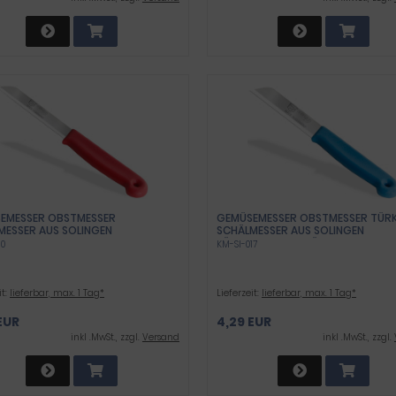
EMESSER OBSTMESSER
GEMÜSEMESSER OBSTMESSER TÜRK
MESSER AUS SOLINGEN
SCHÄLMESSER AUS SOLINGEN
NMESSER ROT UNIVERSAL MESSER
KÜCHENMESSER SPÜLMASCHINEN
10
KM-SI-017
CHARFER KLINGE AUS ROSTFREIEM
GEEIGNET - KURZ
TAHL SPÜLMASCHINEN GEEIGNET -
GEZAHNT
it:
lieferbar, max. 1 Tag*
Lieferzeit:
lieferbar, max. 1 Tag*
EUR
4,29 EUR
inkl .MwSt., zzgl.
Versand
inkl .MwSt., zzgl.