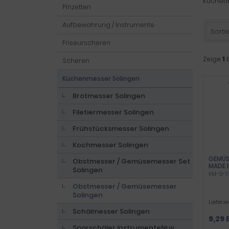
Küchenm
Pinzetten
Aufbewahrung / Instrumente
Sortie
Friseurscheren
Zeige
1
Scheren
Küchenmesser Solingen
Brotmesser Solingen
Filetiermesser Solingen
Frühstücksmesser Solingen
Kochmesser Solingen
GEMÜS
Obstmesser / Gemüsemesser Set
MADE 
Solingen
NICHT
KM-SI-1
KÜCHE
Obstmesser / Gemüsemesser
BUCHE
Solingen
SCHAR
GEMÜS
Lieferze
Schälmesser Solingen
9,29 
Sparschäler InstrumenteNrw