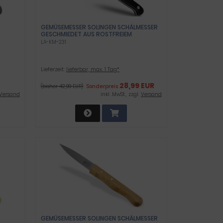
GEMÜSEMESSER SOLINGEN SCHÄLMESSER
GESCHMIEDET AUS ROSTFREIEM
EDELSTAHL MADE IN GERMANY
LA-KM-231
ALLZWECKMESSER UNIVERSAL MESSER 19,5
CM
ET -
Lieferzeit:
lieferbar, max. 1 Tag*
28,99 EUR
(bisher 42,99 EUR)
Sonderpreis
Versand
inkl .MwSt., zzgl.
Versand
GEMÜSEMESSER SOLINGEN SCHÄLMESSER