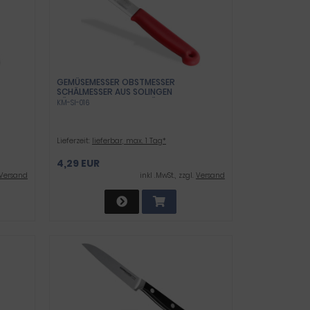
GEMÜSEMESSER OBSTMESSER
SCHÄLMESSER AUS SOLINGEN
SSER
KÜCHENMESSER ROT SPÜLMASCHINEN
KM-SI-016
EIEM
GEEIGNET - KURZ
ET -
Lieferzeit:
lieferbar, max. 1 Tag*
4,29 EUR
Versand
inkl .MwSt., zzgl.
Versand