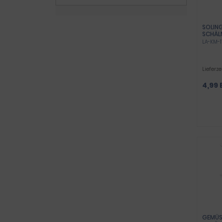
SOLIN
SCHÄL
EDELS
LA-KM-1
SCHÄL
Lieferze
4,99 
GEMÜS