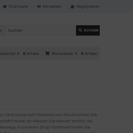
Startseite
Anmelden
Registrieren
SUCHEN
rkzettel
0
Artikel
Warenkorb
0
Artikel
bst sowie zum Filetieren von Zitrusfrüchten. Die
uerhaft Freude am Messer. Die Messer sind für die
terwegs. In unserem Shop-Sortiment finden Sie