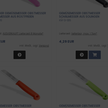
GER GEMÜSEMESSER OBSTMESSER
GEMÜSEMESSER OBSTMESSER
MESSER AUS ROSTFREIEN
SCHÄLMESSER AUS SOLINGEN
TAHL ZUM SCHNEIDEN ODER
KÜCHENMESSER SCHWARZ MADE IN
15
KM-SI-005
EN VON OBST & GEMÜSE 18 CM
GERMANY UNIVERSAL MESSER MIT
SCHARFER KLINGE AUS ROSTFREIEM
EDELSTAHL SPÜLMASCHINEN GEEIGN
LANG
it:
AUSVERKAUFT Lieferzeit 8 Monate*
Lieferzeit:
lieferbar, max. 1 Tag*
EUR
4,29 EUR
inkl .MwSt., zzgl.
Versand
inkl .MwSt., zzgl.
EMESSER OBSTMESSER
GEMÜSEMESSER OBSTMESSER