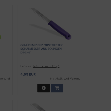
GEMÜSEMESSER OBSTMESSER
SCHÄLMESSER AUS SOLINGEN
RMANY
KÜCHENMESSER UNIVERSAL MESSER LILA -
KM-SI-011
KLINGE
LANG GEZAHNT
Lieferzeit:
lieferbar, max. 1 Tag*
4,59 EUR
Versand
inkl .MwSt., zzgl.
Versand