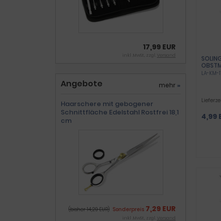
17,99 EUR
inkl .MwSt., zzgl.
Versand
SOLIN
OBSTM
ZUM S
LA-KM-1
OBST 
Angebote
mehr
»
Lieferze
Haarschere mit gebogener
Schnittfläche Edelstahl Rostfrei 18,1
4,99 
cm
7,29 EUR
(bisher 14,29 EUR)
Sonderpreis
inkl .MwSt., zzgl.
Versand