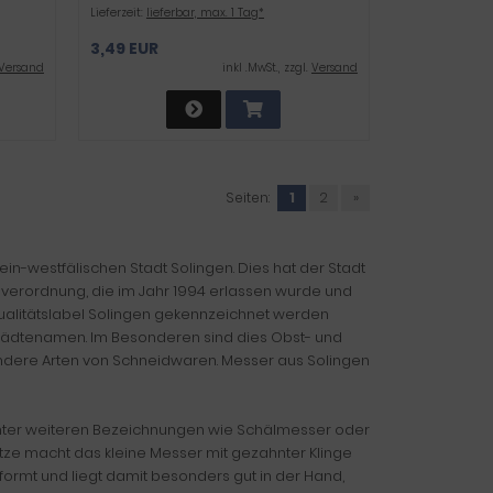
Lieferzeit:
lieferbar, max. 1 Tag*
3,49 EUR
Versand
inkl .MwSt., zzgl.
Versand
Seiten:
1
2
»
n-westfälischen Stadt Solingen. Dies hat der Stadt
enverordnung, die im Jahr 1994 erlassen wurde und
 Qualitätslabel Solingen gekennzeichnet werden
 Städtenamen. Im Besonderen sind dies Obst- und
ndere Arten von Schneidwaren. Messer aus Solingen
ter weiteren Bezeichnungen wie Schälmesser oder
tze macht das kleine Messer mit gezahnter Klinge
eformt und liegt damit besonders gut in der Hand,