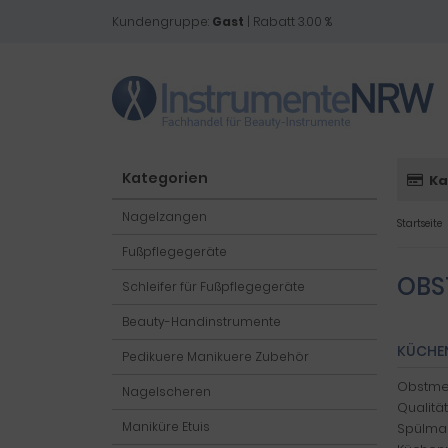
Kundengruppe:
Gast
| Rabatt 3.00 %
Kategorien
Ka
Nagelzangen
Startseite
Fußpflegegeräte
OBS
Schleifer für Fußpflegegeräte
Beauty-Handinstrumente
KÜCHEN
Pedikuere Manikuere Zubehör
Obstmes
Nagelscheren
Qualitä
Maniküre Etuis
Spülmas