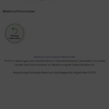
Widerrufsformular
Pediküre Instrumente
|
Pediküre Set
*Gilt für Lieferungen nach Deutschland im Standardversand. Lieferzeiten für andere
Länder und Informationen zur Berechnung der Lieferfrist siehe
hier
.
Nagelzange, Podologie, Pediküre, Fußpflegegeräte, Nagelfräser © 2026