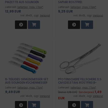
PINZETTE AUS SOLINGEN
SAPHIR ROSTFREI
ROSTFREIEM EDELSTAHL
Lieferzeit:
lieferbar, max. 1 Tag*
Lieferzeit:
lieferbar, max. 1 Tag*
HAARZUPFPINZETTE
12,99 EUR
5,25 EUR
AUGENBRAUENPINZETTE ZUR
GESICHTSPFLEGE BEAUTY
inkl .MwSt., zzgl.
Versand
inkl .MwSt., zzgl.
Versand
PINZETTE ZUR
HAARENTFERNUNG FÜR DAMEN
UND HERREN GERADE
6-TEILIGES GEMÜSEMESSER SET
PFOTENSCHERE FELLSCHERE 11,5
AUS SOLINGEN KÜCHENMESSER
CM EDELSTAHL ROSTFREI B-
MIT GEZAHNTER SCHARFER
WARE
Lieferzeit:
lieferbar, max. 1 Tag*
Lieferzeit:
lieferbar, max. 1 Tag*
SCHNITTFLÄCHE
9,49 EUR
1,49
(bisher 6,99 EUR)
Sonderpreis
inkl .MwSt., zzgl.
Versand
inkl .MwSt., zzgl.
Versand
EUR