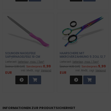
SOLINGEN NAGELFEILE
HAARSCHERE MIT
SAPHIRNAGELFEILE 19 CM
MIKROVERZAHNUNG 5 ZOLL 12,7
FEIN/GROB
CM MIT FINGERAUFLAGE TITAN-
Lieferzeit:
lieferbar, max. 1 Tag*
Lieferzeit:
lieferbar, max. 1 Tag*
BESCHICHTUNG
0,99
5,99
(bisher 3,99 EUR)
Sonderpreis
(bisher 14,99 EUR)
Sonderpreis
inkl .MwSt., zzgl.
Versand
inkl .MwSt., zzgl.
Versand
EUR
EUR
INFORMATIONEN ZUR PRODUKTSICHERHEIT