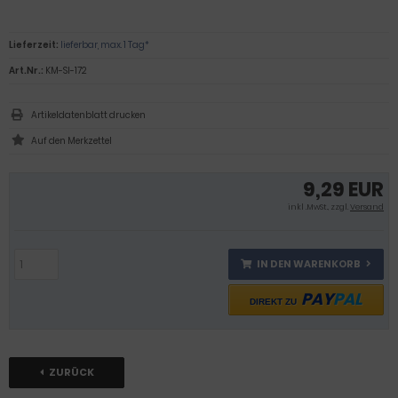
Lieferzeit:
lieferbar, max. 1 Tag*
Art.Nr.:
KM-SI-172
Artikeldatenblatt drucken
9,29 EUR
inkl .MwSt., zzgl.
Versand
IN DEN WARENKORB
PAY
PAL
DIREKT ZU
ZURÜCK