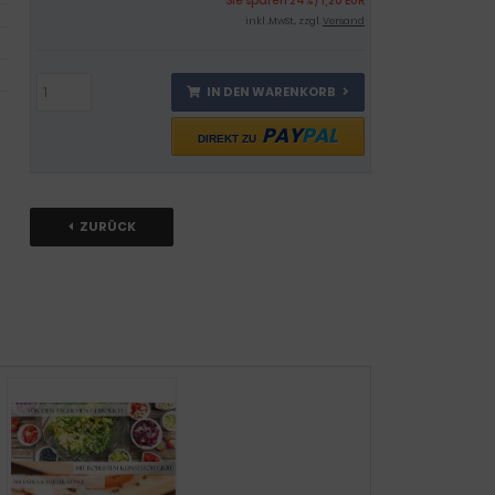
Sie sparen 24% / 1,20 EUR
inkl .MwSt., zzgl.
Versand
IN DEN WARENKORB
PAY
PAL
DIREKT ZU
ZURÜCK