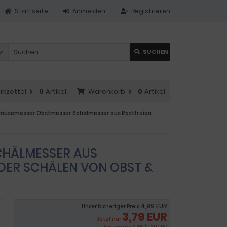
Startseite
Anmelden
Registrieren
SUCHEN
rkzettel
0
Artikel
Warenkorb
0
Artikel
emüsemesser Obstmesser Schälmesser aus Rostfreien
CHÄLMESSER AUS
DER SCHÄLEN VON OBST &
4,99 EUR
Unser bisheriger Preis
3,79 EUR
Jetzt nur