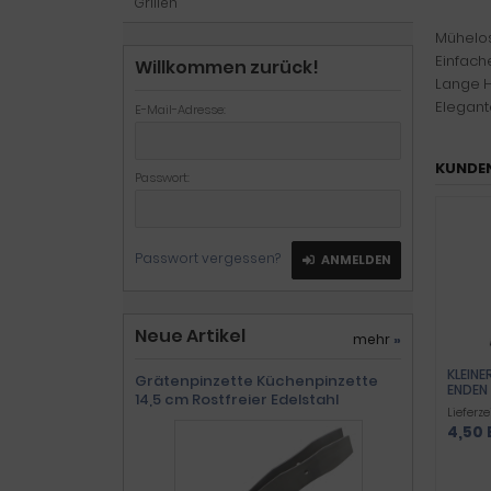
Grillen
Mühelos
Einfach
Willkommen zurück!
Lange H
Elegant
E-Mail-Adresse:
KUNDEN
Passwort:
Passwort vergessen?
ANMELDEN
Neue Artikel
mehr
»
KLEINE
Grätenpinzette Küchenpinzette
ENDEN
14,5 cm Rostfreier Edelstahl
Lieferze
4,50 