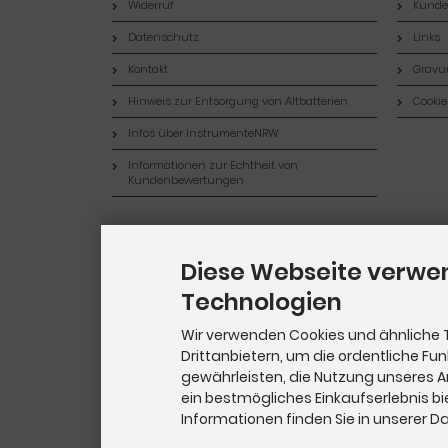
Widerruf
Kund
Datenschutz
Links
Kontakt
Gravur
Hinweis zur Entsorgung von Altbatterien
Cookie
Infos über InstrumenteNRW
Informationen zur Echtheit von
Kundenbewertungen
Widerrufsformular
Diese Webseite verwe
Technologien
Wir verwenden Cookies und ähnliche 
Drittanbietern, um die ordentliche Fu
gewährleisten, die Nutzung unseres 
ein bestmögliches Einkaufserlebnis bi
Informationen finden Sie in unserer 