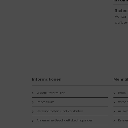
INFORM
Siche
Achtung
aufbew
Informationen
Mehr üb
Widerrufsformular
Index
Impressum
Versan
Versandkosten und Zahlarten
Auswa
Allgemeine Geschaeftsbedingungen
Refer