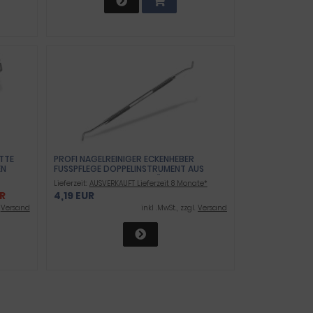
ETTE
PROFI NAGELREINIGER ECKENHEBER
EN
FUSSPFLEGE DOPPELINSTRUMENT AUS R
OSTFREIEM EDELSTAHL FÜR NAGELECKEN A
Lieferzeit:
AUSVERKAUFT Lieferzeit 8 Monate*
LS IDEALES FUSSPFLEGEWERKZEUG
UR
4,19 EUR
.
Versand
inkl .MwSt., zzgl.
Versand