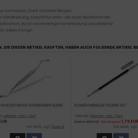
e Schneiden, Dank Scharfer Klingen
e Handhabung, sowohl für Links-, als auch Rechtshänder
altbarkeit, durch hochwertige Verarbeitung und Material
es, edles Design
, DIE DIESEN ARTIKEL KAUFTEN, HABEN AUCH FOLGENDE ARTIKEL B
R KURZER NAGEL ECKENHEBER KLEINE
KOMEDONENQUETSCHER SET
it:
lieferbar, max. 1 Tag*
Lieferzeit:
lieferbar, max. 1 Tag*
EUR
1,79 EU
(bisher 4,99 EUR)
Sonderpreis
inkl .MwSt., zzgl.
Versand
inkl .MwSt., zzgl