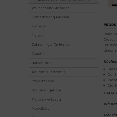
Wellness und Massage
Komedonenquetscher
PRODU
Klemmen
Beim Zu
Tierwelt
Dieses 
Zahnreiniger für Hunde
Brillant
Unser I
Zubehör
Küchenm
Nervenräder
Die G
Aquaristik Terraristik
Der E
Diese
Rasiermesser
Die S
Sonderangebote
Liefer
Piercingwerkzeug
Wir hab
Modellbau
Hier sin