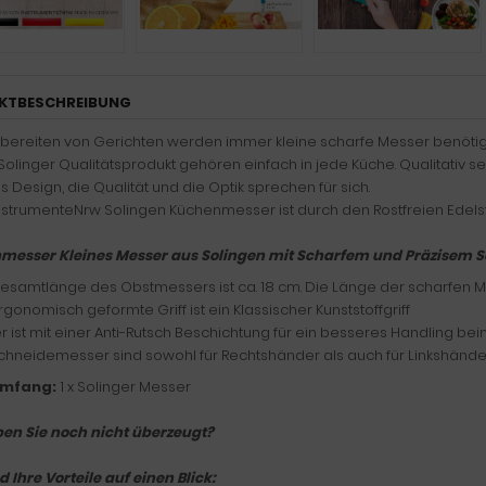
KTBESCHREIBUNG
bereiten von Gerichten werden immer kleine scharfe Messer benötigt, 
Solinger Qualitätsprodukt gehören einfach in jede Küche. Qualitativ s
es Design, die Qualität und die Optik sprechen für sich.
nstrumenteNrw Solingen Küchenmesser ist durch den Rostfreien Edels
esser Kleines Messer aus Solingen mit Scharfem und Präzisem Sc
esamtlänge des Obstmessers ist ca. 18 cm. Die Länge der scharfen Mes
rgonomisch geformte Griff ist ein Klassischer Kunststoffgriff
r ist mit einer Anti-Rutsch Beschichtung für ein besseres Handling b
chneidemesser sind sowohl für Rechtshänder als auch für Linkshänd
umfang:
1 x Solinger Messer
en Sie noch nicht überzeugt?
d Ihre Vorteile auf einen Blick: