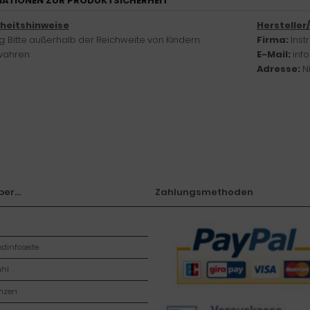
ATIONEN ZUR PRODUKTSICHERHEIT
rheitshinweise
Hersteller
: Bitte außerhalb der Reichweite von Kindern
Firma:
Ins
ahren.
E-Mail:
inf
Adresse:
N
er...
Zahlungsmethoden
dinfoseite
hl
enzen