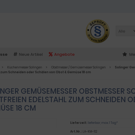
Alle
sse
Neue Artikel
Angebote
Me
Küchenmesser Solingen
Obstmesser / Gemüsemesser Solingen
Solinger G
l zum Schneiden oder Schälen von Obst & Gemüse 18 cm
INGER GEMÜSEMESSER OBSTMESSER S
TFREIEN EDELSTAHL ZUM SCHNEIDEN O
ÜSE 18 CM
Lieferzeit:
lieferbar, max. 1 Tag*
Art.Nr.:
LA-KM-112