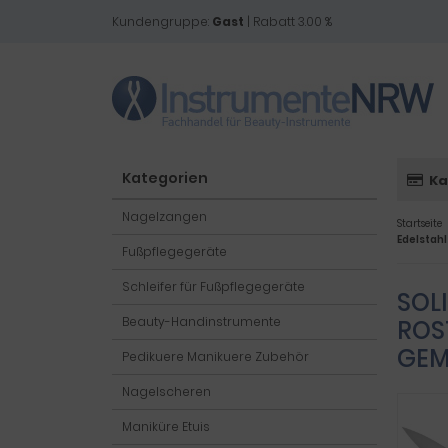
Kundengruppe:
Gast
| Rabatt 3.00 %
Kategorien
Ka
Nagelzangen
Startseite
Edelstah
Fußpflegegeräte
Schleifer für Fußpflegegeräte
SOL
Beauty-Handinstrumente
ROS
GEM
Pedikuere Manikuere Zubehör
Nagelscheren
Maniküre Etuis