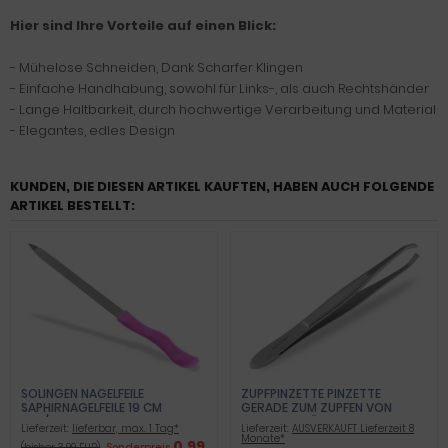
Hier sind Ihre Vorteile auf einen Blick:
- Mühelose Schneiden, Dank Scharfer Klingen
- Einfache Handhabung, sowohl für Links-, als auch Rechtshänder
- Lange Haltbarkeit, durch hochwertige Verarbeitung und Material
- Elegantes, edles Design
KUNDEN, DIE DIESEN ARTIKEL KAUFTEN, HABEN AUCH FOLGENDE
ARTIKEL BESTELLT:
SOLINGEN NAGELFEILE
ZUPFPINZETTE PINZETTE
SAPHIRNAGELFEILE 19 CM
GERADE ZUM ZUPFEN VON
FEIN/GROB
KLEINSTEN HÄRCHEN 9 CM
Lieferzeit:
lieferbar, max. 1 Tag*
Lieferzeit:
AUSVERKAUFT Lieferzeit 8
Monate*
0,99
(bisher 3,99 EUR)
Sonderpreis