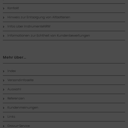
Kontakt
Hinweis zur Entsorgung von Altbatterien
Infos über InstrumenteNRW
Informationen zur Echtheit von Kundenbewertungen
Mehr über...
Index
Versandinfoseite
Auswahl
Referenzen
Kundenmeinungen
Links
Gravur-Service