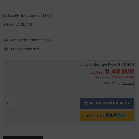
Lieferzeit:
lieferbar, max. 1 Tag*
Art.Nr.:
LA-KM-136
Artikeldatenblatt drucken
14,99 EUR
Unser bisheriger Preis
9,49 EUR
Jetzt nur
Sie sparen 37% / 5,50 EUR
inkl .MwSt., zzgl.
Versand
IN DEN WARENKORB
PAY
PAL
DIREKT ZU