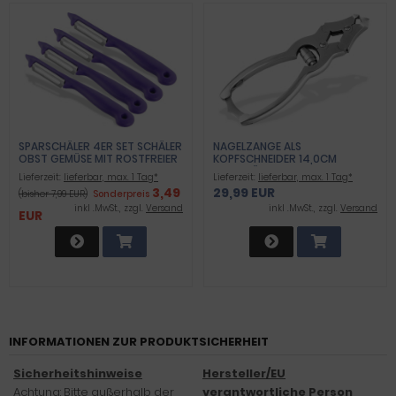
SPARSCHÄLER 4ER SET SCHÄLER
NAGELZANGE ALS
OBST GEMÜSE MIT ROSTFREIER
KOPFSCHNEIDER 14,0CM
SCHARFER PENDELKLINGE
DOPPELÜBERSETZUNG
Lieferzeit:
lieferbar, max. 1 Tag*
Lieferzeit:
lieferbar, max. 1 Tag*
UNIVERSALSCHÄLER LILA FÜR
3,49
29,99 EUR
(bisher 7,99 EUR)
Sonderpreis
RECHTS UND LINKSHÄNDER
ALLZWECKSCHÄLER ZUM
inkl .MwSt., zzgl.
Versand
inkl .MwSt., zzgl.
Versand
EUR
SCHÄLEN VON OBST GEMÜSE
SPÜLMASCHINEN GEEIGNET
INFORMATIONEN ZUR PRODUKTSICHERHEIT
Sicherheitshinweise
Hersteller/EU
Achtung: Bitte außerhalb der
verantwortliche Person