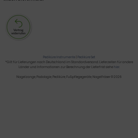
Pediküre Instrumente
|
Pediküre Set
*Gilt für Lieferungen nach Deutschland im Standardversand. Lieferzeiten für andere
Länder und Informationen zur Berechnung der Lieferfrist siehe
hier
.
Nagelzange, Podologie, Pediküre, Fußpflegegeräte, Nagelfräser © 2026