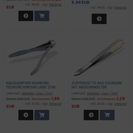
5,99 EUR
inkl .MwSt., zzgl.
Versand
EUR
inkl .MwSt., zzgl.
Versand
NAGELKNIPSER MANIKÜRE
ZUPFPINZETTE AUS SOLINGEN
PEDIKÜRE KNIPSER LANG ZUM
MIT ABGEWINKELTER
SCHNEIDEN DER FINGER- UND
ZUPFFLÄCHE
Lieferzeit:
lieferbar, max. 1 Tag*
Lieferzeit:
lieferbar, max. 1 Tag*
FUSSNÄGEL
1,99
1,29
(bisher 3,99 EUR)
Sonderpreis
(bisher 3,99 EUR)
Sonderpreis
inkl .MwSt., zzgl.
Versand
inkl .MwSt., zzgl.
Versand
EUR
EUR