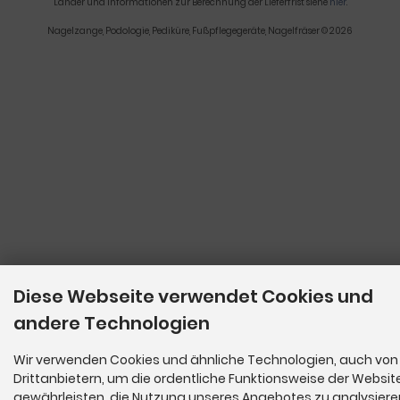
Länder und Informationen zur Berechnung der Lieferfrist siehe
hier
.
Nagelzange, Podologie, Pediküre, Fußpflegegeräte, Nagelfräser © 2026
Diese Webseite verwendet Cookies und
andere Technologien
Wir verwenden Cookies und ähnliche Technologien, auch von
Drittanbietern, um die ordentliche Funktionsweise der Websit
gewährleisten, die Nutzung unseres Angebotes zu analysier