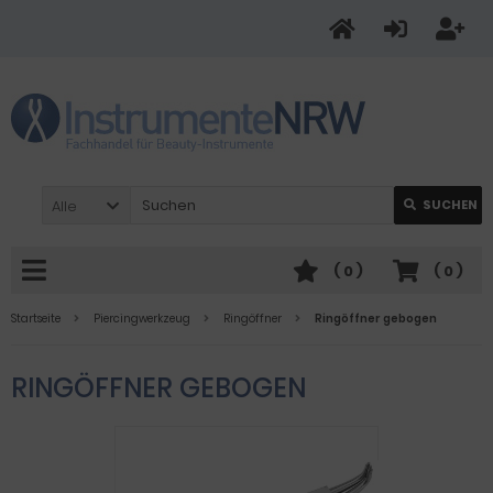
Alle
SUCHEN
(
0
)
(
0
)
Startseite
Piercingwerkzeug
Ringöffner
Ringöffner gebogen
RINGÖFFNER GEBOGEN