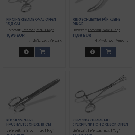
PIRCINGKLEMME OVAL OFFEN
RINGSCHLIESSER FÜR KLEINE R
15,5 CM
INGE
Lieferzeit:
lieferbar, max. 1 Tag*
Lieferzeit:
lieferbar, max. 1 Tag*
6,99 EUR
11,99 EUR
inkl .MwSt., zzgl.
Versand
inkl .MwSt., zzgl.
Versand
KÜCHENSCHERE
PIERCING KLEMME MIT
HAUSHALTSSCHERE 18 CM
SPERRFUNKTION DREIECK OFFEN
ERGONOMISCHE ALLZWECK-
Lieferzeit:
lieferbar, max. 1 Tag*
Lieferzeit:
lieferbar, max. 1 Tag*
SCHERE KOCHSCHERE