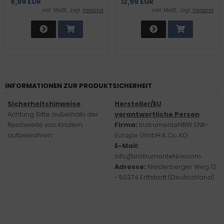
8,99 EUR
12,99 EUR
ROSTFREIE EDELSTAHLSCHERE
MEHRZWECK-SCHERE FÜR
inkl .MwSt., zzgl.
Versand
inkl .MwSt., zzgl.
Versand
ARBEITEN RUND UM DEN
HAUSHALT
INFORMATIONEN ZUR PRODUKTSICHERHEIT
Sicherheitshinweise
Hersteller/EU
Achtung: Bitte außerhalb der
verantwortliche Person
Reichweite von Kindern
Firma:
InstrumenteNRW SNK-
aufbewahren.
Europe GmbH & Co. KG
E-Mail:
info@InstrumenteNrw.com
Adresse:
Niederberger Weg 12
- 50374 Erftstadt (Deutschland)