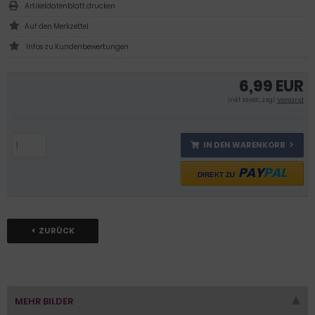
Artikeldatenblatt drucken
Infos zu Kundenbewertungen
6,99 EUR
inkl .MwSt., zzgl.
Versand
IN DEN WARENKORB
PAY
PAL
DIREKT ZU
ZURÜCK
MEHR BILDER