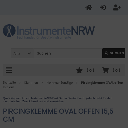
Alle
SUCHEN
(
0
)
(
0
)
Startseite
Klemmen
Klemmen Sonstige
Pircingklemme OVAL offen
15,5 cm
PIRCINGKLEMME OVAL OFFEN 15,5
CM