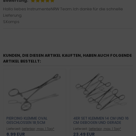
Bewertung:
Hallo liebes InstrumenteNRW Team. Ich danke für die schnelle
Lieferung.
S.Kamps
KUNDEN, DIE DIESEN ARTIKEL KAUFTEN, HABEN AUCH FOLGENDE
ARTIKEL BESTELLT:
PIERCING KLEMME OVAL
4ER SET KLEMMEN 14 CM UND 16
GESCHLOSSEN 18,5CM
CM GEBOGEN UND GERADE
INNENVERZAHNT
Lieferzeit:
lieferbar, max. 1 Tag*
Lieferzeit:
lieferbar, max. 1 Tag*
6,99 EUR
23,49 EUR