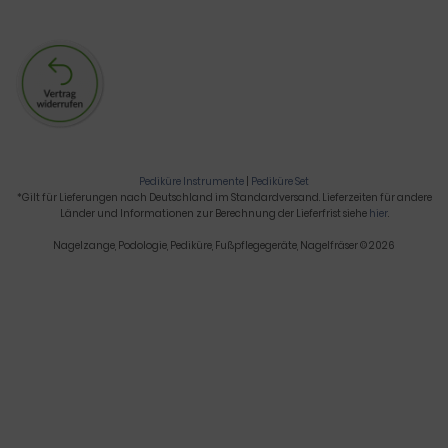
Pediküre Instrumente
|
Pediküre Set
*Gilt für Lieferungen nach Deutschland im Standardversand. Lieferzeiten für andere
Länder und Informationen zur Berechnung der Lieferfrist siehe
hier
.
Nagelzange, Podologie, Pediküre, Fußpflegegeräte, Nagelfräser © 2026