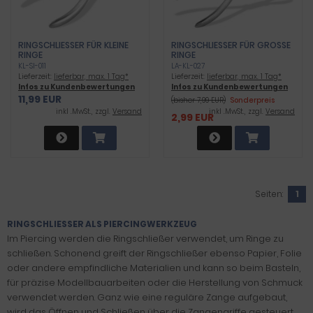
RINGSCHLIESSER FÜR KLEINE R
RINGSCHLIESSER FÜR GROSSE RI
INGE
NGE
KL-SI-011
LA-KL-027
Lieferzeit:
lieferbar, max. 1 Tag*
Lieferzeit:
lieferbar, max. 1 Tag*
Infos zu Kundenbewertungen
Infos zu Kundenbewertungen
11,99 EUR
(bisher 7,99 EUR)
Sonderpreis
inkl .MwSt., zzgl.
Versand
inkl .MwSt., zzgl.
Versand
2,99 EUR
Seiten:
1
RINGSCHLIESSER ALS PIERCINGWERKZEUG
Im Piercing werden die Ringschließer verwendet, um Ringe zu
schließen. Schonend greift der Ringschließer ebenso Papier, Folie
oder andere empfindliche Materialien und kann so beim Basteln,
für präzise Modellbauarbeiten oder die Herstellung von Schmuck
verwendet werden. Ganz wie eine reguläre Zange aufgebaut,
wird das Öffnen und Schließen über die Zangengriffe gesteuert.