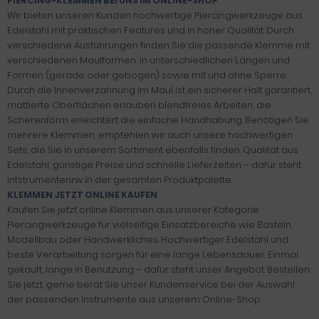
PIERCING-KLEMMEN BEI UNS IM ONLINE-SHOP
Wir bieten unseren Kunden hochwertige Piercingwerkzeuge aus
Edelstahl mit praktischen Features und in hoher Qualität. Durch
verschiedene Ausführungen finden Sie die passende Klemme mit
verschiedenen Maulformen, in unterschiedlichen Längen und
Formen (gerade oder gebogen) sowie mit und ohne Sperre.
Durch die Innenverzahnung im Maul ist ein sicherer Halt garantiert,
mattierte Oberflächen erlauben blendfreies Arbeiten, die
Scherenform erleichtert die einfache Handhabung. Benötigen Sie
mehrere Klemmen, empfehlen wir auch unsere hochwertigen
Sets, die Sie in unserem Sortiment ebenfalls finden. Qualität aus
Edelstahl, günstige Preise und schnelle Lieferzeiten – dafür steht
intstrumentenrw in der gesamten Produktpalette.
KLEMMEN JETZT ONLINE KAUFEN
Kaufen Sie jetzt online Klemmen aus unserer Kategorie
Piercingwerkzeuge für vielseitige Einsatzbereiche wie Basteln,
Modellbau oder Handwerkliches. Hochwertiger Edelstahl und
beste Verarbeitung sorgen für eine lange Lebensdauer. Einmal
gekauft, lange in Benutzung – dafür steht unser Angebot. Bestellen
Sie jetzt, gerne berät Sie unser Kundenservice bei der Auswahl
der passenden Instrumente aus unserem Online-Shop.