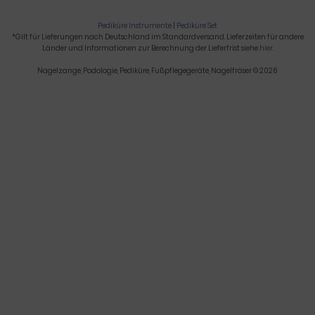
Pediküre Instrumente
|
Pediküre Set
*Gilt für Lieferungen nach Deutschland im Standardversand. Lieferzeiten für andere
Länder und Informationen zur Berechnung der Lieferfrist siehe
hier
.
Nagelzange, Podologie, Pediküre, Fußpflegegeräte, Nagelfräser © 2026