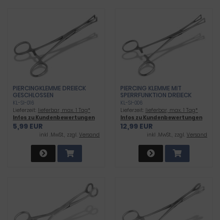
PIERCINGKLEMME DREIECK
PIERCING KLEMME MIT
GESCHLOSSEN
SPERRFUNKTION DREIECK
OFFEN
KL-SI-016
KL-SI-006
Lieferzeit:
lieferbar, max. 1 Tag*
Lieferzeit:
lieferbar, max. 1 Tag*
Infos zu Kundenbewertungen
Infos zu Kundenbewertungen
5,99 EUR
12,99 EUR
inkl .MwSt., zzgl.
Versand
inkl .MwSt., zzgl.
Versand