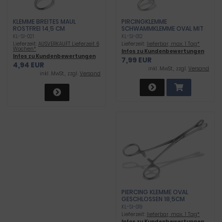
KLEMME BREITES MAUL
PIRCINGKLEMME
ROSTFREI 14,5 CM
SCHWAMMKLEMME OVAL MIT
GUMMIEINLAGE
KL-SI-021
KL-SI-012
Lieferzeit:
AUSVERKAUFT Lieferzeit 6
Lieferzeit:
lieferbar, max. 1 Tag*
Wochen*
Infos zu Kundenbewertungen
Infos zu Kundenbewertungen
7,99 EUR
4,94 EUR
inkl .MwSt., zzgl.
Versand
inkl .MwSt., zzgl.
Versand
PIERCING KLEMME OVAL
GESCHLOSSEN 18,5CM
KL-SI-019
Lieferzeit:
lieferbar, max. 1 Tag*
Infos zu Kundenbewertungen