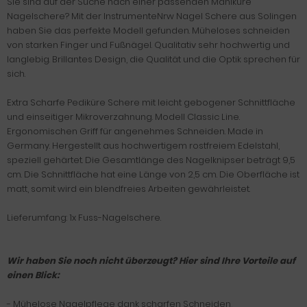
Sie sind auf der Suche nach einer passenden Maniküre
Nagelschere? Mit der InstrumenteNrw Nagel Schere aus Solingen
haben Sie das perfekte Modell gefunden. Müheloses schneiden
von starken Finger und Fußnägel. Qualitativ sehr hochwertig und
langlebig. Brillantes Design, die Qualität und die Optik sprechen für
sich.
Extra Scharfe Pediküre Schere mit leicht gebogener Schnittfläche
und einseitiger Mikroverzahnung. Modell Classic Line.
Ergonomischen Griff für angenehmes Schneiden. Made in
Germany. Hergestellt aus hochwertigem rostfreiem Edelstahl,
speziell gehärtet. Die Gesamtlänge des Nagelknipser beträgt 9,5
cm. Die Schnittfläche hat eine Länge von 2,5 cm. Die Oberfläche ist
matt, somit wird ein blendfreies Arbeiten gewährleistet.
Lieferumfang: 1x Fuss-Nagelschere.
Wir haben Sie noch nicht überzeugt? Hier sind Ihre Vorteile auf
einen Blick:
- Mühelose Nagelpflege dank scharfen Schneiden,