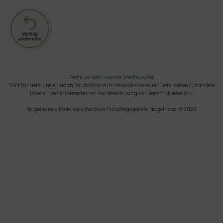
Pediküre Instrumente
|
Pediküre Set
*Gilt für Lieferungen nach Deutschland im Standardversand. Lieferzeiten für andere
Länder und Informationen zur Berechnung der Lieferfrist siehe
hier
.
Nagelzange, Podologie, Pediküre, Fußpflegegeräte, Nagelfräser © 2026