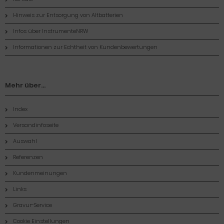
Hinweis zur Entsorgung von Altbatterien
Infos über InstrumenteNRW
Informationen zur Echtheit von Kundenbewertungen
Mehr über...
Index
Versandinfoseite
Auswahl
Referenzen
Kundenmeinungen
Links
Gravur-Service
Cookie Einstellungen