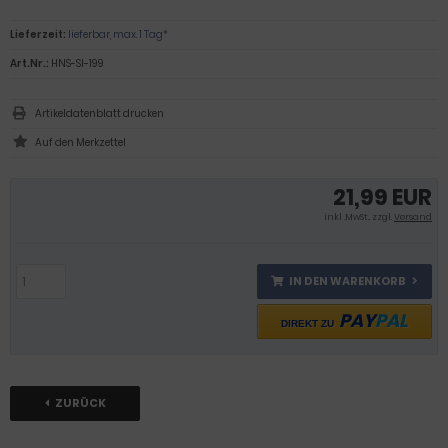
Lieferzeit:
lieferbar, max. 1 Tag*
Art.Nr.:
HNS-SI-199
Artikeldatenblatt drucken
21,99 EUR
inkl .MwSt., zzgl.
Versand
IN DEN WARENKORB
PAY
PAL
DIREKT ZU
ZURÜCK