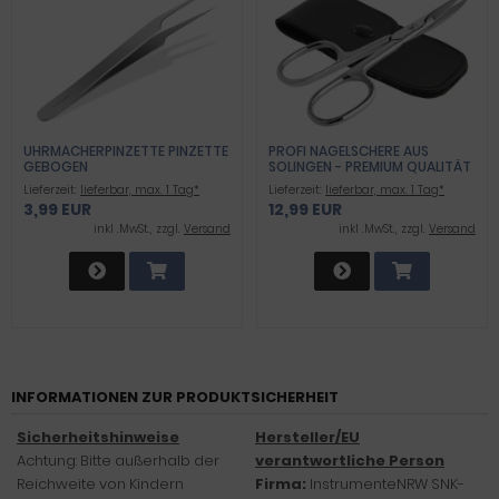
UHRMACHERPINZETTE PINZETTE
PROFI NAGELSCHERE AUS
GEBOGEN
SOLINGEN - PREMIUM QUALITÄT
MIT GEBOGENER
Lieferzeit:
lieferbar, max. 1 Tag*
Lieferzeit:
lieferbar, max. 1 Tag*
SCHNITTFLÄCHE - EXTRA
3,99 EUR
12,99 EUR
SCHARFE SCHNEIDEN INKLUSIVE
ETUI
inkl .MwSt., zzgl.
Versand
inkl .MwSt., zzgl.
Versand
INFORMATIONEN ZUR PRODUKTSICHERHEIT
Sicherheitshinweise
Hersteller/EU
Achtung: Bitte außerhalb der
verantwortliche Person
Reichweite von Kindern
Firma:
InstrumenteNRW SNK-