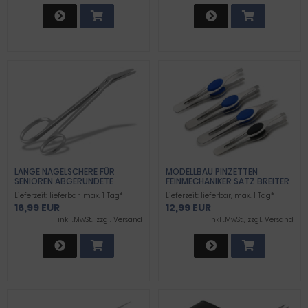
LANGE NAGELSCHERE FÜR
MODELLBAU PINZETTEN
SENIOREN ABGERUNDETE
FEINMECHANIKER SATZ BREITER
STUMPFE SICHERHEITS-
GRIFF 4-TEILIG
Lieferzeit:
lieferbar, max. 1 Tag*
Lieferzeit:
lieferbar, max. 1 Tag*
FUSSNAGELSCHERE MIT M
16,99 EUR
12,99 EUR
IKROZAHNUNG - ALTERNATIVE N
AGELZANGE N
inkl .MwSt., zzgl.
Versand
inkl .MwSt., zzgl.
Versand
AGELSCHNEIDER-SCHERE