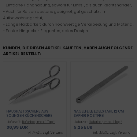
- Einfache Handhabung, sowohl für Links-, als auch Rechtshänder,
- Auch für Reisen bestens geeignet, gut geschützt im
Aufbewahrungsetui,
- Lange Haltbarkeit, durch hochwertige Verarbeitung und Material,
- Echter Hingucker: Elegantes, edles Design.
KUNDEN, DIE DIESEN ARTIKEL KAUFTEN, HABEN AUCH FOLGENDE
ARTIKEL BESTELLT:
HAUSHALTSSCHERE AUS
NAGELFEILE EDELSTAHL 12 CM
SOLINGEN KÜCHENSCHERE
SAPHIR ROSTFREI
VIELZWECKSCHERE UNIVERSAL-
Lieferzeit:
lieferbar, max. 1 Tag*
Lieferzeit:
lieferbar, max. 1 Tag*
SCHERE AUS EDELSTAHL 12,7 CM
36,99 EUR
5,25 EUR
inkl .MwSt., zzgl.
Versand
inkl .MwSt., zzgl.
Versand