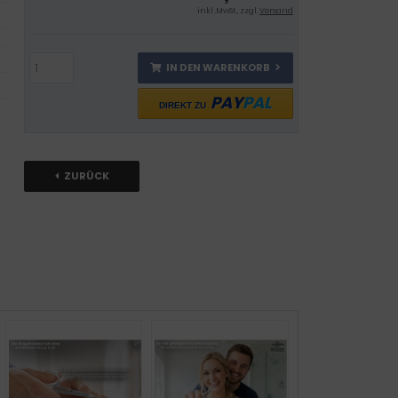
inkl .MwSt., zzgl.
Versand
IN DEN WARENKORB
PAY
PAL
DIREKT ZU
ZURÜCK