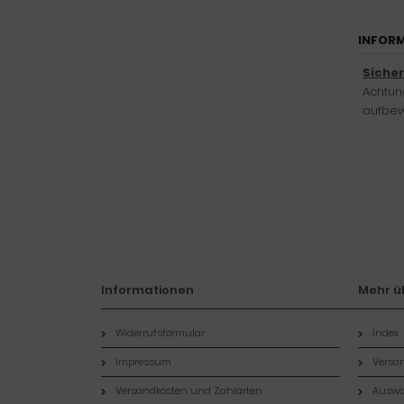
INFORM
Siche
Achtung
aufbew
Informationen
Mehr üb
Widerrufsformular
Index
Impressum
Versan
Versandkosten und Zahlarten
Auswa