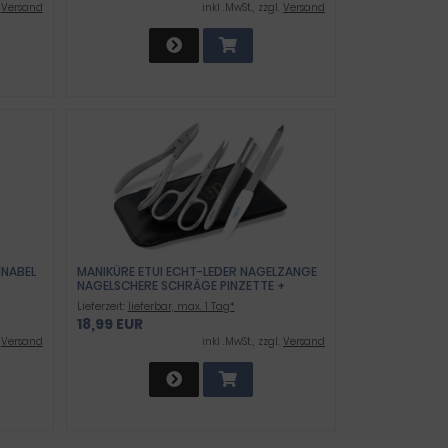
DELSTAHL
.
Versand
inkl .MwSt., zzgl.
Versand
HNABEL
MANIKÜRE ETUI ECHT-LEDER NAGELZANGE
NAGELSCHERE SCHRÄGE PINZETTE +
 EXTRA
SAPHIR NAGELFEILE AUS SOLINGEN
Lieferzeit:
lieferbar, max. 1 Tag*
ER
18,99 EUR
 BUCHE
EMÜSE
.
Versand
inkl .MwSt., zzgl.
Versand