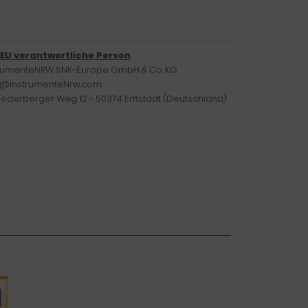
/EU verantwortliche Person
trumenteNRW SNK-Europe GmbH & Co. KG
o@InstrumenteNrw.com
iederberger Weg 12 - 50374 Erftstadt (Deutschland)