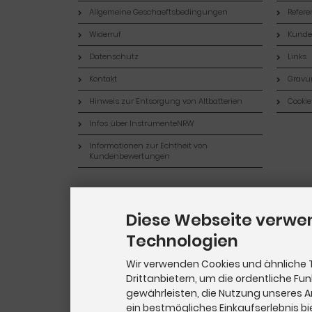
Allgemeine Geschaeftsbedingungen
Refer
Widerruf
Kund
Datenschutz
Links
Kontakt
Gravur
Hinweis zur Entsorgung von Altbatterien
Cookie
Infos über InstrumenteNRW
Informationen zur Echtheit von
Kundenbewertungen
Widerrufsformular
Diese Webseite verwe
Technologien
Wir verwenden Cookies und ähnliche 
Drittanbietern, um die ordentliche Fu
gewährleisten, die Nutzung unseres 
ein bestmögliches Einkaufserlebnis bi