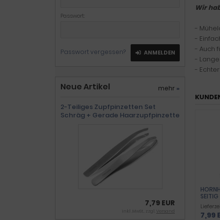
Wir hab
Passwort:
- Mühel
- Einfa
- Auch 
Passwort vergessen?
ANMELDEN
- Lange
- Echter
Neue Artikel
mehr
»
KUNDEN
2-Teiliges Zupfpinzetten Set
Schräg + Gerade Haarzupfpinzette
HORNH
SEITIG
7,79 EUR
Lieferze
inkl .MwSt., zzgl.
Versand
7,99 