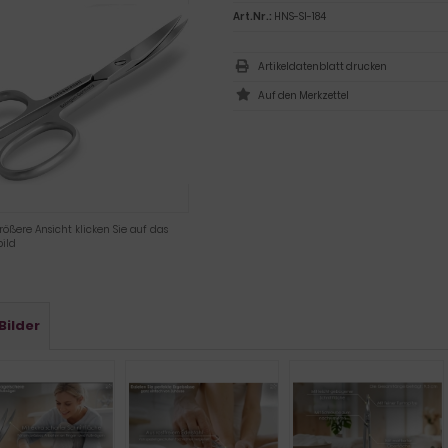
Art.Nr.:
HNS-SI-184
Artikeldatenblatt drucken
rößere Ansicht klicken Sie auf das
ild
Bilder