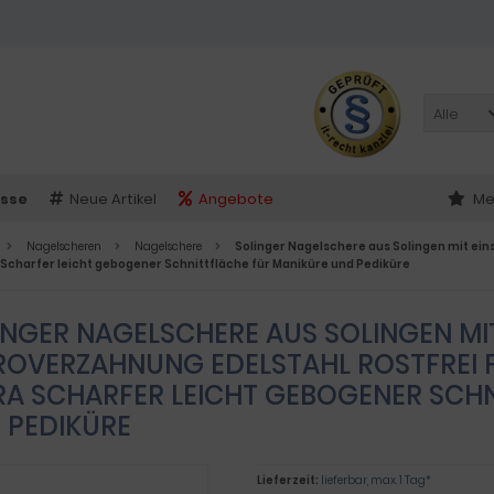
Alle
sse
Neue Artikel
Angebote
Me
Nagelscheren
Nagelschere
Solinger Nagelschere aus Solingen mit ein
 Scharfer leicht gebogener Schnittfläche für Maniküre und Pediküre
INGER NAGELSCHERE AUS SOLINGEN MIT
ROVERZAHNUNG EDELSTAHL ROSTFREI F
A SCHARFER LEICHT GEBOGENER SCHNI
PEDIKÜRE
Lieferzeit:
lieferbar, max. 1 Tag*