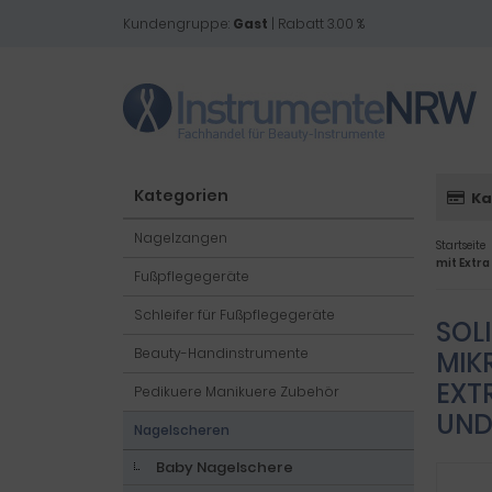
Kundengruppe:
Gast
| Rabatt 3.00 %
Kategorien
Ka
Nagelzangen
Startseite
mit Extra
Fußpflegegeräte
Schleifer für Fußpflegegeräte
SOL
Beauty-Handinstrumente
MIK
XTR
Pedikuere Manikuere Zubehör
ND 
Nagelscheren
Baby Nagelschere