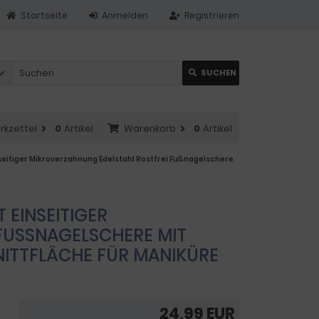
Startseite
Anmelden
Registrieren
SUCHEN
rkzettel
0
Artikel
Warenkorb
0
Artikel
seitiger Mikroverzahnung Edelstahl Rostfrei Fußnagelschere
 EINSEITIGER
USSNAGELSCHERE MIT E
TTFLÄCHE FÜR MANIKÜRE U
24,99 EUR