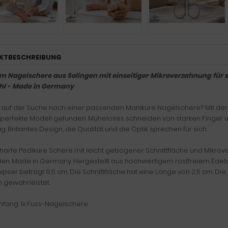
KTBESCHREIBUNG
 Nagelschere aus Solingen mit einseitiger Mikroverzahnung für 
hl - Made in Germany
d auf der Suche nach einer passenden Maniküre Nagelschere? Mit de
 perfekte Modell gefunden. Müheloses schneiden von starken Finger u
g. Brillantes Design, die Qualität und die Optik sprechen für sich.
charfe Pediküre Schere mit leicht gebogener Schnittfläche und Mikr
en. Made in Germany. Hergestellt aus hochwertigem rostfreiem Edelst
pser beträgt 9,5 cm. Die Schnittfläche hat eine Länge von 2,5 cm. Die 
n gewährleistet.
mfang: 1x Fuss-Nagelschere.