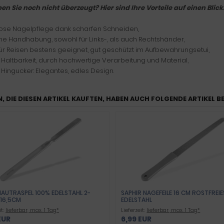
en Sie noch nicht überzeugt? Hier sind Ihre Vorteile auf einen Blick
ose Nagelpflege dank scharfen Schneiden,
che Handhabung, sowohl für Links-, als auch Rechtshänder,
für Reisen bestens geeignet, gut geschützt im Aufbewahrungsetui,
 Haltbarkeit, durch hochwertige Verarbeitung und Material,
 Hingucker: Elegantes, edles Design.
, DIE DIESEN ARTIKEL KAUFTEN, HABEN AUCH FOLGENDE ARTIKEL B
AUTRASPEL 100% EDELSTAHL 2-
SAPHIR NAGEFEILE 16 CM ROSTFREIE
 16,5CM
EDELSTAHL
it:
lieferbar, max. 1 Tag*
Lieferzeit:
lieferbar, max. 1 Tag*
EUR
6,99 EUR