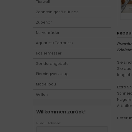
Tierwelt
Zahnreiniger für Hunde
Zubehör
Nervenräder
PRODU
Aquaristik Terraristik
Premium
Edelsta
Rasiermesser
Sie sin
Sonderangebote
Sie das
Piercingwerkzeug
langlebi
Modellbau
Extra S
Schneid
Grillen
Nagelkni
Arbeite
Willkommen zurück!
Lieferu
E-Mail-Adresse: