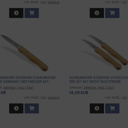
inkl .MwSt., zzgl.
Versand
inkl .MwSt., zzgl
EMESSER SOLINGEN SCHÄLMESSER
SCHÄLMESSER SOLINGEN VOGELSC
IN GERMANY OBSTMESSER MIT
2ER SET MIT NICHT ROSTFREIER
 ROSTFREIER MESSERKLINGE
GEBOGENER KLINGE KÜCHENMESSER
it:
lieferbar, max. 1 Tag*
Lieferzeit:
lieferbar, max. 1 Tag*
NMESSER MIT HOLZGRIFF AUS
SCHARF GEMÜSEMESSER OBSTMESS
EUR
14,29 EUR
 UNIVERSAL MESSER MIT EXTRA
MADE IN GERMANY MIT HOLZGRIFF
FEM SCHNITT FÜR OBST UND
ZUM SCHNEIDEN VON OBST UND G
inkl .MwSt., zzgl.
Versand
inkl .MwSt., zzgl
E