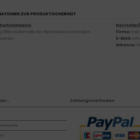
ATIONEN ZUR PRODUKTSICHERHEIT
rheitshinweise
Hersteller
: Bitte außerhalb der Reichweite von Kindern
Firma:
Ins
ahren.
E-Mail:
inf
Adresse:
N
er...
Zahlungsmethoden
dinfoseite
hl