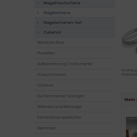
Nagelhautschere
Nagelschere
Nagelscheren-Set
Zubehör
Maniküre Etuis
Pinzetten
Aufbewahrung / Instrumente
Für eine g
Friseurscheren
Vorschaub
Scheren
Küchenmesser Solingen
Mehr 
Wellness und Massage
Komedonenquetscher
Klemmen