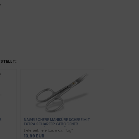
:
ESTELLT:
S
NAGELSCHERE MANIKÜRE SCHERE MIT
EXTRA SCHARFER GEBOGENER
SCHNITTFLÄCHE PEDIKÜRE NAGELKNIPSER
Lieferzeit:
lieferbar, max. 1 Tag*
ZUM PRÄZISEN KÜRZEN VON FINGER- UND
13,99 EUR
FUSSNÄGEL 9 CM AUS ROSTFREIEM E