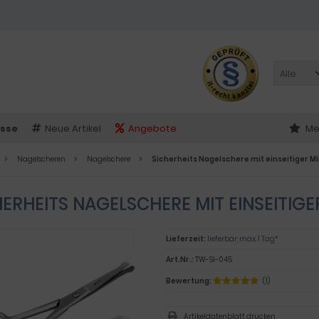
Alle
sse
Neue Artikel
Angebote
Me
Nagelscheren
Nagelschere
Sicherheits Nagelschere mit einseitiger 
HERHEITS NAGELSCHERE MIT EINSEITI
Lieferzeit:
lieferbar, max. 1 Tag*
Art.Nr.:
TW-SI-045
Bewertung:
(1)
Artikeldatenblatt drucken