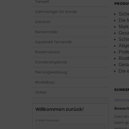
Tierwelt
PRODU
Zahnreiniger für Hunde
Sich
Die 
Zubehör
Mark
Nervenräder
Gesa
Schni
Aquaristik Terraristik
Abge
Profe
Rasiermesser
Rostf
Sonderangebote
Gera
Die e
Piercingwerkzeug
Modellbau
KUNDE
Grillen
Informa
Bewert
Willkommen zurück!
Dies is
E-Mail-Adresse:
beim gü
jedoch 