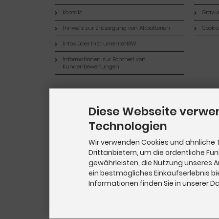
Kontakt
Gravur
Hinweis zur Entsorgung von Altbatterien
Cookie
Infos über InstrumenteNRW
Informationen zur Echtheit von
Kundenbewertungen
Widerrufsformular
Diese Webseite verwe
Technologien
Wir verwenden Cookies und ähnliche 
Drittanbietern, um die ordentliche Fu
gewährleisten, die Nutzung unseres 
ein bestmögliches Einkaufserlebnis bi
Informationen finden Sie in unserer 
*Gilt für Lieferungen nach De