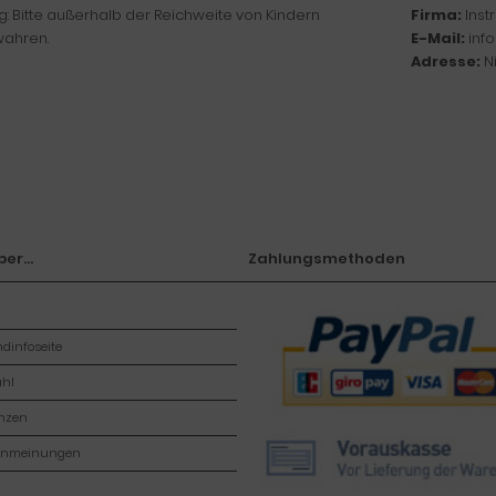
: Bitte außerhalb der Reichweite von Kindern
Firma:
Ins
ahren.
E-Mail:
inf
Adresse:
N
er...
Zahlungsmethoden
dinfoseite
hl
enzen
enmeinungen