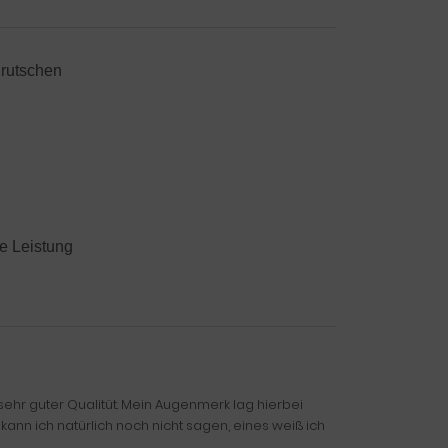
grutschen
se Leistung
sehr guter Qualitüt. Mein Augenmerk lag hierbei
kann ich natürlich noch nicht sagen, eines weiß ich