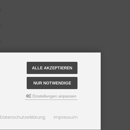
ALLE AKZEPTIEREN
NUR NOTWENDIGE
Einstellungen anpassen
Datenschutzerklärung
Impressum
nung der Lieferfrist siehe
hier
.