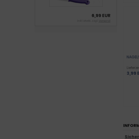
6,99 EUR
inkl .MwSt., zzgl.
Versand
NAGEL
Lieferze
3,99 
INFORM
Siche