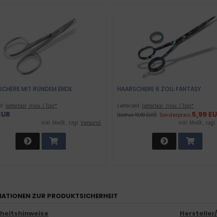
SCHERE MIT RUNDEM ENDE
HAARSCHERE 6 ZOLL FANTASY
it:
lieferbar, max. 1 Tag*
Lieferzeit:
lieferbar, max. 1 Tag*
EUR
5,99 E
(bisher 19,99 EUR)
Sonderpreis
inkl .MwSt., zzgl.
Versand
inkl .MwSt., zzgl
ATIONEN ZUR PRODUKTSICHERHEIT
rheitshinweise
Hersteller