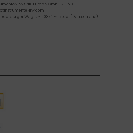
trumenteNRW SNK-Europe GmbH & Co. KG
o@InstrumenteNrw.com
iederberger Weg 12 - 50374 Erftstadt (Deutschland)