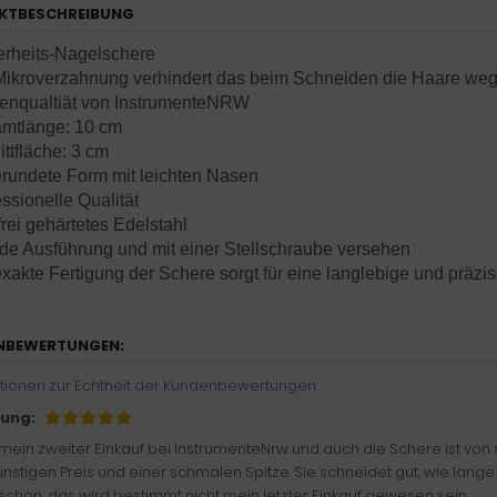
KTBESCHREIBUNG
erheits-Nagelschere
Mikroverzahnung verhindert das beim Schneiden die Haare we
enqualtiät von InstrumenteNRW
mtlänge: 10 cm
ttfläche: 3 cm
rundete Form mit leichten Nasen
ssionelle Qualität
rei gehärtetes Edelstahl
de Ausführung und mit einer Stellschraube versehen
xakte Fertigung der Schere sorgt für eine langlebige und präzi
NBEWERTUNGEN:
tionen zur Echtheit der Kundenbewertungen
ung:
t mein zweiter Einkauf bei InstrumenteNrw und auch die Schere ist von 
nstigen Preis und einer schmalen Spitze. Sie schneidet gut, wie lange 
schon, das wird bestimmt nicht mein letzter Einkauf gewesen sein.