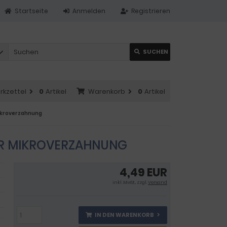
Startseite
Anmelden
Registrieren
SUCHEN
rkzettel
0
Artikel
Warenkorb
0
Artikel
Mikroverzahnung
GER MIKROVERZAHNUNG
4,49 EUR
inkl .MwSt., zzgl.
Versand
IN DEN WARENKORB