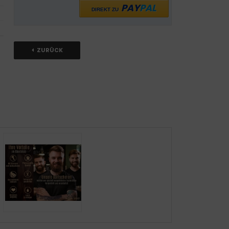
PAY
PAL
DIREKT ZU
ZURÜCK