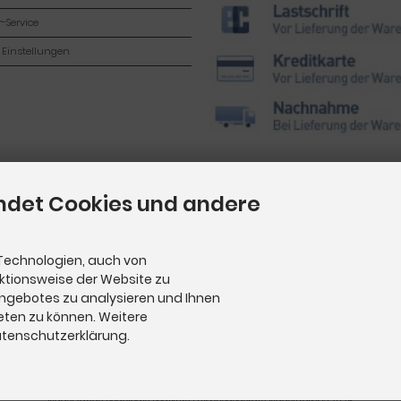
-Service
 Einstellungen
ndet Cookies und andere
Technologien, auch von
nktionsweise der Website zu
Angebotes zu analysieren und Ihnen
eten zu können. Weitere
Datenschutzerklärung.
Pediküre Instrumente
|
Pediküre Set
utschland im Standardversand. Lieferzeiten für andere Länder und Informationen zur Berech