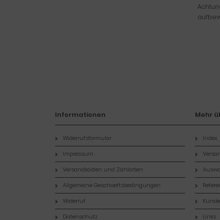
Achtung
aufbew
Informationen
Mehr üb
Widerrufsformular
Index
Impressum
Versan
Versandkosten und Zahlarten
Auswa
Allgemeine Geschaeftsbedingungen
Refer
Widerruf
Kund
Datenschutz
Links