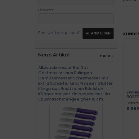
Passwort:
Passwort vergessen?
ANMELDEN
KUNDEN
Neue Artikel
mehr
»
Allzweckmesser 6er Set
Obstmesser aus Solingen
Gemüsemesser Schälmesser mit
Extra Scharfer und Präziser Glatter
Klinge aus Rostfreiem Edelstahl
SAPHI
Küchenmesser Kleines Messer Lila
ROSTF
Spülmaschinengeeignet 16 cm
Lieferze
6,99 