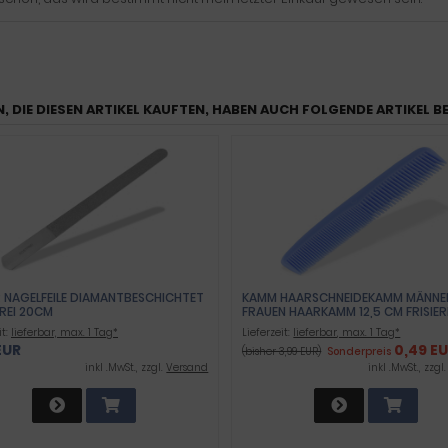
, DIE DIESEN ARTIKEL KAUFTEN, HABEN AUCH FOLGENDE ARTIKEL B
R NAGELFEILE DIAMANTBESCHICHTET
KAMM HAARSCHNEIDEKAMM MÄNNE
REI 20CM
FRAUEN HAARKAMM 12,5 CM FRISI
PROFFESSIONELLER TASCHENKAMM 
it:
lieferbar, max. 1 Tag*
Lieferzeit:
lieferbar, max. 1 Tag*
BRUCHFEST - ZUM HAARE SCHNEIDE
EUR
0,49 E
(bisher 3,99 EUR)
Sonderpreis
HAIR COMB
inkl .MwSt., zzgl.
Versand
inkl .MwSt., zzgl