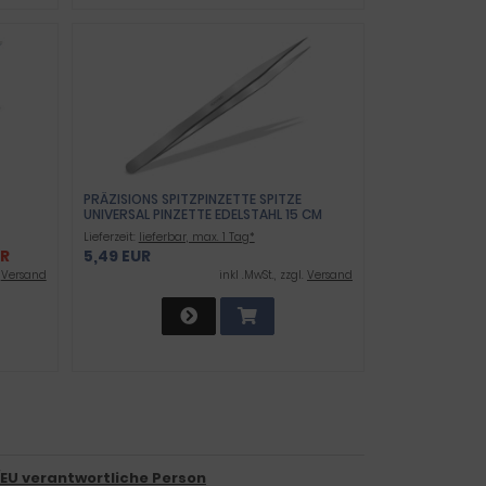
PRÄZISIONS SPITZPINZETTE SPITZE
UNIVERSAL PINZETTE EDELSTAHL 15 CM
HAARE AUGENBRAUEN ZUPFEN FLACHE
Lieferzeit:
lieferbar, max. 1 Tag*
UHRMACHERPINZETTE FEINMECHANIK
UR
5,49 EUR
.
Versand
inkl .MwSt., zzgl.
Versand
/EU verantwortliche Person