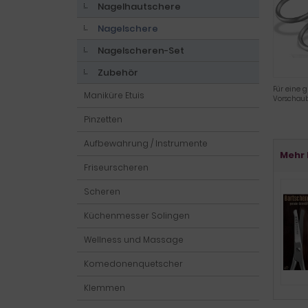
Nagelhautschere
Nagelschere
Nagelscheren-Set
Zubehör
Für eine g
Maniküre Etuis
Vorschaub
Pinzetten
Aufbewahrung / Instrumente
Mehr 
Friseurscheren
Scheren
Küchenmesser Solingen
Wellness und Massage
Komedonenquetscher
Klemmen