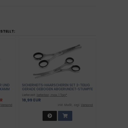
ESTELLT:
R UND
SICHERHEITS-HAARSCHEREN SET 2-TEILIG
ERKAMM
GERADE GEBOGEN ABGERUNDET-STUMPFE
-
ENDEN FRISEURSCHEREN
Lieferzeit:
lieferbar, max. 1 Tag*
N -
UR
16,99 EUR
.
Versand
inkl .MwSt., zzgl.
Versand