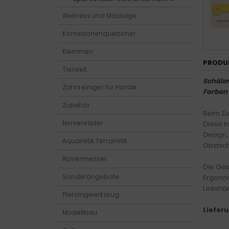
Wellness und Massage
Komedonenquetscher
Klemmen
PRODU
Tierwelt
Schäler
Zahnreiniger für Hunde
Farben
Zubehör
Beim Zu
Nervenräder
Diese I
Design,
Aquaristik Terraristik
Obstsch
Rasiermesser
Die Ges
Sonderangebote
Ergonom
Linkshä
Piercingwerkzeug
Liefer
Modellbau