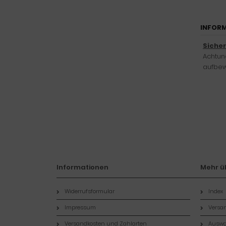
INFORM
Siche
Achtung
aufbew
Informationen
Mehr üb
Widerrufsformular
Index
Impressum
Versan
Versandkosten und Zahlarten
Auswa