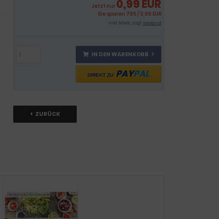
0,99 EUR
Jetzt nur
Sie sparen 79% / 3,80 EUR
inkl .MwSt., zzgl.
Versand
IN DEN WARENKORB
PAY
PAL
DIREKT ZU
ZURÜCK