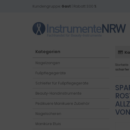
Kundengruppe:
Gast
| Rabatt 3.00 %
Kategorien
Ka
Nagelzangen
Startseite
scharfer
Fußpflegegeräte
Schleifer für Fußpflegegeräte
SPA
Beauty-Handinstrumente
ROS
ALL
Pedikuere Manikuere Zubehör
VON
Nagelscheren
Maniküre Etuis