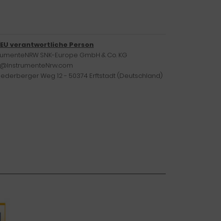
/EU verantwortliche Person
trumenteNRW SNK-Europe GmbH & Co. KG
o@InstrumenteNrw.com
iederberger Weg 12 - 50374 Erftstadt (Deutschland)