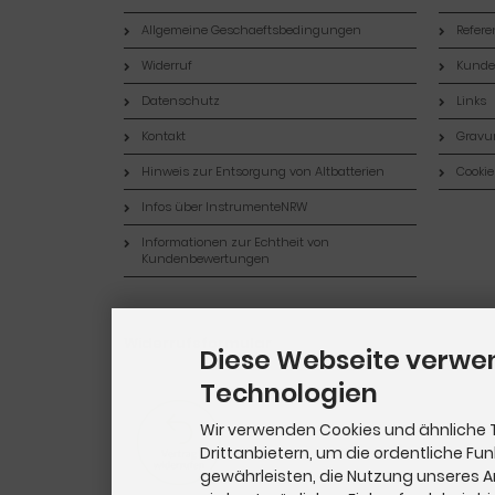
Allgemeine Geschaeftsbedingungen
Refer
Widerruf
Kund
Datenschutz
Links
Kontakt
Gravur
Hinweis zur Entsorgung von Altbatterien
Cookie
Infos über InstrumenteNRW
Informationen zur Echtheit von
Kundenbewertungen
Widerrufsformular
Diese Webseite verwe
Technologien
Wir verwenden Cookies und ähnliche 
Drittanbietern, um die ordentliche Fu
gewährleisten, die Nutzung unseres 