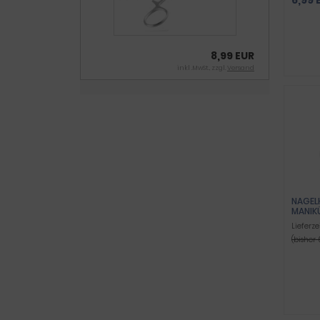
8,99 EUR
inkl .MwSt., zzgl.
Versand
NAGEL
MANIK
Lieferze
(bisher 