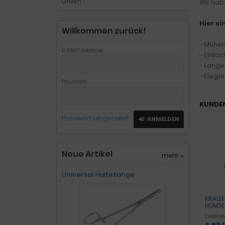
Grillen
Wir hab
Hier si
Willkommen zurück!
- Mühel
E-Mail-Adresse:
- Einfa
- Lange
- Elega
Passwort:
KUNDEN
Passwort vergessen?
ANMELDEN
Neue Artikel
mehr
»
Universal Haltezange
KRALLE
HUNDE
Lieferze
6,99 