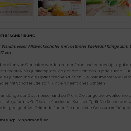
KTBESCHREIBUNG
 Schälmesser Allzweckschäler mit rostfreier Edelstahl Klinge zu
 17 cm
bereiten von Gerichten werden immer Sparschäler benötigt, egal ob S
nstrumenteNRW Qualitätsprodukte gehören einfach in jede Küche. Qualit
 die Qualität und die Optik sprechen für sich. Die InstrumenteNRW Ge
äler mit Scharfer Edelstahl Klinge für einfaches Schälen.
amtlänge der Obstmesser sind ca. 17 cm. Die Länge der zweitschneidig
isch geformte Griff ist ein Klassischer Kunststoffgriff. Die Schneidem
nder geeignet. Am Griffende finden Sie noch eine Öse zum Aufhängen
umfang: 1 x Sparschäler