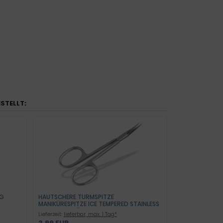
ESTELLT:
IG
HAUTSCHERE TURMSPITZE
MANIKÜRESPITZE ICE TEMPERED STAINLESS
PROFIQUALITÄT
Lieferzeit:
lieferbar, max. 1 Tag*
3,99 EUR