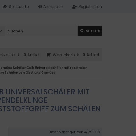
Startseite
Anmelden
Registrieren
SUCHEN
rkzettel
0
Artikel
Warenkorb
0
Artikel
emüse Schäler Gelb Universalschäler mit rostfreier
 zum Schälen von Obst und Gemüse
B UNIVERSALSCHÄLER MIT
PENDELKLINGE
STSTOFFGRIFF ZUM SCHÄLEN
4,79 EUR
Unser bisheriger Preis