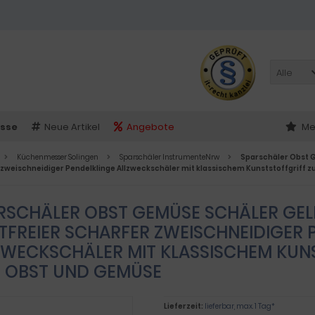
Alle
sse
Neue Artikel
Angebote
Me
Küchenmesser Solingen
Sparschäler InstrumenteNrw
Sparschäler Obst G
 zweischneidiger Pendelklinge Allzweckschäler mit klassischem Kunststoffgriff
RSCHÄLER OBST GEMÜSE SCHÄLER GEL
TFREIER SCHARFER ZWEISCHNEIDIGER 
ZWECKSCHÄLER MIT KLASSISCHEM KUN
 OBST UND GEMÜSE
Lieferzeit:
lieferbar, max. 1 Tag*