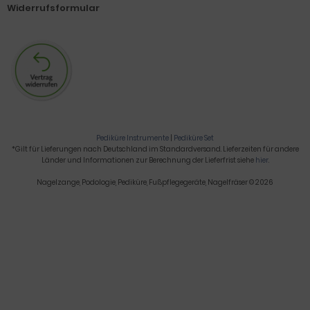
Widerrufsformular
Pediküre Instrumente
|
Pediküre Set
*Gilt für Lieferungen nach Deutschland im Standardversand. Lieferzeiten für andere
Länder und Informationen zur Berechnung der Lieferfrist siehe
hier
.
Nagelzange, Podologie, Pediküre, Fußpflegegeräte, Nagelfräser © 2026