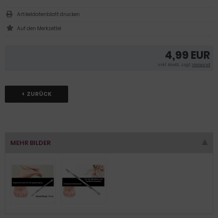
Artikeldatenblatt drucken
4,99 EUR
inkl .MwSt., zzgl.
Versand
ZURÜCK
MEHR BILDER