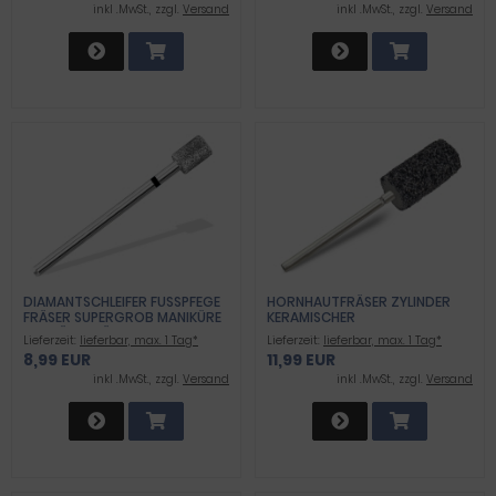
inkl .MwSt., zzgl.
Versand
inkl .MwSt., zzgl.
Versand
DIAMANTSCHLEIFER FUSSPFEGE F
HORNHAUTFRÄSER ZYLINDER
RÄSER SUPERGROB MANIKÜRE P
KERAMISCHER
EDIKÜRE FRÄSERAUFSATZ H
HORNHAUTENFERNER
Lieferzeit:
lieferbar, max. 1 Tag*
Lieferzeit:
lieferbar, max. 1 Tag*
ORNHAUTSCHLEIFER FÜR A
8,99 EUR
11,99 EUR
RBEITEN AN NÄGELN UND H
ORNHAUT
inkl .MwSt., zzgl.
Versand
inkl .MwSt., zzgl.
Versand