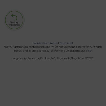
Pediküre Instrumente
|
Pediküre Set
*Gilt für Lieferungen nach Deutschland im Standardversand. Lieferzeiten für andere
Länder und Informationen zur Berechnung der Lieferfrist siehe
hier
.
Nagelzange, Podologie, Pediküre, Fußpflegegeräte, Nagelfräser © 2026