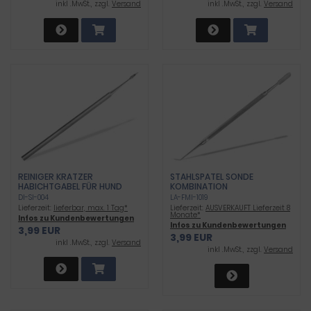
inkl .MwSt., zzgl.
Versand
inkl .MwSt., zzgl.
Versand
REINIGER KRATZER
STAHLSPATEL SONDE
HABICHTGABEL FÜR HUND
KOMBINATION
KATZE
DI-SI-004
LA-FMI-1019
Lieferzeit:
lieferbar, max. 1 Tag*
Lieferzeit:
AUSVERKAUFT Lieferzeit 8
Monate*
Infos zu Kundenbewertungen
Infos zu Kundenbewertungen
3,99 EUR
3,99 EUR
inkl .MwSt., zzgl.
Versand
inkl .MwSt., zzgl.
Versand