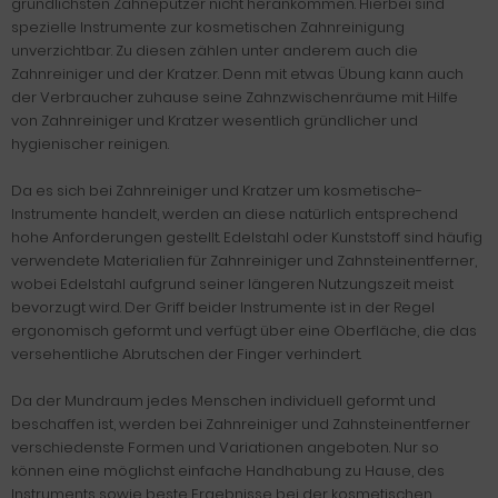
gründlichsten Zähneputzer nicht herankommen. Hierbei sind
spezielle Instrumente zur kosmetischen Zahnreinigung
unverzichtbar. Zu diesen zählen unter anderem auch die
Zahnreiniger und der Kratzer. Denn mit etwas Übung kann auch
der Verbraucher zuhause seine Zahnzwischenräume mit Hilfe
von Zahnreiniger und Kratzer wesentlich gründlicher und
hygienischer reinigen.
Da es sich bei Zahnreiniger und Kratzer um kosmetische-
Instrumente handelt, werden an diese natürlich entsprechend
hohe Anforderungen gestellt. Edelstahl oder Kunststoff sind häufig
verwendete Materialien für Zahnreiniger und Zahnsteinentferner,
wobei Edelstahl aufgrund seiner längeren Nutzungszeit meist
bevorzugt wird. Der Griff beider Instrumente ist in der Regel
ergonomisch geformt und verfügt über eine Oberfläche, die das
versehentliche Abrutschen der Finger verhindert.
Da der Mundraum jedes Menschen individuell geformt und
beschaffen ist, werden bei Zahnreiniger und Zahnsteinentferner
verschiedenste Formen und Variationen angeboten. Nur so
können eine möglichst einfache Handhabung zu Hause, des
Instruments sowie beste Ergebnisse bei der kosmetischen