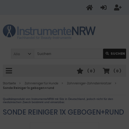
Alle
SUCHEN
(
0
)
(
0
)
Startseite
Zahnreiniger für Hunde
Zahnreiniger-Zahnsteinkratzer
Sonde Reiniger 1x gebogen+rund
SONDE REINIGER 1X GEBOGEN+RUND