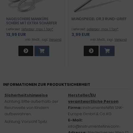
NAGELSCHERE MANIKÜRE
MUNDSPIEGEL GR.3 RUND-GRIFF
SCHERE MIT EXTRA SCHARFER
GEBOGENER SCHNITTFLÄCHE
Lieferzeit:
lieferbar, max. 1 Tag*
Lieferzeit:
lieferbar, max. 1 Tag*
PEDIKÜRE NAGELKNIPSER ZUM
13,99 EUR
3,99 EUR
PRÄZISEN KÜRZEN VON FINGER-
UND FUSSNÄGEL 9 CM AUS R
inkl .MwSt., zzgl.
Versand
inkl .MwSt., zzgl.
Versand
OSTFREIEM EDELSTAHL
INFORMATIONEN ZUR PRODUKTSICHERHEIT
Sicherheitshinweise
Hersteller/EU
Achtung: Bitte außerhalb der
verantwortliche Person
Reichweite von Kindern
Firma:
InstrumenteNRW SNK-
aufbewahren.
Europe GmbH & Co. KG
E-Mail:
Achtung: Vorsicht Spitz.
info@InstrumenteNrw.com
Adresse:
Niederberger Weg 12