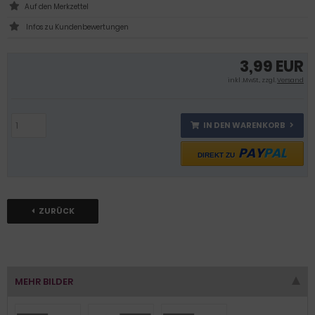
Infos zu Kundenbewertungen
3,99 EUR
inkl .MwSt., zzgl.
Versand
IN DEN WARENKORB
PAY
PAL
DIREKT ZU
ZURÜCK
MEHR BILDER