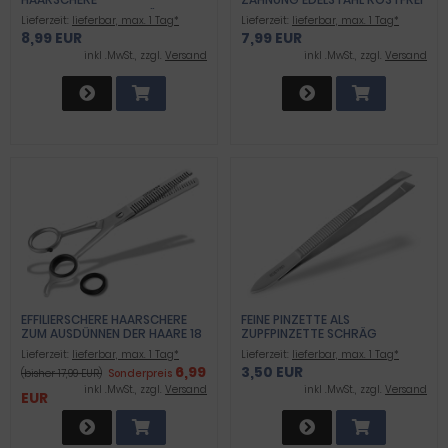
MIKROVERZAHNUNG 5" ICE
Lieferzeit:
lieferbar, max. 1 Tag*
Lieferzeit:
lieferbar, max. 1 Tag*
TEMPERED STAINLESS STEEL
8,99 EUR
7,99 EUR
inkl .MwSt., zzgl.
Versand
inkl .MwSt., zzgl.
Versand
EFFILIERSCHERE HAARSCHERE
FEINE PINZETTE ALS
ZUM AUSDÜNNEN DER HAARE 18
ZUPFPINZETTE SCHRÄG
CM
Lieferzeit:
lieferbar, max. 1 Tag*
Lieferzeit:
lieferbar, max. 1 Tag*
6,99
3,50 EUR
(bisher 17,99 EUR)
Sonderpreis
inkl .MwSt., zzgl.
Versand
inkl .MwSt., zzgl.
Versand
EUR