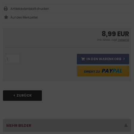
Artikeldatenblatt drucken
8,99 EUR
inkl .MwSt., zzgl.
Versand
IN DEN WARENKORB
PAY
PAL
DIREKT ZU
ZURÜCK
MEHR BILDER