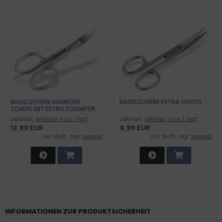
NAGELSCHERE MANIKÜRE
NAGELSCHERE EXTRA GROSS
SCHERE MIT EXTRA SCHARFER
GEBOGENER SCHNITTFLÄCHE
Lieferzeit:
lieferbar, max. 1 Tag*
Lieferzeit:
lieferbar, max. 1 Tag*
PEDIKÜRE NAGELKNIPSER ZUM
13,99 EUR
4,99 EUR
PRÄZISEN KÜRZEN VON FINGER-
UND FUSSNÄGEL 9 CM AUS R
inkl .MwSt., zzgl.
Versand
inkl .MwSt., zzgl.
Versand
OSTFREIEM EDELSTAHL
INFORMATIONEN ZUR PRODUKTSICHERHEIT