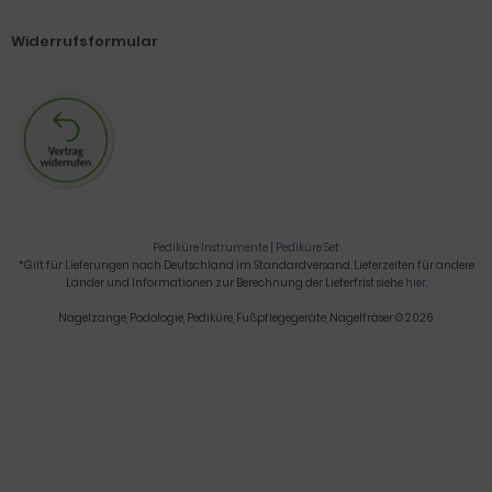
Widerrufsformular
Pediküre Instrumente
|
Pediküre Set
*Gilt für Lieferungen nach Deutschland im Standardversand. Lieferzeiten für andere
Länder und Informationen zur Berechnung der Lieferfrist siehe
hier
.
Nagelzange, Podologie, Pediküre, Fußpflegegeräte, Nagelfräser © 2026