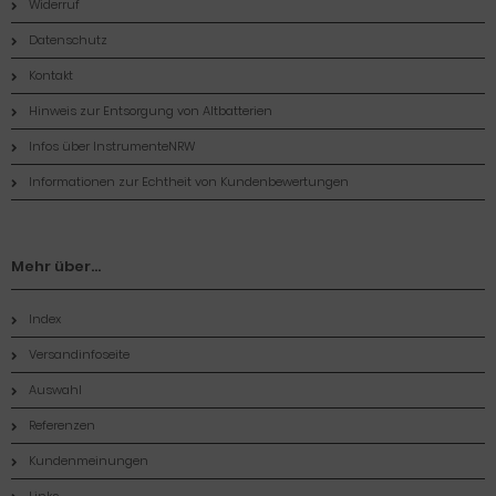
Widerruf
Datenschutz
Kontakt
Hinweis zur Entsorgung von Altbatterien
Infos über InstrumenteNRW
Informationen zur Echtheit von Kundenbewertungen
Mehr über...
Index
Versandinfoseite
Auswahl
Referenzen
Kundenmeinungen