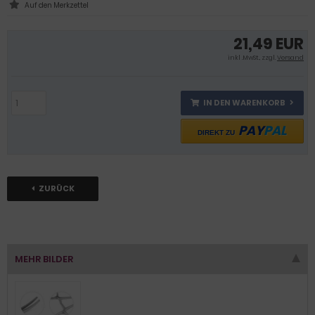
21,49 EUR
inkl .MwSt., zzgl.
Versand
IN DEN WARENKORB
PAY
PAL
DIREKT ZU
ZURÜCK
MEHR BILDER