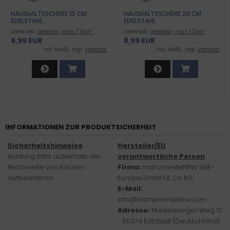
HAUSHALTSSCHERE 15 CM
HAUSHALTSSCHERE 20 CM
EDELSTAHL
EDELSTAHL
Lieferzeit:
lieferbar, max. 1 Tag*
Lieferzeit:
lieferbar, max. 1 Tag*
6,99 EUR
8,99 EUR
inkl .MwSt., zzgl.
Versand
inkl .MwSt., zzgl.
Versand
INFORMATIONEN ZUR PRODUKTSICHERHEIT
Sicherheitshinweise
Hersteller/EU
Achtung: Bitte außerhalb der
verantwortliche Person
Reichweite von Kindern
Firma:
InstrumenteNRW SNK-
aufbewahren.
Europe GmbH & Co. KG
E-Mail:
info@InstrumenteNrw.com
Adresse:
Niederberger Weg 12
- 50374 Erftstadt (Deutschland)