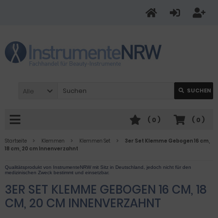
Alle
SUCHEN
(
0
)
(
0
)
Startseite
Klemmen
Klemmen Set
3er Set Klemme Gebogen 16 cm,
18 cm, 20 cm Innenverzahnt
3ER SET KLEMME GEBOGEN 16 CM, 18
CM, 20 CM INNENVERZAHNT