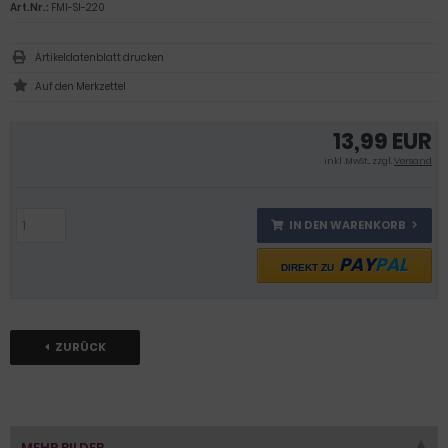
Art.Nr.:
FMI-SI-220
Artikeldatenblatt drucken
13,99 EUR
inkl .MwSt., zzgl.
Versand
IN DEN WARENKORB
PAY
PAL
DIREKT ZU
ZURÜCK
MEHR BILDER