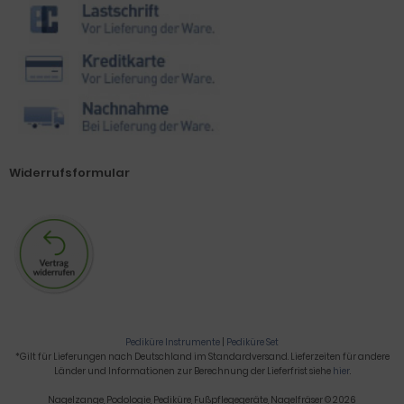
Widerrufsformular
Pediküre Instrumente
|
Pediküre Set
*Gilt für Lieferungen nach Deutschland im Standardversand. Lieferzeiten für andere
Länder und Informationen zur Berechnung der Lieferfrist siehe
hier
.
Nagelzange, Podologie, Pediküre, Fußpflegegeräte, Nagelfräser © 2026