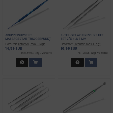
AKUPRESSURSTIFT
2-TEILIGES AKUPRESSURSTIFT
MASSAGESTAB TRIGGERPUNKT
SET 2/5 + 3/7 MM
SELBSTMASSAGE EDELSTAHL 2/5
AKUPUNKTURSTAB
Lieferzeit:
lieferbar, max. 1 Tag*
Lieferzeit:
lieferbar, max. 1 Tag*
MM AKUPUNKTUR-STIFT
PUNKTSUCHER MASSAGE STIFT
14,99 EUR
16,99 EUR
- EDELSTAHL ROSTFREI
inkl .MwSt., zzgl.
Versand
inkl .MwSt., zzgl.
Versand