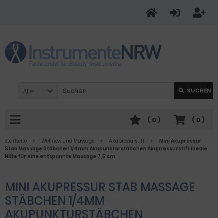
Alle
SUCHEN
(
0
)
(
0
)
Startseite
Wellness und Massage
Akupressurstift
Mini Akupressur
Stab Massage Stäbchen 1/4mm Akupunkturstäbchen Akupressurstift ideale
Hilfe für eine entspannte Massage 7,5 cm
MINI AKUPRESSUR STAB MASSAGE
STÄBCHEN 1/4MM
AKUPUNKTURSTÄBCHEN