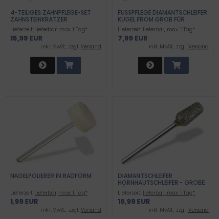
4-TEILIGES ZAHNPFLEGE-SET
FUSSPFLEGE DIAMANTSCHLEIFER K
ZAHNSTEINKRATZER
UGEL FROM GROB FÜR A
ZAHNREINIGER ZAHNSONDE
RBEITEN AN NÄGELN UND H
Lieferzeit:
lieferbar, max. 1 Tag*
Lieferzeit:
lieferbar, max. 1 Tag*
ZAHNSTEINENTFERNER
ORNHAUT
15,99 EUR
7,99 EUR
inkl .MwSt., zzgl.
Versand
inkl .MwSt., zzgl.
Versand
NAGELPOLIERER IN RADFORM
DIAMANTSCHLEIFER
HORNHAUTSCHLEIFER - GROBE
KÖRNUNG
Lieferzeit:
lieferbar, max. 1 Tag*
Lieferzeit:
lieferbar, max. 1 Tag*
1,99 EUR
16,99 EUR
inkl .MwSt., zzgl.
Versand
inkl .MwSt., zzgl.
Versand