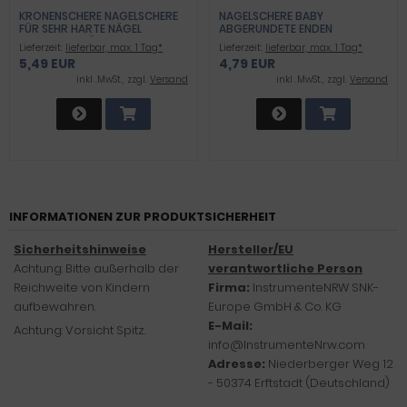
KRONENSCHERE NAGELSCHERE
NAGELSCHERE BABY
FÜR SEHR HARTE NÄGEL
ABGERUNDETE ENDEN
PROFIQUALITÄT
Lieferzeit:
lieferbar, max. 1 Tag*
Lieferzeit:
lieferbar, max. 1 Tag*
5,49 EUR
4,79 EUR
inkl .MwSt., zzgl.
Versand
inkl .MwSt., zzgl.
Versand
INFORMATIONEN ZUR PRODUKTSICHERHEIT
Sicherheitshinweise
Hersteller/EU
Achtung: Bitte außerhalb der
verantwortliche Person
Reichweite von Kindern
Firma:
InstrumenteNRW SNK-
aufbewahren.
Europe GmbH & Co. KG
E-Mail:
Achtung: Vorsicht Spitz.
info@InstrumenteNrw.com
Adresse:
Niederberger Weg 12
- 50374 Erftstadt (Deutschland)