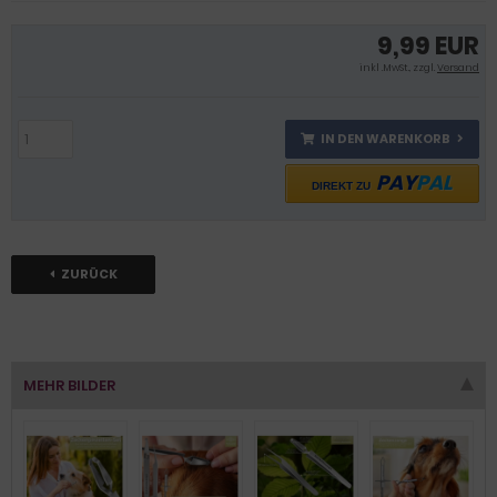
9,99 EUR
inkl .MwSt., zzgl.
Versand
IN DEN WARENKORB
PAY
PAL
DIREKT ZU
ZURÜCK
MEHR BILDER