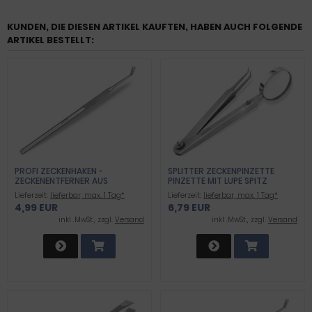
KUNDEN, DIE DIESEN ARTIKEL KAUFTEN, HABEN AUCH FOLGENDE
ARTIKEL BESTELLT:
PROFI ZECKENHAKEN -
SPLITTER ZECKENPINZETTE
ZECKENENTFERNER AUS
PINZETTE MIT LUPE SPITZ
ROSTFREIEM EDELSTAHL
GEBOGEN
Lieferzeit:
lieferbar, max. 1 Tag*
Lieferzeit:
lieferbar, max. 1 Tag*
4,99 EUR
6,79 EUR
inkl .MwSt., zzgl.
Versand
inkl .MwSt., zzgl.
Versand