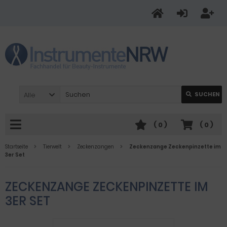
Alle
SUCHEN
(
0
)
(
0
)
Startseite
Tierwelt
Zeckenzangen
Zeckenzange Zeckenpinzette im
3er Set
ZECKENZANGE ZECKENPINZETTE IM
3ER SET