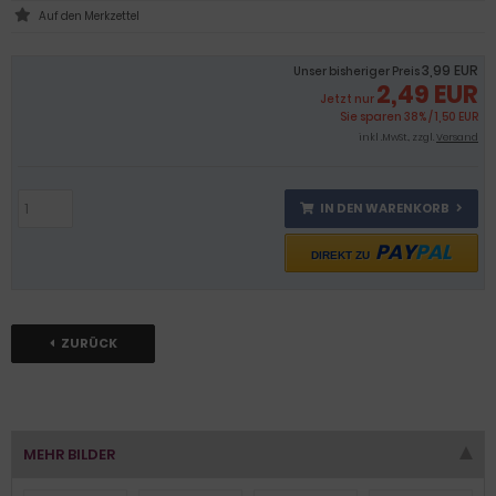
3,99 EUR
Unser bisheriger Preis
2,49 EUR
Jetzt nur
Sie sparen 38% / 1,50 EUR
inkl .MwSt., zzgl.
Versand
IN DEN WARENKORB
PAY
PAL
DIREKT ZU
ZURÜCK
MEHR BILDER