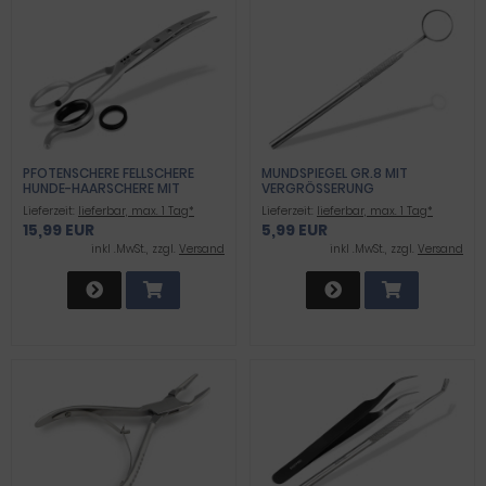
PFOTENSCHERE FELLSCHERE
MUNDSPIEGEL GR.8 MIT
HUNDE-HAARSCHERE MIT
VERGRÖSSERUNG
MIKROVERZAHNUNG UND
Lieferzeit:
lieferbar, max. 1 Tag*
Lieferzeit:
lieferbar, max. 1 Tag*
GEBOGENER SCHNITTFLÄCHE
15,99 EUR
5,99 EUR
11,5 CM EASY GLIDE
inkl .MwSt., zzgl.
Versand
inkl .MwSt., zzgl.
Versand