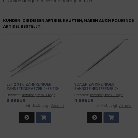
Gesamtlänge der Pinzette beträgt ca. 11 cm
KUNDEN, DIE DIESEN ARTIKEL KAUFTEN, HABEN AUCH FOLGENDE
ARTIKEL BESTELLT:
SET 2 STK. ZAHNREINIGER
SCALER ZAHNREINIGER
ZAHNSTEINKRATZER 2-SEITIG
ZAHNSTEINENTFERNER 2-
NEU
FACHER HAKEN
Lieferzeit:
lieferbar, max. 1 Tag*
Lieferzeit:
lieferbar, max. 1 Tag*
DOPPELINSTRUMENT -
8,99 EUR
4,99 EUR
ROSTFREIER EDELSTAHL
inkl .MwSt., zzgl.
Versand
inkl .MwSt., zzgl.
Versand