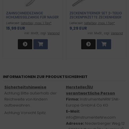
ZAHNSCHNEIDEZANGE
ZECKENENTFERNER SET 2-TEILIG
HOHLMEISSELZANGE FÜR NAGER
ZECKENPINZETTE ZECKENHEBER
SPITZPINZETTE
Lieferzeit:
lieferbar, max. 1 Tag*
Lieferzeit:
lieferbar, max. 1 Tag*
15,99 EUR
9,29 EUR
inkl .MwSt., zzgl.
Versand
inkl .MwSt., zzgl.
Versand
INFORMATIONEN ZUR PRODUKTSICHERHEIT
Sicherheitshinweise
Hersteller/EU
Achtung: Bitte außerhalb der
verantwortliche Person
Reichweite von Kindern
Firma:
InstrumenteNRW SNK-
aufbewahren.
Europe GmbH & Co. KG
E-Mail:
Achtung: Vorsicht Spitz.
info@InstrumenteNrw.com
Adresse:
Niederberger Weg 12