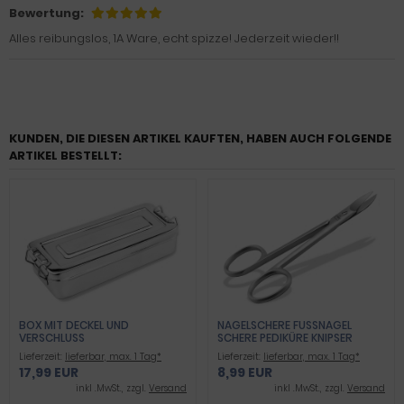
Bewertung:
Alles reibungslos, 1A Ware, echt spizze! Jederzeit wieder!!
KUNDEN, DIE DIESEN ARTIKEL KAUFTEN, HABEN AUCH FOLGENDE
ARTIKEL BESTELLT:
BOX MIT DECKEL UND
NAGELSCHERE FUSSNAGEL S
VERSCHLUSS
CHERE PEDIKÜRE KNIPSER E
XTRA LANG UND STABIL ZUM S
Lieferzeit:
lieferbar, max. 1 Tag*
Lieferzeit:
lieferbar, max. 1 Tag*
CHNEIDEN VON DICKEN F
17,99 EUR
8,99 EUR
USSNÄGEL UND FINGERNÄGEL RO
STFREI EDELSTAHL 10,5 CM
inkl .MwSt., zzgl.
Versand
inkl .MwSt., zzgl.
Versand