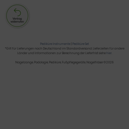
Pediküre Instrumente
|
Pediküre Set
*Gilt für Lieferungen nach Deutschland im Standardversand. Lieferzeiten für andere
Länder und Informationen zur Berechnung der Lieferfrist siehe
hier
.
Nagelzange, Podologie, Pediküre, Fußpflegegeräte, Nagelfräser © 2026