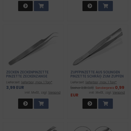
ZECKEN ZECKENPINZETTE
ZUPFPINZETTE AUS SOLINGEN
PINZETTE ZECKENZANGE
PINZETTE SCHRÄG ZUM ZUPFEN
VON KLEINSTEN HÄRCHEN 7,5
Lieferzeit:
lieferbar, max. 1 Tag*
Lieferzeit:
lieferbar, max. 1 Tag*
CM
3,99 EUR
0,99
(bisher 3,99 EUR)
Sonderpreis
inkl .MwSt., zzgl.
Versand
inkl .MwSt., zzgl.
Versand
EUR