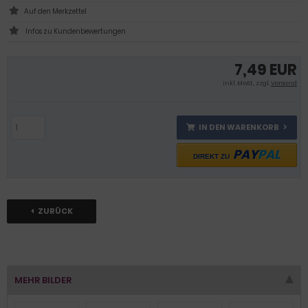
Infos zu Kundenbewertungen
7,49 EUR
inkl .MwSt., zzgl.
Versand
IN DEN WARENKORB
PAY
PAL
DIREKT ZU
ZURÜCK
MEHR BILDER