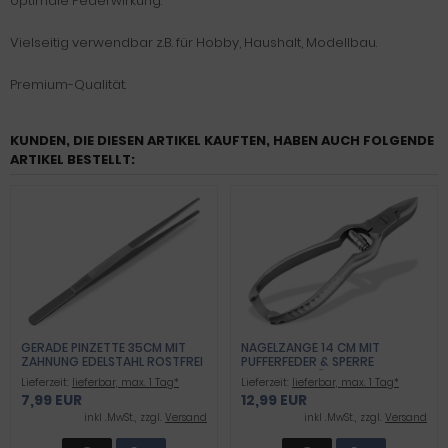
optimale Federwirkung.
Vielseitig verwendbar z.B. für Hobby, Haushalt, Modellbau.
Premium-Qualität.
KUNDEN, DIE DIESEN ARTIKEL KAUFTEN, HABEN AUCH FOLGENDE
ARTIKEL BESTELLT:
GERADE PINZETTE 35CM MIT
NAGELZANGE 14 CM MIT
ZAHNUNG EDELSTAHL ROSTFREI
PUFFERFEDER & SPERRE
PROFIQUALITÄT
Lieferzeit:
lieferbar, max. 1 Tag*
Lieferzeit:
lieferbar, max. 1 Tag*
7,99 EUR
12,99 EUR
inkl .MwSt., zzgl.
Versand
inkl .MwSt., zzgl.
Versand