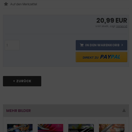
20,99 EUR
inkl .MwSt., zzgl.
Versand
IN DEN WARENKORB
PAY
PAL
DIREKT ZU
ZURÜCK
MEHR BILDER