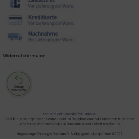
Widerrufsformular
Pediküre Instrumente
|
Pediküre Set
*Gilt für Lieferungen nach Deutschland im Standardversand. Lieferzeiten für andere
Länder und Informationen zur Berechnung der Lieferfrist siehe
hier
.
Nagelzange, Podologie, Pediküre, Fußpflegegeräte, Nagelfräser © 2026