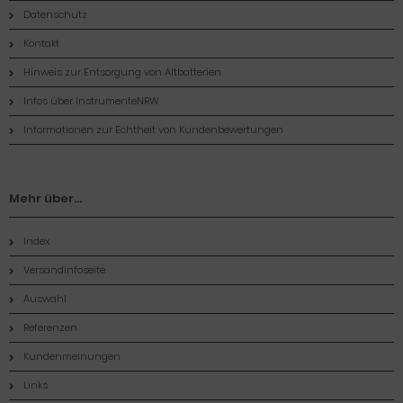
Datenschutz
Kontakt
Hinweis zur Entsorgung von Altbatterien
Infos über InstrumenteNRW
Informationen zur Echtheit von Kundenbewertungen
Mehr über...
Index
Versandinfoseite
Auswahl
Referenzen
Kundenmeinungen
Links