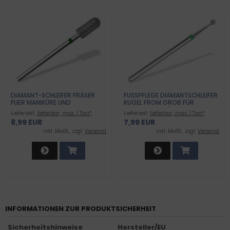
DIAMANT-SCHLEIFER FRÄSER
FUSSPFLEGE DIAMANTSCHLEIFER K
FUER MANIKÜRE UND
UGEL FROM GROB FÜR A
FUSSPFLEGE GROB
RBEITEN AN NÄGELN UND H
Lieferzeit:
lieferbar, max. 1 Tag*
Lieferzeit:
lieferbar, max. 1 Tag*
ORNHAUT
8,99 EUR
7,99 EUR
inkl .MwSt., zzgl.
Versand
inkl .MwSt., zzgl.
Versand
INFORMATIONEN ZUR PRODUKTSICHERHEIT
Sicherheitshinweise
Hersteller/EU