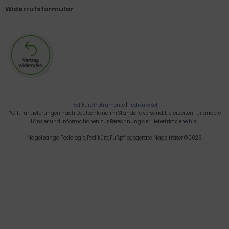
Widerrufsformular
Pediküre Instrumente
|
Pediküre Set
*Gilt für Lieferungen nach Deutschland im Standardversand. Lieferzeiten für andere
Länder und Informationen zur Berechnung der Lieferfrist siehe
hier
.
Nagelzange, Podologie, Pediküre, Fußpflegegeräte, Nagelfräser © 2026