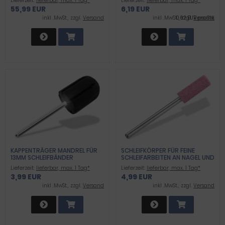
Lieferzeit:
lieferbar, max. 1 Tag*
Lieferzeit:
lieferbar, max. 1 Tag*
55,99 EUR
6,19 EUR
inkl .MwSt., zzgl.
Versand
inkl .MwSt., zzgl.
0,62 EUR pro Stk.
Versand
KAPPENTRÄGER MANDREL FÜR
SCHLEIFKÖRPER FÜR FEINE
13MM SCHLEIFBÄNDER
SCHLEIFARBEITEN AN NAGEL UND
SCHLEIFKAPPEN
HAUT
Lieferzeit:
lieferbar, max. 1 Tag*
Lieferzeit:
lieferbar, max. 1 Tag*
3,99 EUR
4,99 EUR
inkl .MwSt., zzgl.
Versand
inkl .MwSt., zzgl.
Versand