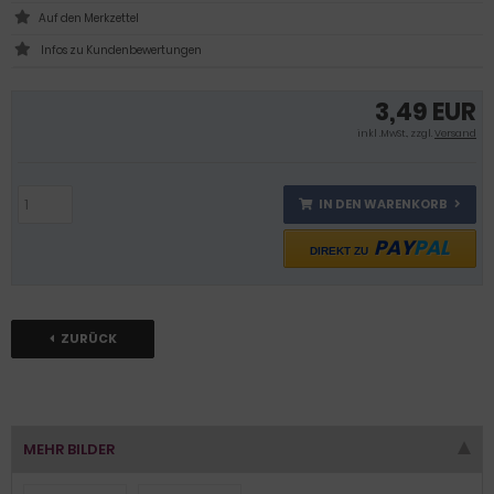
Infos zu Kundenbewertungen
3,49 EUR
inkl .MwSt., zzgl.
Versand
IN DEN WARENKORB
PAY
PAL
DIREKT ZU
ZURÜCK
MEHR BILDER