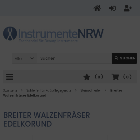
Alle
SUCHEN
(
0
)
(
0
)
Startseite
Schleifer für Fußpflegegeräte
Steinschleifer
Breiter
Walzenfräser Edelkorund
BREITER WALZENFRÄSER
EDELKORUND