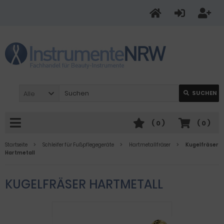
Alle
SUCHEN
(
0
)
(
0
)
Startseite
Schleifer für Fußpflegegeräte
Hartmetallfräser
Kugelfräser
Hartmetall
KUGELFRÄSER HARTMETALL