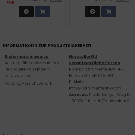
SCHLEIFKÖRPER FÜR GEL UND
inkl .MwSt., zzgl.
Versand
inkl .MwSt., zzgl.
Versand
EUR
ACRYL NÄGEL FÜR
FUSSPFLEGEGERÄTE UND E
LEKTRISCHE NAGELFEILEN
INFORMATIONEN ZUR PRODUKTSICHERHEIT
Sicherheitshinweise
Hersteller/EU
Achtung: Bitte außerhalb der
verantwortliche Person
Reichweite von Kindern
Firma:
InstrumenteNRW SNK-
aufbewahren.
Europe GmbH & Co. KG
E-Mail:
Achtung: Vorsicht Scharf.
info@InstrumenteNrw.com
Adresse:
Niederberger Weg 12
- 50374 Erftstadt (Deutschland)