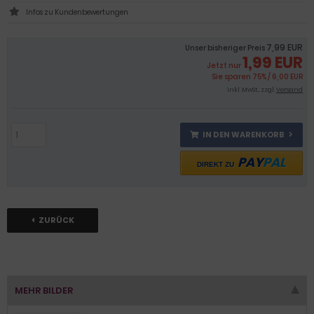
Infos zu Kundenbewertungen
7,99 EUR
Unser bisheriger Preis
1,99 EUR
Jetzt nur
Sie sparen 75% / 6,00 EUR
inkl .MwSt., zzgl.
Versand
IN DEN WARENKORB
PAY
PAL
DIREKT ZU
ZURÜCK
MEHR BILDER