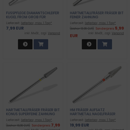
FUSSPFLEGE DIAMANTSCHLEIFER K
HARTMETALLFRÄSER FRÄSER BIT
UGEL FROM GROB FÜR A
FEINER ZAHNUNG
RBEITEN AN NÄGELN UND H
Lieferzeit:
lieferbar, max. 1 Tag*
Lieferzeit:
lieferbar, max. 1 Tag*
ORNHAUT
7,99 EUR
5,99
(bisher 13,99 EUR)
Sonderpreis
inkl .MwSt., zzgl.
Versand
inkl .MwSt., zzgl.
Versand
EUR
HARTMETALLFRÄSER FRÄSER BIT
HM FRÄSER AUFSATZ
KONUS SUPERFEINE ZAHNUNG
HARTMETALL NAGELFRÄSER
MANIKÜRE NAGELFEILE SCHLEIFER
Lieferzeit:
lieferbar, max. 1 Tag*
Lieferzeit:
lieferbar, max. 1 Tag*
NAILART BIT FEIN
7,99
19,99 EUR
(bisher 16,99 EUR)
Sonderpreis
KREUZVERZAHNT PEDIKÜRE