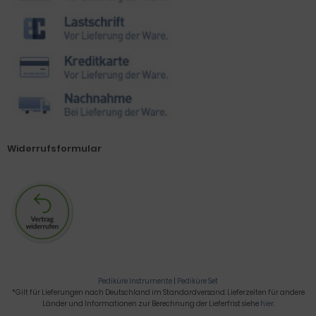
Widerrufsformular
Pediküre Instrumente
|
Pediküre Set
*Gilt für Lieferungen nach Deutschland im Standardversand. Lieferzeiten für andere
Länder und Informationen zur Berechnung der Lieferfrist siehe
hier
.