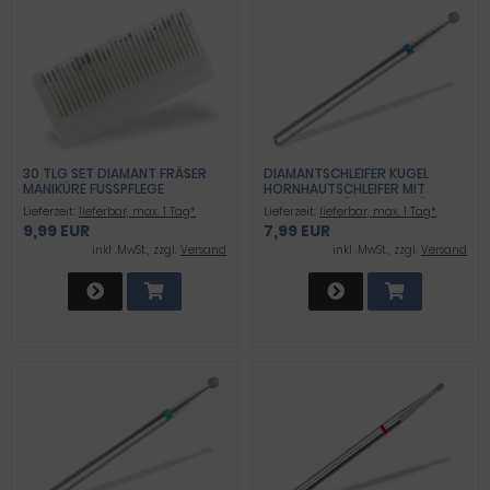
30 TLG SET DIAMANT FRÄSER
DIAMANTSCHLEIFER KUGEL
MANIKÜRE FUSSPFLEGE
HORNHAUTSCHLEIFER MIT
MITTLERER KÖRNUNG FRÄSER-
Lieferzeit:
lieferbar, max. 1 Tag*
Lieferzeit:
lieferbar, max. 1 Tag*
BIT FÜR ARBEITEN AN NÄGEL
9,99 EUR
7,99 EUR
HÜHNERAUGEN HAUT
inkl .MwSt., zzgl.
Versand
inkl .MwSt., zzgl.
Versand