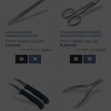
SAPHIR NAGELFEILE
FUSSNAGELSCHERE PEDIKÜRE N
DIAMANTBESCHICHTET
AGELSCHERE MIT SCHARFER M
ROSTFREI 20CM
IKROVERZAHNTER S
Lieferzeit:
lieferbar, max. 1 Tag*
Lieferzeit:
lieferbar, max. 1 Tag*
CHNITTFLÄCHE - SCHERE AUS H
6,99 EUR
15,99 EUR
OCHWERTIGEM ROSTFREIEM E
DELSTAHL FÜR EXTRA DICKE S
inkl .MwSt., zzgl.
Versand
inkl .MwSt., zzgl.
Versand
TARKE FINGERNÄGEL UND F
USSNÄGEL 10CM - SEHR STABIL