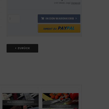
inkl .MwSt., zzgl.
Versand
IN DEN WARENKORB
PAY
PAL
DIREKT ZU
ZURÜCK