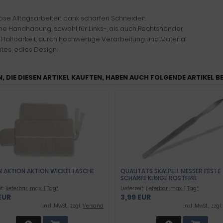
ose Alltagsarbeiten dank scharfen Schneiden
che Handhabung, sowohl für Links-, als auch Rechtshänder
 Haltbarkeit, durch hochwertige Verarbeitung und Material
ntes, edles Design
, DIE DIESEN ARTIKEL KAUFTEN, HABEN AUCH FOLGENDE ARTIKEL B
N AKTION AKTION WICKELTASCHE
QUALITÄTS SKALPELL MESSER FESTE
SCHARFE KLINGE ROSTFREI
it:
lieferbar, max. 1 Tag*
Lieferzeit:
lieferbar, max. 1 Tag*
EUR
3,99 EUR
inkl .MwSt., zzgl.
Versand
inkl .MwSt., zzgl