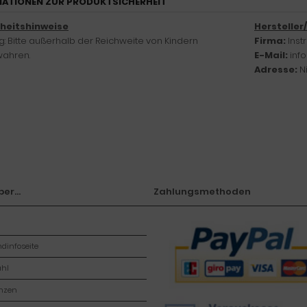
ATIONEN ZUR PRODUKTSICHERHEIT
rheitshinweise
Hersteller
: Bitte außerhalb der Reichweite von Kindern
Firma:
Ins
ahren.
E-Mail:
inf
Adresse:
N
er...
Zahlungsmethoden
dinfoseite
hl
enzen