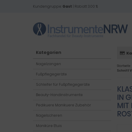
Kundengruppe:
Gast
| Rabatt 3.00 %
Kategorien
Ka
Nagelzangen
Startseite
Schnitt 
Fußpflegegeräte
Schleifer für Fußpflegegeräte
KLA
Beauty-Handinstrumente
IN 
MIT
Pedikuere Manikuere Zubehör
ROS
Nagelscheren
Maniküre Etuis