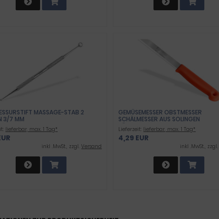
ESSURSTIFT MASSAGE-STAB 2
GEMÜSEMESSER OBSTMESSER
N 3/7 MM
SCHÄLMESSER AUS SOLINGEN
KÜCHENMESSER ORANGE MADE IN
it:
lieferbar, max. 1 Tag*
Lieferzeit:
lieferbar, max. 1 Tag*
GERMANY UNIVERSAL MESSER MIT
EUR
4,29 EUR
SCHARFER KLINGE AUS ROSTFREIEM
EDELSTAHL SPÜLMASCHINEN GEEIGN
inkl .MwSt., zzgl.
Versand
inkl .MwSt., zzgl
LANG