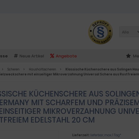
Alle
sse
Neue Artikel
Angebote
Me
Scheren
Haushaltsscheren
Klassische Küchenschere aus Solingen Ha
Vielzweckschere mit einseitiger Mikroverzahnung Universal Schere aus Rostfreiem
SSISCHE KÜCHENSCHERE AUS SOLINGE
GERMANY MIT SCHARFEM UND PRÄZISE
 EINSEITIGER MIKROVERZAHNUNG UNIV
TFREIEM EDELSTAHL 20 CM
Lieferzeit:
lieferbar, max. 1 Tag*