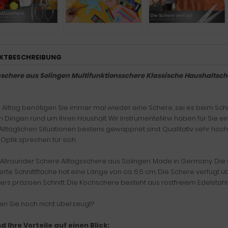
KTBESCHREIBUNG
chere aus Solingen Multifunktionsschere Klassische Haushaltsch
m Alltag benötigen Sie immer mal wieder eine Schere, sei es beim Schn
 Dingen rund um Ihren Haushalt. Wir InstrumenteNrw haben für Sie ei
 Alltäglichen Situationen bestens gewappnet sind. Qualitativ sehr hochw
Optik sprechen für sich.
Allrounder Schere Alltagsschere aus Solingen. Made in Germany. Die
ierte Schnittfläche hat eine Länge von ca. 6,5 cm. Die Schere verfügt 
rs präzisen Schnitt. Die Kochschere besteht aus rostfreiem Edelstahl.
en Sie noch nicht überzeugt?
nd Ihre Vorteile auf einen Blick: