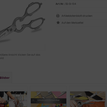
Art.Nr.:
SS-SI-104
Artikeldatenblatt drucken
rößere Ansicht klicken Sie auf das
ild
Bilder