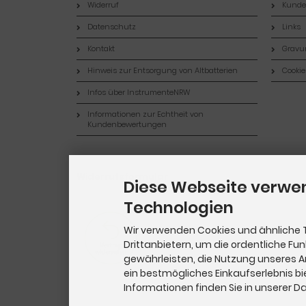
Widerruf
Kund
Datenschutz
Links
Kontakt
Gravur
Hinweis zur Entsorgung von Altbatterien
Cookie
Infos über InstrumenteNRW
Informationen zur Echtheit von
Kundenbewertungen
Widerrufsformular
Diese Webseite verwe
Technologien
Wir verwenden Cookies und ähnliche 
Drittanbietern, um die ordentliche Fu
gewährleisten, die Nutzung unseres 
ein bestmögliches Einkaufserlebnis bi
Informationen finden Sie in unserer 