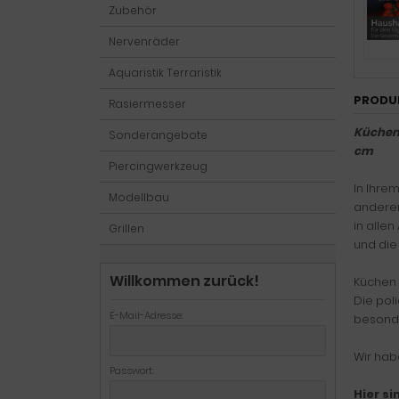
Zubehör
Nervenräder
Aquaristik Terraristik
PRODU
Rasiermesser
Küchens
Sonderangebote
cm
Piercingwerkzeug
In Ihre
Modellbau
anderen
in allen
Grillen
und die 
Willkommen zurück!
Küchen 
Die pol
E-Mail-Adresse:
besonde
Wir hab
Passwort:
Hier si