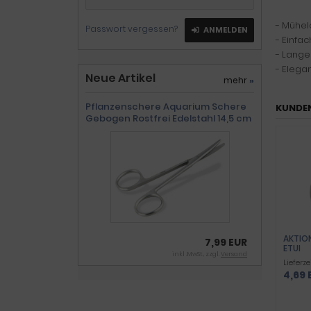
- Mühel
Passwort vergessen?
ANMELDEN
- Einfa
- Lange
- Elega
Neue Artikel
mehr
»
Pflanzenschere Aquarium Schere
KUNDEN
Gebogen Rostfrei Edelstahl 14,5 cm
AKTIO
7,99 EUR
ETUI
inkl .MwSt., zzgl.
Versand
Lieferze
4,69 