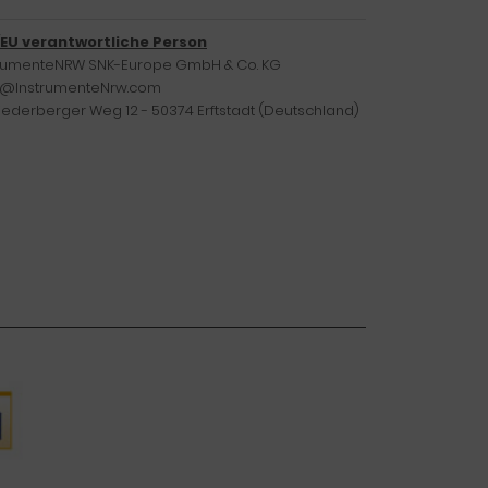
/EU verantwortliche Person
trumenteNRW SNK-Europe GmbH & Co. KG
o@InstrumenteNrw.com
iederberger Weg 12 - 50374 Erftstadt (Deutschland)