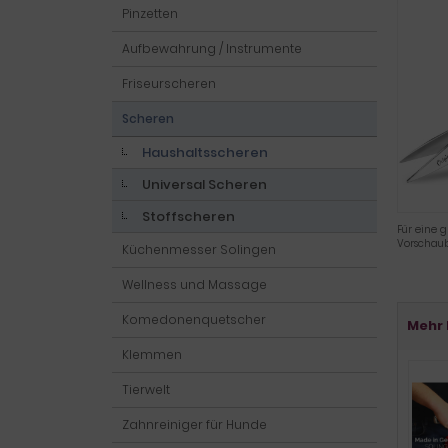
Pinzetten
Aufbewahrung / Instrumente
Friseurscheren
Scheren
Haushaltsscheren
Universal Scheren
Stoffscheren
Für eine g
Vorschaub
Küchenmesser Solingen
Wellness und Massage
Komedonenquetscher
Mehr 
Klemmen
Tierwelt
Zahnreiniger für Hunde