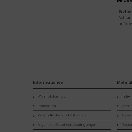
INFORM
Siche
Achtung
aufbew
Informationen
Mehr üb
Widerrufsformular
Index
Impressum
Versan
Versandkosten und Zahlarten
Auswa
Allgemeine Geschaeftsbedingungen
Refer